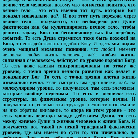
вечное тело человека, потому что логически понятно, что
вечное тело – это есть именно тот путь, который Бог
показал изначально, да?.. И вот этот путь перехода через
вечное тело – получается, что необходимо для Души
фактически как бы культивировать вечное тело, чтобы
решить задачу Бога по бесконечному как бы перебору
событий.
То есть
Душа стремится тоже быть похожей на
Бога,
то есть действовать подобно Богу. И здесь
мы видим
очень мощный механизм познания
, что любой элемент
человека, любая жизнь человека, да?..
любая жизнь,
связанная с человеком, действует по уровню подобия Богу.
То есть
даже клетки синхронизированы по этому же
уровню, с точки зрения вечного развития как делает и
показывает Бог
.
То есть с точки зрения клетки жизнь
изначально вечна
. Если смотреть там ядро клетки, да?.. н
а
молекулярном уровне, то получается, там есть элементы,
которые вообще неделимы
. Т
о есть в человеке есть
структуры, на физическом уровне, которые вечны.
И
получается что, если мы эти структуры вечности познаем или
на них обратим внимание, то
опора на этом уровне – это
есть уровень перехода между действием Души, то есть
между жизнью Души и жизнью человека к жизни Бога. И
получается вот такой ну некий триединый фактически
уровень, где мы имеем по сути то, что изначально, до
действия Духа, есть действие жизни Души. Вот жизнь