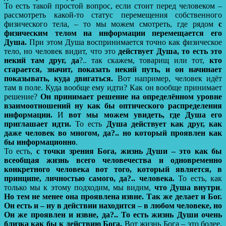
То есть такой простой вопрос, если стоит перед человеком –
рассмотреть какой-то статус перемещения собственного
физического тела, – то мы можем смотреть, где рядом
с
физическим телом на информации перемещается его
Душа.
При этом Душа воспринимается точно как физическое
тело, но человек видит, что это
действует Душа, то есть это
некий там друг, да
?.. так скажем, товарищ или тот,
кто
старается, значит, показать некий путь, и он начинает
показывать, куда двигаться.
Вот например, человек идёт
там в поле. Куда вообще ему идти? Как он вообще принимает
решение?
Он принимает решение на определённом уровне
взаимоотношений ну как бы оптического распределения
информации.
И
вот мы можем увидеть, где Душа его
приглашает идти.
То есть
Душа действует как друг, как
даже человек во многом, да?.. но который проявлен как
бы информационно
.
То есть,
с точки зрения Бога, жизнь Души – это как бы
всеобщая жизнь всего человечества и одновременно
конкретного человека вот того, который является, в
принципе, личностью самого, да?.. человека.
То есть, как
только мы к этому подходим, мы видим,
что Душа внутри
.
Но тем не менее она проявлена извне.
Так же делает и Бог.
Он есть и – ну в действии находится – в любом человеке, но
Он же проявлен и извне, да?.. То есть жизнь Души очень
близка как бы к действию Бога.
Вот жизнь Бога – это более,