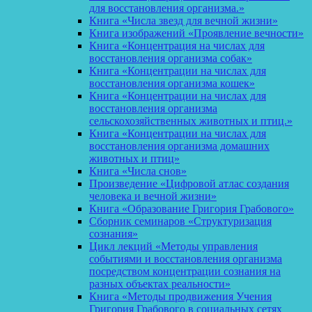
для восстановления организма.»
Книга «Числа звезд для вечной жизни»
Книга изображений «Проявление вечности»
Книга «Концентрация на числах для
восстановления организма собак»
Книга «Концентрации на числах для
восстановления организма кошек»
Книга «Концентрации на числах для
восстановления организма
сельскохозяйственных животных и птиц.»
Книга «Концентрации на числах для
восстановления организма домашних
животных и птиц»
Книга «Числа снов»
Произведение «Цифровой атлас создания
человека и вечной жизни»
Книга «Образование Григория Грабового»
Сборник семинаров «Структуризация
сознания»
Цикл лекций «Методы управления
событиями и восстановления организма
посредством концентрации сознания на
разных объектах реальности»
Книга «Методы продвижения Учения
Григория Грабового в социальных сетях