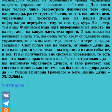
элементарно можете из бесконечного уровня управления
получить управление локальными событиями.
Для этого
надо только лишь рассмотреть физическое тело своё,
например да, рассмотреть события, то есть поставить
цель
управления, и посмотреть, как из вашей Души
информация передаётся телу, то есть где, куда.
Например,
там куда?
Физически куда идёт информация: на локоть, на
палец там – на какую часть тела просто.
И как только вы
начинаете видеть это, вы очень чётко сразу определяете связь
управления, то есть вы можете управлять там через кожу, да.
Например,
Свет попал вам на локоть, ну знания Души да,
или на какую-то часть тела – вы отразили в само событие,
и всё. И вы получаетесь вне системы управления, то есть
вас эти знания практически как бы не затрагивают, да –
вы напрямую управляете Душой, а тело работает как
система внешняя, как система как бы некого надзора даже,
да
».
« Учение Григория Грабового о Боге. Жизнь Души »
25.12.2004 г.
Читать далее
→
VK
Telegram