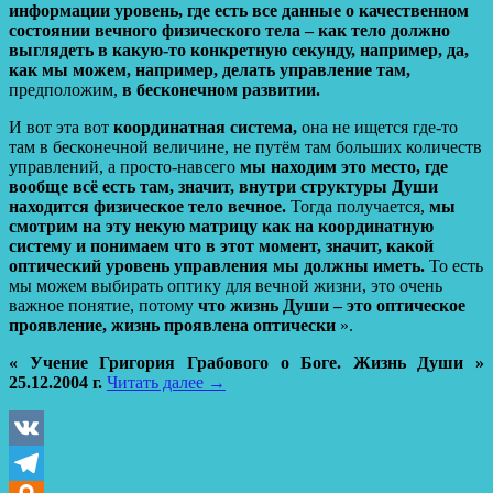
информации уровень, где есть все данные о качественном
состоянии вечного физического тела – как тело должно
выглядеть в какую-то конкретную секунду, например, да,
как мы можем, например, делать управление там,
предположим,
в бесконечном развитии.
И вот эта вот
координатная система,
она не ищется где-то
там в бесконечной величине, не путём там больших количеств
управлений, а просто-навсего
мы находим это место, где
вообще всё есть там, значит, внутри структуры Души
находится физическое тело вечное.
Тогда получается,
мы
смотрим на эту некую матрицу как на координатную
систему и понимаем что в этот момент, значит, какой
оптический уровень управления мы должны иметь.
То есть
мы можем выбирать оптику для вечной жизни, это очень
важное понятие, потому
что жизнь Души – это оптическое
проявление, жизнь проявлена оптически
».
« Учение Григория Грабового о Боге. Жизнь Души »
25.12.2004 г.
Читать далее
→
VK