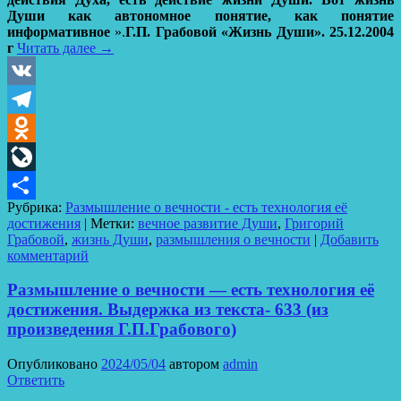
Души как автономное понятие, как понятие
информативное
».
Г.П. Грабовой «Жизнь Души». 25.12.2004
г
Читать далее
→
VK
Telegram
Odnoklassniki
LiveJournal
Рубрика:
Размышление о вечности - есть технология её
Отправить
достижения
|
Метки:
вечное развитие Души
,
Григорий
Грабовой
,
жизнь Души
,
размышления о вечности
|
Добавить
комментарий
Размышление о вечности — есть технология её
достижения. Выдержка из текста- 633 (из
произведения Г.П.Грабового)
Опубликовано
2024/05/04
автором
admin
Ответить