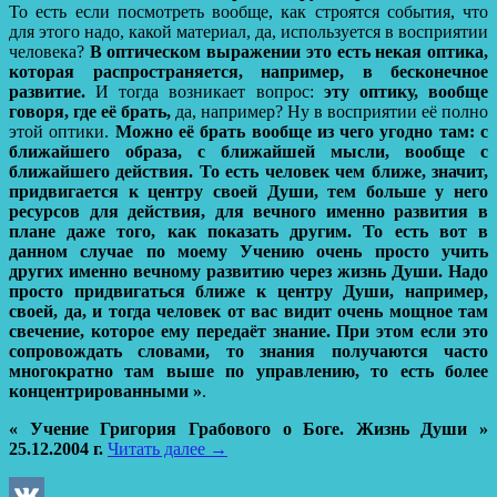
То есть если посмотреть вообще, как строятся события, что
для этого надо, какой материал, да, используется в восприятии
человека?
В оптическом выражении это есть некая оптика,
которая распространяется, например, в бесконечное
развитие.
И тогда возникает вопрос:
эту оптику, вообще
говоря, где её брать,
да, например? Ну в восприятии её полно
этой оптики.
Можно её брать вообще из чего угодно там: с
ближайшего образа, с ближайшей мысли, вообще с
ближайшего действия. То есть человек чем ближе, значит,
придвигается к центру своей Души, тем больше у него
ресурсов для действия, для вечного именно развития в
плане даже того, как показать другим. То есть вот в
данном случае по моему Учению очень просто учить
других именно вечному развитию через жизнь Души. Надо
просто придвигаться ближе к центру Души, например,
своей, да, и тогда человек от вас видит очень мощное там
свечение, которое ему передаёт знание. При этом если это
сопровождать словами, то знания получаются часто
многократно там выше по управлению, то есть более
концентрированными »
.
« Учение Григория Грабового о Боге. Жизнь Души »
25.12.2004 г.
Читать далее
→