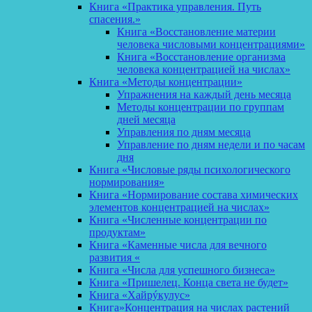
Книга «Практика управления. Путь
спасения.»
Книга «Восстановление материи
человека числовыми концентрациями»
Книга «Восстановление организма
человека концентрацией на числах»
Книга «Методы концентрации»
Упражнения на каждый день месяца
Методы концентрации по группам
дней месяца
Управления по дням месяца
Управление по дням недели и по часам
дня
Книга «Числовые ряды психологического
нормирования»
Книга «Нормирование состава химических
элементов концентрацией на числах»
Книга «Численные концентрации по
продуктам»
Книга «Каменные числа для вечного
развития «
Книга «Числа для успешного бизнеса»
Книга «Пришелец. Конца света не будет»
Книга «Хайрýкулус»
Книга»Концентрация на числах растений