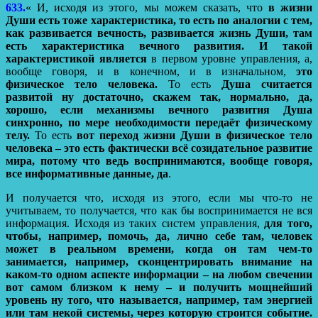
633.
« И, исходя из этого, мы можем сказать, что
в жизни
Души есть тоже характеристика, то есть по аналогии с тем,
как развивается вечность, развивается жизнь Души, там
есть характеристика вечного развития. И такой
характеристикой является
в первом уровне управления, а,
вообще говоря, и в конечном, и в изначальном,
это
физическое тело человека.
То есть
Душа считается
развитой ну достаточно, скажем так, нормально, да,
хорошо, если механизмы вечного развития Душа
синхронно, по мере необходимости передаёт физическому
телу.
То есть
вот переход жизни Души в физическое тело
человека – это есть фактически всё созидательное развитие
мира, потому что ведь воспринимаются, вообще говоря,
все информативные данные, да
.
И получается что, исходя из этого, если мы что-то не
учитываем, то получается, что как бы воспринимается не вся
информация. Исходя из таких систем управления,
для того,
чтобы, например, помочь, да, лично себе там, человек
может в реальном времени, когда он там чем-то
занимается, например, сконцентрировать внимание на
каком-то одном аспекте информации – на любом свечении
вот самом близком к нему – и получить мощнейший
уровень ну того, что называется, например, там энергией
или там некой системы, через которую строится событие.