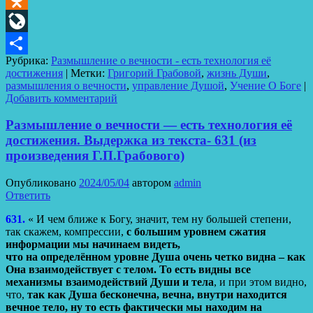
Odnoklassniki
LiveJournal
Рубрика:
Размышление о вечности - есть технология её
Отправить
достижения
|
Метки:
Григорий Грабовой
,
жизнь Души
,
размышления о вечности
,
управление Душой
,
Учение О Боге
|
Добавить комментарий
Размышление о вечности — есть технология её
достижения. Выдержка из текста- 631 (из
произведения Г.П.Грабового)
Опубликовано
2024/05/04
автором
admin
Ответить
631.
« И чем ближе к Богу, значит, тем ну большей степени,
так скажем, компрессии,
с большим уровнем сжатия
информации мы начинаем видеть,
что на определённом уровне Душа очень четко видна – как
Она взаимодействует с телом.
То есть видны все
механизмы взаимодействий Души и тела
, и при этом видно,
что,
так как Душа бесконечна, вечна, внутри находится
вечное тело, ну то есть фактически мы находим на