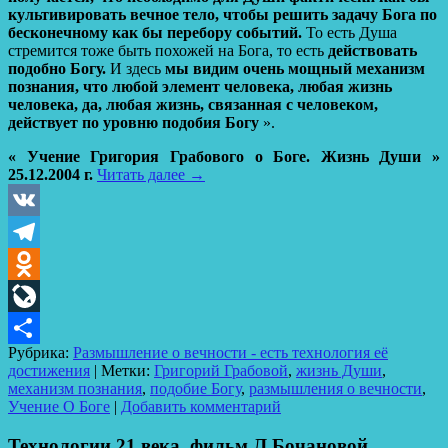
культивировать вечное тело, чтобы решить задачу Бога по
бесконечному как бы перебору событий.
То есть Душа
стремится тоже быть похожей на Бога, то есть
действовать
подобно Богу.
И здесь
мы видим очень мощный механизм
познания, что любой элемент человека, любая жизнь
человека, да, любая жизнь, связанная с
человеком,
действует по уровню подобия Богу
».
« Учение Григория Грабового о Боге. Жизнь Души »
25.12.2004 г.
Читать далее
→
VK
Telegram
Odnoklassniki
LiveJournal
Рубрика:
Размышление о вечности - есть технология её
Отправить
достижения
|
Метки:
Григорий Грабовой
,
жизнь Души
,
механизм познания
,
подобие Богу
,
размышления о вечности
,
Учение О Боге
|
Добавить комментарий
Технологии 21 века_фильм Л.Бочановой