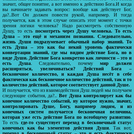
значит, общее понятие, а вот именно к действию Бога.И когда
вы начинаете задавать вопрос: вообще как действует Бог,
да?..Вот Он должен повести рукой, например. И тогда
получается, как в этом случае описать этот момент с точки
зрения логики человека? Надо рассмотреть собственную
Душу, то есть
посмотреть через Душу человека. То есть
Душа – это ещё и механизм познания. Следовательно,
жизнь Души подразумевает обычный набор знаний. То
есть Душа – это как бы некий уровень фактически
конвертации знаний, где мы видим действие Бога, но в
виде Души. Действие Бога конкретно как личности – это и
есть Душа
. Следовательно, почему
мир должен
расширяться, увеличиваться?
Действий Бога –
бесконечное количество, и каждая Душа несёт в себе
фактически как бесконечное количество действий, так и то
количество действий, которое соответствует данной Душе.
И получается, что из взаимодействия Душ людей мы получаем
следующие события, да?..
Вот Душа контролирует как бы
конечное количество событий, ну которое нужно, значит,
контролировать Душе, Богу, например людям, и из
конечных систем получается бесконечная величина,
которая уже есть действие Бога по всеобщему развитию
.
То есть
где-то существует переход в бесконечный статус
конечных как бы элементов действия Души
. Так вот,
переход в бесконечный статус – это и есть фактически