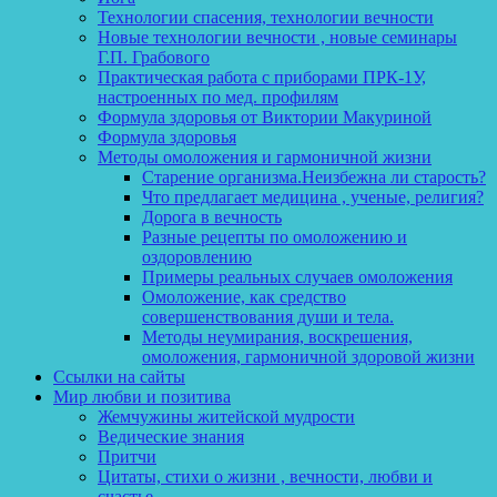
Технологии спасения, технологии вечности
Новые технологии вечности , новые семинары
Г.П. Грабового
Практическая работа с приборами ПРК-1У,
настроенных по мед. профилям
Формула здоровья от Виктории Макуриной
Формула здоровья
Методы омоложения и гармоничной жизни
Старение организма.Неизбежна ли старость?
Что предлагает медицина , ученые, религия?
Дорога в вечность
Разные рецепты по омоложению и
оздоровлению
Примеры реальных случаев омоложения
Омоложение, как средство
совершенствования души и тела.
Методы неумирания, воскрешения,
омоложения, гармоничной здоровой жизни
Ссылки на сайты
Мир любви и позитива
Жемчужины житейской мудрости
Ведические знания
Притчи
Цитаты, стихи о жизни , вечности, любви и
счастье