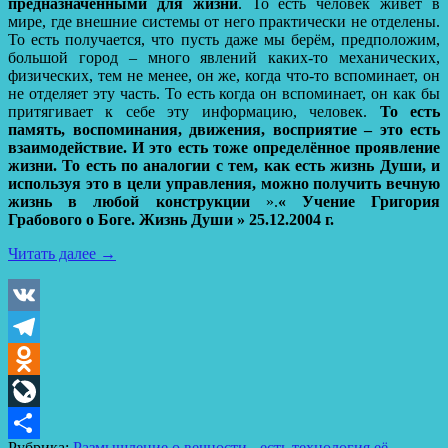
предназначенными для жизни
. То есть человек живёт в
мире, где внешние системы от него практически не отделены.
То есть получается, что пусть даже мы берём, предположим,
большой город – много явлений каких-то механических,
физических, тем не менее, он же, когда что-то вспоминает, он
не отделяет эту часть. То есть когда он вспоминает, он как бы
притягивает к себе эту информацию, человек.
То есть
память, воспоминания, движения, восприятие – это есть
взаимодействие. И это есть тоже определённое проявление
жизни. То есть по аналогии с тем, как есть жизнь Души, и
используя это в цели управления, можно получить вечную
жизнь в любой конструкции
».
« Учение Григория
Грабового о Боге. Жизнь Души » 25.12.2004 г.
Читать далее
→
VK
Telegram
Odnoklassniki
LiveJournal
Рубрика:
Размышление о вечности - есть технология её