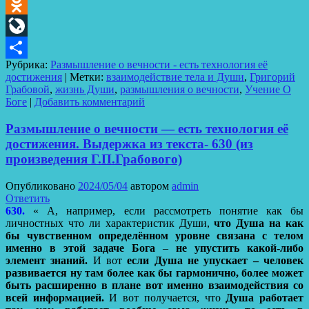
Telegram
Odnoklassniki
LiveJournal
Рубрика:
Размышление о вечности - есть технология её
Отправить
достижения
|
Метки:
взаимодействие тела и Души
,
Григорий
Грабовой
,
жизнь Души
,
размышления о вечности
,
Учение О
Боге
|
Добавить комментарий
Размышление о вечности — есть технология её
достижения. Выдержка из текста- 630 (из
произведения Г.П.Грабового)
Опубликовано
2024/05/04
автором
admin
Ответить
630.
« А, например, если рассмотреть понятие как бы
личностных что ли характеристик Души,
что Душа на как
бы чувственном определённом уровне связана с телом
именно в этой задаче Бога
–
не упустить какой-либо
элемент знаний.
И вот
если Душа не упускает – человек
развивается ну там более как бы гармонично, более может
быть расширенно в плане вот именно взаимодействия со
всей информацией.
И вот получается, что
Душа работает