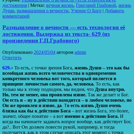
Отправить
достижения
|
Метки:
вечная жизнь
,
Григорий Грабовой
,
жизнь
Души
,
размышления о вечности
,
Учение О Боге
|
Добавить
комментарий
Размышление о вечности — есть технология её
достижения. Выдержка из текста- 629 (из
произведения Г.П.Грабового)
Опубликовано
2024/05/04
автором
admin
Ответить
629.
« То есть, с точки зрения Бога,
жизнь Души – это как бы
всеобщая жизнь всего человечества и одновременно
конкретного человека вот того, который является в
принципе личностью самого, да, человека.
То есть, как
только мы к этому подходим, мы видим, что
Душа внутри.
Но, тем не менее, она проявлена извне.
Так же делает и Бог.
Он есть и – ну в действии находится – в любом человеке, но
Он же проявлен и извне, да
. Т
о есть жизнь Души очень
близка как бы к действию Бога
– вот жизнь Бога, это более,
значит, общее понятие – а вот
именно к действию Бога.
И
когда вы начинаете задавать вопрос вообще, как действует Бог,
да?.. Вот Он должен повести рукой, например, и тогда
получается, как в этом случае описать этот момент с точки