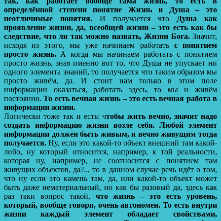
так, как работает вообще сама жизнь, то есть в
определённой степени понятие Жизнь и Душа – это
неотличимые понятия.
И получается что
Душа как
проявление жизни, да, всеобщей жизни – это есть как бы
следствие, что ли так можно назвать, Жизни Бога.
Значит,
исходя из этого, мы уже начинаем работать
с понятием
просто жизнь.
А когда мы начинаем работать с понятием
просто жизнь, зная именно вот то, что Душа не упускает ни
одного элемента знаний, то получается что таким образом мы
просто живём, да. И стоит нам только в этом поле
информации оказаться, работать здесь, то мы и живём
постоянно.
То есть вечная жизнь – это есть вечная работа в
информации жизни.
Логически тоже так и есть: ч
тобы жить вечно, значит надо
создать информацию жизни возле себя. Любой элемент
информации должен быть живым, и вечно живущим тогда
получается.
Ну, если это какой-то объект внешний там какой-
либо, ну который относится, например, к той реальности,
которая ну, например, не соотносится с понятием там
живущих объектов, да?.., то в данном случае речь идёт о том,
что ну если это камень там, да, или какой-то объект может
быть даже нематериальный, но как бы разовый да, здесь как
раз таки вопрос такой,
что жизнь – это есть уровень,
который, вообще говоря, очень автономен. То есть внутри
жизни каждый элемент обладает свойствами,