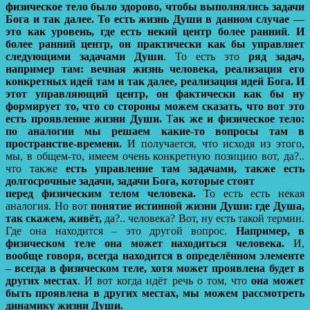
физическое тело было здорово, чтобы выполнялись задачи
Бога и так далее. То есть жизнь Души в данном случае —
это как уровень, где есть некий центр более ранний
.
И
более ранний центр, он практически как бы управляет
следующими задачами Души
. То есть это
ряд задач,
например там: вечная жизнь человека, реализация его
конкретных идей там и так далее, реализация идей Бога.
И
этот управляющий центр, он фактически как бы ну
формирует то, что со стороны можем сказать, что вот это
есть проявление жизни Души.
Т
ак же и физическое тело:
по аналогии мы решаем какие-то вопросы там в
пространстве-времени.
И получается, что исходя из этого,
мы, в общем-то, имеем очень конкретную позицию вот, да?..
что также
есть управление там задачами, также есть
долгосрочные задачи, задачи Бога, которые стоят
перед физическим телом человека.
То есть есть некая
аналогия. Но вот
понятие истинной жизни Души: где Душа,
так скажем, живёт,
да?.. человека? Вот, ну есть такой термин.
Где она находится – это другой вопрос.
Например, в
физическом теле она может находиться человека.
И,
вообще говоря, всегда находится в определённом элементе
– всегда в физическом теле, хотя может проявлена будет в
других местах
. И вот когда идёт речь о том, что
она может
быть проявлена в других местах, мы можем рассмотреть
динамику жизни Души.