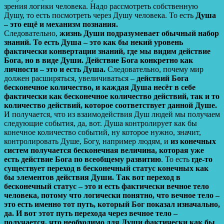
зрения логики человека. Надо рассмотреть собственную
Душу, то есть посмотреть через Душу человека. То есть
Душа
– это ещё и механизм познания.
Следовательно,
жизнь Души подразумевает обычный набор
знаний.
То есть Душа – это как бы некий уровень
фактически конвертации знаний, где мы видим действие
Бога, но в виде Души.
Действие Бога конкретно как
личности – это и есть Душа.
Следовательно, почему мир
должен расширяться, увеличиваться –
действий Бога
бесконечное количество, и каждая Душа несёт в себе
фактически как бесконечное количество действий, так и то
количество действий, которое соответствует данной Душе.
И получается, что из взаимодействия Душ людей мы получаем
следующие события, да, вот. Душа контролирует как бы
конечное количество событий, ну которое нужно, значит,
контролировать Душе, Богу, например людям, и
из конечных
систем получается бесконечная величина, которая уже
есть действие Бога по всеобщему развитию
. То есть
где-то
существует переход в бесконечный статус конечных как
бы элементов действия Души. Так вот переход в
бесконечный статус – это и есть фактически вечное тело
человека, потому что логически понятно, что вечное тело –
это есть именно тот путь, который Бог показал изначально,
да. И вот этот путь перехода через вечное тело –
получается, что необходимо для Души фактически как бы