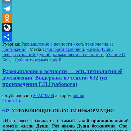
VK
Telegram
Odnoklassniki
LiveJournal
Рубрика:
Размышление о вечности - есть технология её
Отправить
достижения
|
Метки:
Григорий Грабовой
,
жизнь Души
,
передача знаний Душой
,
размышления о вечности
,
Учение О
Боге
|
Добавить комментарий
Размышление о вечности — есть технология её
достижения. Выдержка из текста- 632 (из
произведения Г.П.Грабового)
Опубликовано
2024/05/04
автором
admin
Ответить
632.
УПРАВЛЯЮЩИЕ ОБЛАСТИ ИНФОРМАЦИИ
«И вот здесь возникает вот самый
такой принципиальный
момент жизни Души
.
Раз жизнь Души бесконечна, Она,