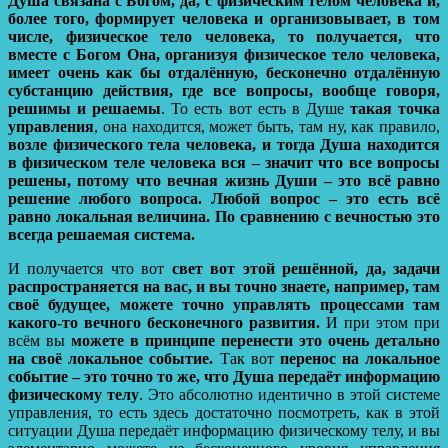
Душа связана с Богом, да, с физическим телом человека и,
более того, формирует человека и организовывает, в том
числе, физическое тело человека, то получается, что
вместе с Богом Она, организуя физическое тело человека,
имеет очень как бы отдалённую, бесконечно отдалённую
субстанцию действия, где все вопросы, вообще говоря,
решимы и решаемы
. То есть вот есть в Душе
такая точка
управления
, она находится, может быть, там ну, как правило,
возле физического тела человека, и тогда Душа находится
в физическом теле человека вся – значит что все вопросы
решены, потому что вечная жизнь Души – это всё равно
решение любого вопроса.
Любой вопрос – это есть всё
равно локальная величина.
По сравнению с вечностью это
всегда решаемая система.
И получается что вот
свет вот этой решённой, да, задачи
распространяется на вас, и вы точно знаете, например, там
своё будущее, можете точно управлять процессами там
какого-то вечного бесконечного развития.
И при этом при
всём вы
можете в принципе перенести это очень детально
на своё локальное событие.
Так вот
перенос на локальное
событие – это точно то же, что Душа передаёт информацию
физическому телу
. Это абсолютно идентично в этой системе
управления, то есть здесь достаточно посмотреть, как в этой
ситуации Душа передаёт информацию физическому телу, и вы