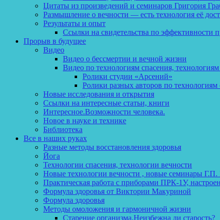
Цитаты из произведений и семинаров Григория Гра
Размышление о вечности — есть технология её дос
Результаты и опыт
Ссылки на свидетельства по эффективности 
Прорыв в будущее
Видео
Видео о бессмертии и вечной жизни
Видео по технологиям спасения, технологиям
Ролики студии «Арсений»
Ролики разных авторов по технологиям 
Новые исследования и открытия
Ссылки на интересные статьи, книги
Интересное.Возможности человека.
Новое в науке и технике
Библиотека
Все в наших руках
Разные методы восстановления здоровья
Йога
Технологии спасения, технологии вечности
Новые технологии вечности , новые семинары Г.П.
Практическая работа с приборами ПРК-1У, настрое
Формула здоровья от Виктории Макуриной
Формула здоровья
Методы омоложения и гармоничной жизни
Старение организма.Неизбежна ли старость?