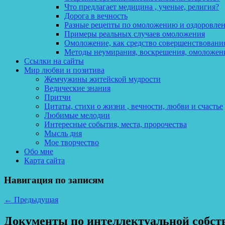
Что предлагает медицина , ученые, религия?
Дорога в вечность
Разные рецепты по омоложению и оздоровле
Примеры реальных случаев омоложения
Омоложение, как средство совершенствования
Методы неумирания, воскрешения, омоложен
Ссылки на сайты
Мир любви и позитива
Жемчужины житейской мудрости
Ведические знания
Притчи
Цитаты, стихи о жизни , вечности, любви и счастье
Любимые мелодии
Интересные события, места, пророчества
Мысль дня
Мое творчество
Обо мне
Карта сайта
Навигация по записям
←
Предыдущая
Документы по интеллектуальной собств