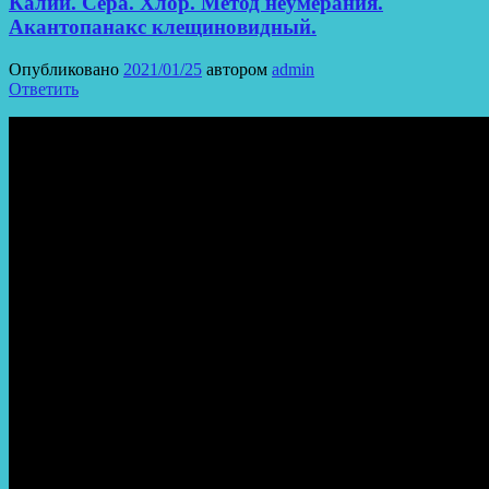
Калий. Сера. Хлор. Метод неумерания.
Акантопанакс клещиновидный.
Опубликовано
2021/01/25
автором
admin
Ответить