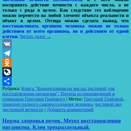
воспринять действие вечности с каждого числа, а не
только с ряда в целом. Как следствие это наблюдение
можно перенести на любой элемент объекта реальности и
объект в целом. Отсюда можно сделать вывод, что
восстанавливать организм человека можно не только
действием от всего организма, но и действием от одной
клетки.
Читать далее
→
VK
Telegram
Odnoklassniki
LiveJournal
Рубрика:
Книга "Концентрация на числах растений для
Отправить
восстановления организма"
,
Цитаты из произведений и
семинаров Григория Грабового
|
Метки:
Григорий Грабовой
,
принцип полного самовоссоздания человека
,
числовой ряд
численной вечности
|
Добавить комментарий
Норма здоровья почек. Метод восстановления
организма. Клен трехраздельный.