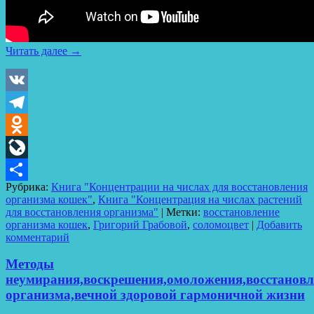
Читать далее
→
VK
Telegram
Odnoklassniki
LiveJournal
Рубрика:
Книга "Концентрации на числах для восстановления
Отправить
организма кошек"
,
Книга "Концентрация на числах растений
для восстановления организма"
|
Метки:
восстановление
организма кошек
,
Григорий Грабовой
,
соломоцвет
|
Добавить
комментарий
Методы
неумирания,воскрешения,омоложения,восстановл
организма,вечной здоровой гармоничной жизни