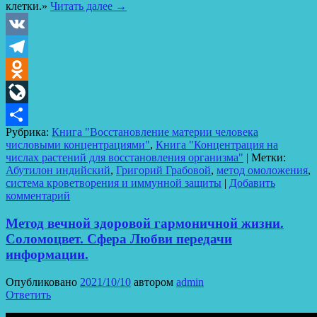
клетки.»
Читать далее
→
VK
Telegram
Odnoklassniki
LiveJournal
Рубрика:
Книга "Восстановление материи человека
Отправить
числовыми концентрациями"
,
Книга "Концентрация на
числах растений для восстановления организма"
|
Метки:
Абутилон индийский
,
Григорий Грабовой
,
метод омоложения
,
система кроветворения и иммунной защиты
|
Добавить
комментарий
Метод вечной здоровой гармоничной жизни.
Соломоцвет. Сфера Любви передачи
информации.
Опубликовано
2021/10/10
автором
admin
Ответить