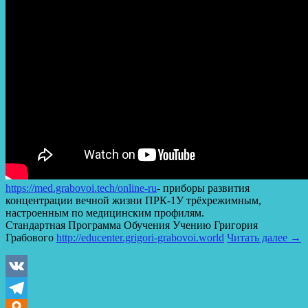
https://med.grabovoi.tech/online-ru
​- приборы развития
концентрации вечной жизни ПРК-1У трёхрежимным,
настроенным по медицинским профилям.
Стандартная Программа Обучения Учению Григория
Грабового
http://educenter.grigori-grabovoi.world​
Читать далее
→
VK