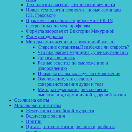
Технологии спасения, технологии вечности
Новые технологии вечности , новые семинары
Г.П. Грабового
Практическая работа с приборами ПРК-1У,
настроенных по мед. профилям
Формула здоровья от Виктории Макуриной
Формула здоровья
Методы омоложения и гармоничной жизни
Старение организма.Неизбежна ли старость?
Что предлагает медицина , ученые, религия?
Дорога в вечность
Разные рецепты по омоложению и
оздоровлению
Примеры реальных случаев омоложения
Омоложение, как средство
совершенствования души и тела.
Методы неумирания, воскрешения,
омоложения, гармоничной здоровой жизни
Ссылки на сайты
Мир любви и позитива
Жемчужины житейской мудрости
Ведические знания
Притчи
Цитаты, стихи о жизни , вечности, любви и
счастье