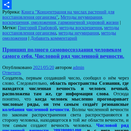
LiveJournal
Рубрика:
Книга "Концентрация на числах растений для
Отправить
восстановления организма"
,
Методы неумирания,
воскрешения, омоложения, гармоничной здоровой жизни
|
Метки:
Григорий Грабовой
,
методы воскрешения
,
методы
восстановления организма
,
методы неумирания
,
методы
омоложения
|
Добавить комментарий
Принцип полного самовоссоздания человеком
самого себя. Числовой ряд численной вечности.
Опубликовано
2021/05/20
автором
admin
Ответить
Создатель, первым создавший число, сообщил о нём через
слово. Следовательно,
область пространства Сознания, где
находятся численная вечность и человек вечный,
расположена там же, где информация слова
. Отсюда
понятно, что
когда человек мысленно проговаривает
числовые ряды, он тем самым создаёт резонансные
колебания численной вечности
. Волны численной вечности
по законам распространения света распространяются в
сторону человека, находящегося в той же области вечности, и
тем самым создают вечность человека.
Числовой ряд
численной вечности 289380891498
, и с него можно