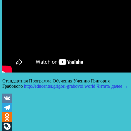
Стандартная Программа Обучения Учению Григория
Грабового
http://educenter.grigori-grabovoi.world​
Читать далее
→
VK
Telegram
Odnoklassniki