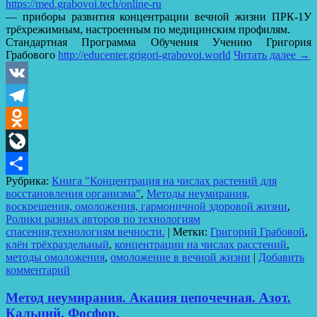
https://med.grabovoi.tech/online-ru​
— приборы развития концентрации вечной жизни ПРК-1У
трёхрежимным, настроенным по медицинским профилям.
Стандартная Программа Обучения Учению Григория
Грабового
http://educenter.grigori-grabovoi.world​
Читать далее
→
VK
Telegram
Odnoklassniki
LiveJournal
Рубрика:
Книга "Концентрация на числах растений для
Отправить
восстановления организма"
,
Методы неумирания,
воскрешения, омоложения, гармоничной здоровой жизни
,
Ролики разных авторов по технологиям
спасения,технологиям вечности.
|
Метки:
Григорий Грабовой
,
клён трёхраздельный
,
концентрации на числах расстений
,
методы омоложения
,
омоложение в вечной жизни
|
Добавить
комментарий
Метод неумирания. Акация цепочечная. Азот.
Кальций. Фосфор.