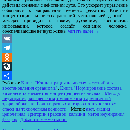
действия сознания с действием духа. Это ускоряет управление
событиями в направлении вечного развития. Развитие
концентрации на числах растений методологией данной в
методах приводит к такому духовному восприятию
информации, которое создаёт сознание человека,
обеспечивающее вечную жизнь.
Читать далее
→
VK
Telegram
Odnoklassniki
LiveJournal
Рубрика:
Книга "Концентрация на числах растений для
Отправить
восстановления организма"
,
Книга "Нормирование состава
химических элементов концентрацией на числах"
,
Методы
неумирания, воскрешения, омоложения, гармоничной
здоровой жизни
,
Ролики разных авторов по технологиям
спасения,технологиям вечности.
|
Метки:
азот
,
акация
цепочечная
,
Григорий Грабовой
,
кальций
,
метод неумирания
,
фосфор
|
Добавить комментарий