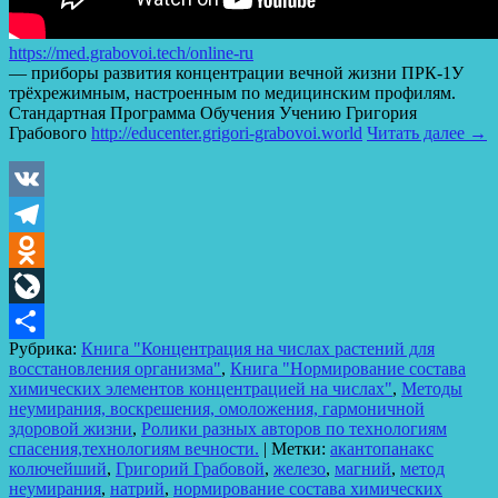
https://med.grabovoi.tech/online-ru​
— приборы развития концентрации вечной жизни ПРК-1У
трёхрежимным, настроенным по медицинским профилям.
Стандартная Программа Обучения Учению Григория
Грабового
http://educenter.grigori-grabovoi.world​
Читать далее
→
VK
Telegram
Odnoklassniki
LiveJournal
Рубрика:
Книга "Концентрация на числах растений для
Отправить
восстановления организма"
,
Книга "Нормирование состава
химических элементов концентрацией на числах"
,
Методы
неумирания, воскрешения, омоложения, гармоничной
здоровой жизни
,
Ролики разных авторов по технологиям
спасения,технологиям вечности.
|
Метки:
акантопанакс
колючейший
,
Григорий Грабовой
,
железо
,
магний
,
метод
неумирания
,
натрий
,
нормирование состава химических