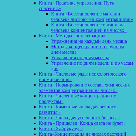
Книга «Практика управления. Путь
спасения.»
Книга «Восстановление материи
человека числовыми концентрациями»
Книга «Восстановление организма
человека концентрацией на числах»
Книга «Методы концентрации»
Упражнения на каждый день месяца
Методы концентрации по группам
дней месяца
Управления по дням месяца
Управление по дням недели и по часам
дня
Книга «Числовые ряды психологического
нормирования»
Книга «Нормирование состава химических
элементов концентрацией на числах»
Книга «Численные концентрации по
продуктам»
Книга «Каменные числа для вечного
развития «
Книга «Числа для успешного бизнеса»
Книга «Пришелец. Конца света не будет»
Книга «Хайрýкулус»
Книга»Концентрация на числах растений