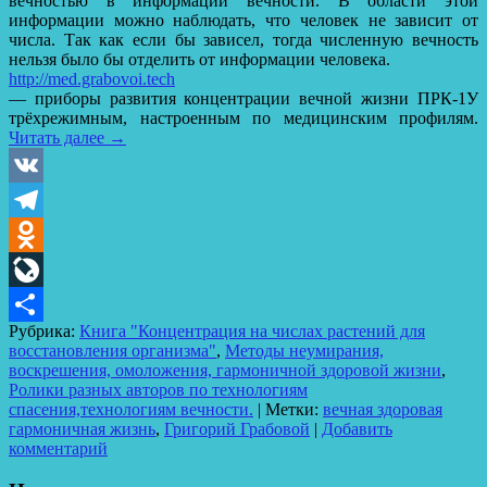
вечностью в информации вечности. В области этой
информации можно наблюдать, что человек не зависит от
числа. Так как если бы зависел, тогда численную вечность
нельзя было бы отделить от информации человека.
http://med.grabovoi.tech
— приборы развития концентрации вечной жизни ПРК-1У
трёхрежимным, настроенным по медицинским профилям.
Читать далее
→
VK
Telegram
Odnoklassniki
LiveJournal
Рубрика:
Книга "Концентрация на числах растений для
Отправить
восстановления организма"
,
Методы неумирания,
воскрешения, омоложения, гармоничной здоровой жизни
,
Ролики разных авторов по технологиям
спасения,технологиям вечности.
|
Метки:
вечная здоровая
гармоничная жизнь
,
Григорий Грабовой
|
Добавить
комментарий