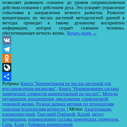
позволяет развивать сознание до уровня соприкосновения
действия сознания с действием духа. Это ускоряет управление
событиями в направлении вечного развития. Развитие
концентрации на числах растений методологией данной в
методах приводит к такому духовному восприятию
информации, которое создаёт сознание человека,
обеспечивающее вечную жизнь.
Читать далее
→
VK
Telegram
Odnoklassniki
LiveJournal
Рубрика:
Книга "Концентрация на числах растений для
Отправить
восстановления организма"
,
Книга "Нормирование состава
химических элементов концентрацией на числах"
,
Методы
неумирания, воскрешения, омоложения, гармоничной
здоровой жизни
,
Ролики разных авторов по технологиям
спасения,технологиям вечности.
|
Метки:
Акантопанакс
клещиновидный
,
Григорий Грабовой
,
Калий
,
метод
неумирания
,
нормирование состава химических элементов
,
Сера
,
Хлор
|
Добавить комментарий