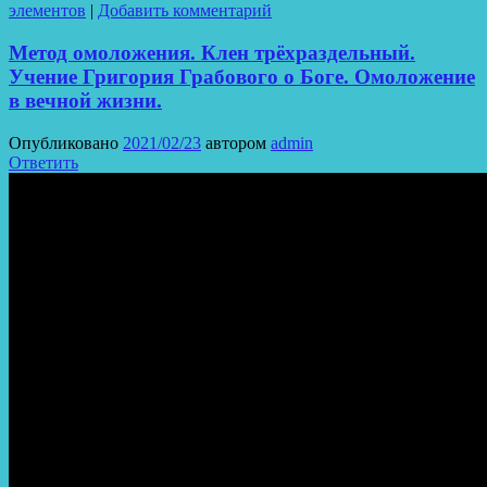
элементов
|
Добавить комментарий
Метод омоложения. Клен трёхраздельный.
Учение Григория Грабового о Боге. Омоложение
в вечной жизни.
Опубликовано
2021/02/23
автором
admin
Ответить