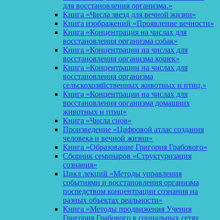
для восстановления организма.»
Книга «Числа звезд для вечной жизни»
Книга изображений «Проявление вечности»
Книга «Концентрация на числах для
восстановления организма собак»
Книга «Концентрации на числах для
восстановления организма кошек»
Книга «Концентрации на числах для
восстановления организма
сельскохозяйственных животных и птиц.»
Книга «Концентрации на числах для
восстановления организма домашних
животных и птиц»
Книга «Числа снов»
Произведение «Цифровой атлас создания
человека и вечной жизни»
Книга «Образование Григория Грабового»
Сборник семинаров «Структуризация
сознания»
Цикл лекций «Методы управления
событиями и восстановления организма
посредством концентрации сознания на
разных объектах реальности»
Книга «Методы продвижения Учения
Григория Грабового в социальных сетях