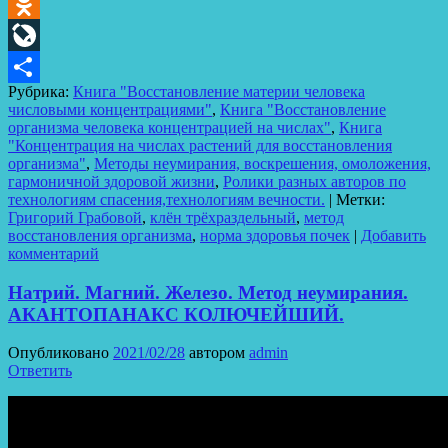
Telegram
Odnoklassniki
LiveJournal
Рубрика:
Книга "Восстановление материи человека
Отправить
числовыми концентрациями"
,
Книга "Восстановление
организма человека концентрацией на числах"
,
Книга
"Концентрация на числах растений для восстановления
организма"
,
Методы неумирания, воскрешения, омоложения,
гармоничной здоровой жизни
,
Ролики разных авторов по
технологиям спасения,технологиям вечности.
|
Метки:
Григорий Грабовой
,
клён трёхраздельный
,
метод
восстановления организма
,
норма здоровья почек
|
Добавить
комментарий
Натрий. Магний. Железо. Метод неумирания.
АКАНТОПАНАКС КОЛЮЧЕЙШИЙ.
Опубликовано
2021/02/28
автором
admin
Ответить