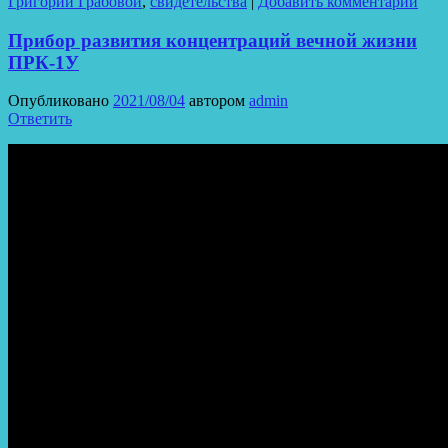
Григорий Грабовой
,
свидетельства
|
Добавить комментарий
Прибор развития концентраций вечной жизни
ПРК-1У
Опубликовано
2021/08/04
автором
admin
Ответить