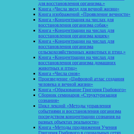
для восстановления организма.»
Книга «Числа звезд для вечной жизни»
Книга изображений «Проявление вечности»
Книга «Концентрация на числах для
восстановления организма собак»
Книга «Концентрации на числах для
восстановления организма кошек»
Книга «Концентрации на числах для
восстановления организма
сельскохозяйственных животных и птиц.»
Книга «Концентрации на числах для
восстановления организма домашних
животных и птиц»
Книга «Числа снов»
Произведение «Цифровой атлас создания
человека и вечной жизни»
Книга «Образование Григория Грабового»
Сборник семинаров «Структуризация
сознания»
Цикл лекций «Методы управления
событиями и восстановления организма
посредством концентрации сознания на
разных объектах реальности»
Книга «Методы продвижения Учения
Григория Грабового в социальных сетях