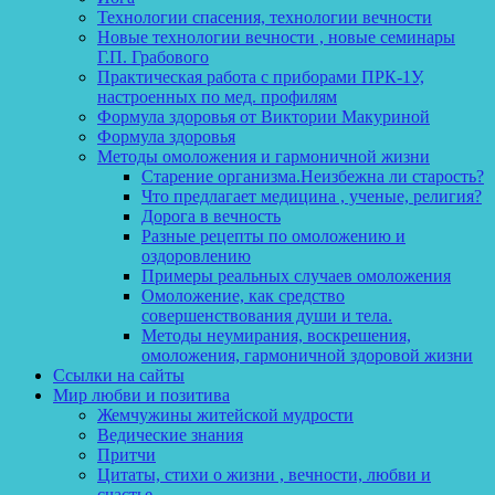
Технологии спасения, технологии вечности
Новые технологии вечности , новые семинары
Г.П. Грабового
Практическая работа с приборами ПРК-1У,
настроенных по мед. профилям
Формула здоровья от Виктории Макуриной
Формула здоровья
Методы омоложения и гармоничной жизни
Старение организма.Неизбежна ли старость?
Что предлагает медицина , ученые, религия?
Дорога в вечность
Разные рецепты по омоложению и
оздоровлению
Примеры реальных случаев омоложения
Омоложение, как средство
совершенствования души и тела.
Методы неумирания, воскрешения,
омоложения, гармоничной здоровой жизни
Ссылки на сайты
Мир любви и позитива
Жемчужины житейской мудрости
Ведические знания
Притчи
Цитаты, стихи о жизни , вечности, любви и
счастье