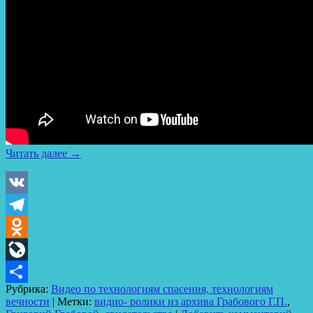
Читать далее
→
VK
Telegram
Odnoklassniki
LiveJournal
Рубрика:
Видео по технологиям спасения, технологиям
Отправить
вечности
|
Метки:
видио- ролики из архива Грабового Г.П.
,