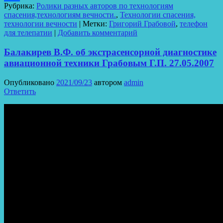
Рубрика:
Ролики разных авторов по технологиям
Отправить
спасения,технологиям вечности.
,
Технологии спасения,
технологии вечности
|
Метки:
Григорий Грабовой
,
телефон
для телепатии
|
Добавить комментарий
Балакирев В.Ф. об экстрасенсорной диагностике
авиационной техники Грабовым Г.П. 27.05.2007
Опубликовано
2021/09/23
автором
admin
Ответить