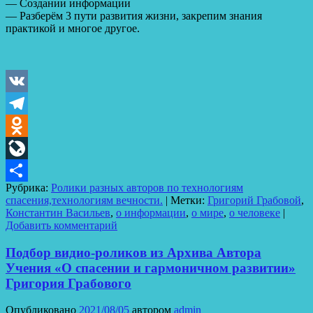
— Создании информации
— Разберём 3 пути развития жизни, закрепим знания
практикой и многое другое.
VK
Telegram
Odnoklassniki
LiveJournal
Рубрика:
Ролики разных авторов по технологиям
Отправить
спасения,технологиям вечности.
|
Метки:
Григорий Грабовой
,
Константин Васильев
,
о информации
,
о мире
,
о человеке
|
Добавить комментарий
Подбор видио-роликов из Архива Автора
Учения «О спасении и гармоничном развитии»
Григория Грабового
Опубликовано
2021/08/05
автором
admin