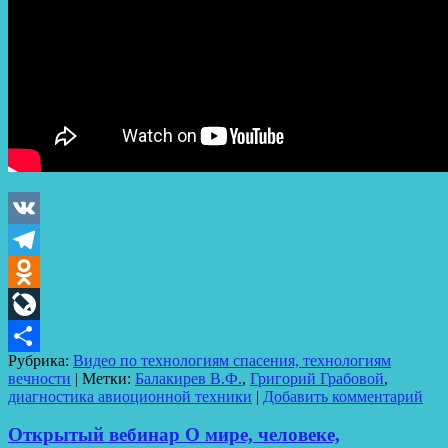
VK
Telegram
Odnoklassniki
LiveJournal
Рубрика:
Видео по технологиям спасения, технологиям
Отправить
вечности
|
Метки:
Балакирев В.Ф.
,
Григорий Грабовой
,
диагностика авиоционной техники
|
Добавить комментарий
Открытый вебинар О мире, человеке,