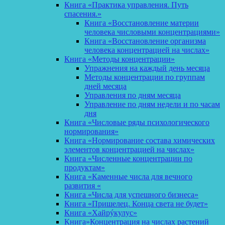
Книга «Практика управления. Путь
спасения.»
Книга «Восстановление материи
человека числовыми концентрациями»
Книга «Восстановление организма
человека концентрацией на числах»
Книга «Методы концентрации»
Упражнения на каждый день месяца
Методы концентрации по группам
дней месяца
Управления по дням месяца
Управление по дням недели и по часам
дня
Книга «Числовые ряды психологического
нормирования»
Книга «Нормирование состава химических
элементов концентрацией на числах»
Книга «Численные концентрации по
продуктам»
Книга «Каменные числа для вечного
развития «
Книга «Числа для успешного бизнеса»
Книга «Пришелец. Конца света не будет»
Книга «Хайрýкулус»
Книга»Концентрация на числах растений