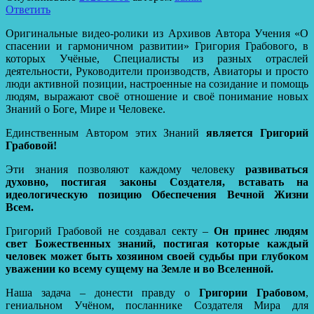
Ответить
Оригинальные видео-ролики из Архивов Автора Учения «О
спасении и гармоничном развитии» Григория Грабового, в
которых Учёные, Специалисты из разных отраслей
деятельности, Руководители производств, Авиаторы и просто
люди активной позиции, настроенные на созидание и помощь
людям, выражают своё отношение и своё понимание новых
Знаний о Боге, Мире и Человеке.
Единственным Автором этих Знаний
является Григорий
Грабовой!
Эти знания позволяют каждому человеку
развиваться
духовно, постигая законы Создателя, вставать на
идеологическую позицию Обеспечения Вечной Жизни
Всем.
Григорий Грабовой не создавал секту –
Он принес людям
свет Божественных знаний, постигая которые каждый
человек может быть хозяином своей судьбы при глубоком
уважении ко всему сущему на Земле и во Вселенной.
Наша задача – донести правду о
Григории Грабовом
,
гениальном Учёном, посланнике Создателя Мира для