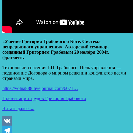
«
Учение Григория Грабового о Боге. Система
непрерывного управления»
.
Авторский семинар,
созданный Григорием Грабовым 20 ноября 2004г.
фрагмент.
Технологии спасения Г.П. Грабового. Цель управления —
подписание Договора о мирном решении конфликтов всеми
странами мира.
https://volna888.livejournal.com/6071…
Презентации трудов Григория Грабового
Читать далее
→
VK