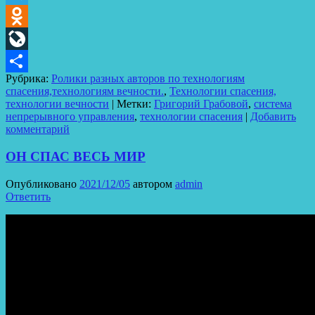
Telegram
Odnoklassniki
LiveJournal
Рубрика:
Ролики разных авторов по технологиям
Отправить
спасения,технологиям вечности.
,
Технологии спасения,
технологии вечности
|
Метки:
Григорий Грабовой
,
система
непрерывного управления
,
технологии спасения
|
Добавить
комментарий
ОН СПАС ВЕСЬ МИР
Опубликовано
2021/12/05
автором
admin
Ответить