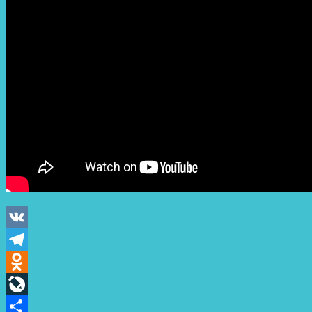
VK
Telegram
Odnoklassniki
LiveJournal