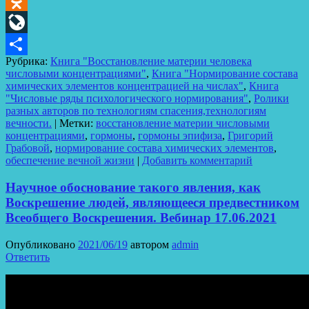
Odnoklassniki
LiveJournal
Рубрика:
Книга "Восстановление материи человека
Отправить
числовыми концентрациями"
,
Книга "Нормирование состава
химических элементов концентрацией на числах"
,
Книга
"Числовые ряды психологического нормирования"
,
Ролики
разных авторов по технологиям спасения,технологиям
вечности.
|
Метки:
восстановление материи числовыми
концентрациями
,
гормоны
,
гормоны эпифиза
,
Григорий
Грабовой
,
нормирование состава химических элементов
,
обеспечение вечной жизни
|
Добавить комментарий
Научное обоснование такого явления, как
Воскрешение людей, являющееся предвестником
Всеобщего Воскрешения. Вебинар 17.06.2021
Опубликовано
2021/06/19
автором
admin
Ответить