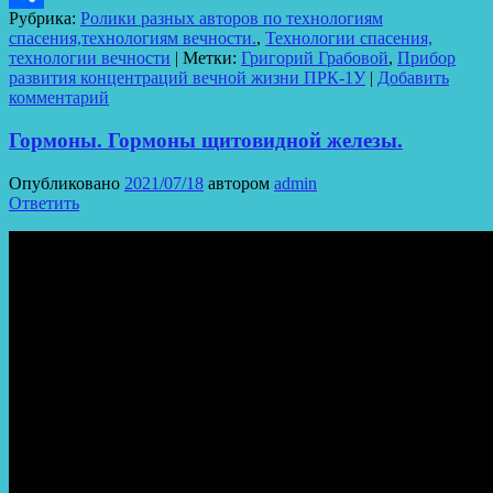
Рубрика:
Ролики разных авторов по технологиям
Отправить
спасения,технологиям вечности.
,
Технологии спасения,
технологии вечности
|
Метки:
Григорий Грабовой
,
Прибор
развития концентраций вечной жизни ПРК-1У
|
Добавить
комментарий
Гормоны. Гормоны щитовидной железы.
Опубликовано
2021/07/18
автором
admin
Ответить