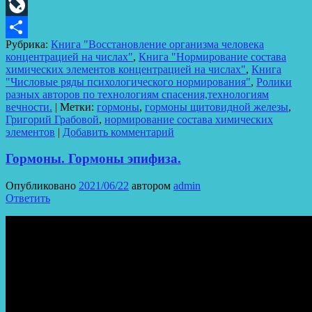
Odnoklassniki
LiveJournal
Рубрика:
Книга "Восстановление организма человека
Отправить
концентрацией на числах"
,
Книга "Нормирование состава
химических элементов концентрацией на числах"
,
Книга
"Числовые ряды психологического нормирования"
,
Ролики
разных авторов по технологиям спасения,технологиям
вечности.
|
Метки:
гормоны
,
гормоны щитовидной железы
,
Григорий Грабовой
,
нормирование состава химических
элементов
|
Добавить комментарий
Гормоны. Гормоны эпифиза.
Опубликовано
2021/06/22
автором
admin
Ответить