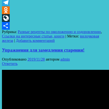
VK
Telegram
Odnoklassniki
LiveJournal
Рубрика:
Разные рецепты по омоложению и оздоровлению
,
Отправить
Ссылки на интересные статьи, книги
|
Метки:
вилочковая
железа
|
Добавить комментарий
Упражнения для замедления старения!
Опубликовано
2019/11/28
автором
admin
Ответить