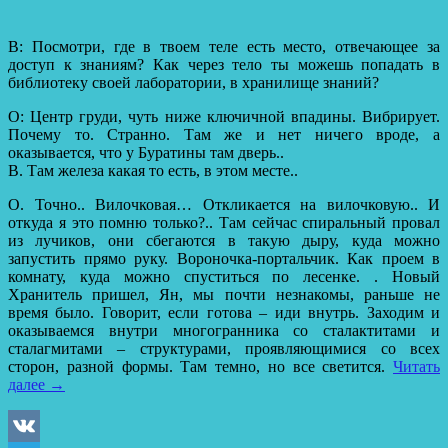
В: Посмотри, где в твоем теле есть место, отвечающее за
доступ к знаниям? Как через тело ты можешь попадать в
библиотеку своей лаборатории, в хранилище знаний?
О: Центр груди, чуть ниже ключичной впадины. Вибрирует.
Почему то. Странно. Там же и нет ничего вроде, а
оказывается, что у Буратины там дверь..
В. Там железа какая то есть, в этом месте..
О. Точно.. Вилочковая… Откликается на вилочковую.. И
откуда я это помню только?.. Там сейчас спиральный провал
из лучиков, они сбегаются в такую дыру, куда можно
запустить прямо руку. Вороночка-портальчик. Как проем в
комнату, куда можно спуститься по лесенке. . Новый
Хранитель пришел, Ян, мы почти незнакомы, раньше не
время было. Говорит, если готова – иди внутрь. Заходим и
оказываемся внутри многогранника со сталактитами и
сталагмитами – структурами, проявляющимися со всех
сторон, разной формы. Там темно, но все светится.
Читать
далее
→