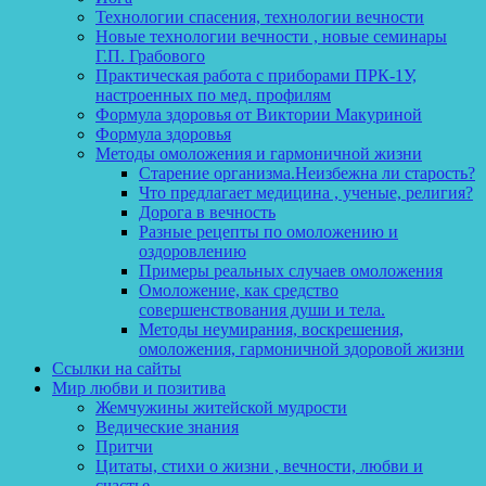
Технологии спасения, технологии вечности
Новые технологии вечности , новые семинары
Г.П. Грабового
Практическая работа с приборами ПРК-1У,
настроенных по мед. профилям
Формула здоровья от Виктории Макуриной
Формула здоровья
Методы омоложения и гармоничной жизни
Старение организма.Неизбежна ли старость?
Что предлагает медицина , ученые, религия?
Дорога в вечность
Разные рецепты по омоложению и
оздоровлению
Примеры реальных случаев омоложения
Омоложение, как средство
совершенствования души и тела.
Методы неумирания, воскрешения,
омоложения, гармоничной здоровой жизни
Ссылки на сайты
Мир любви и позитива
Жемчужины житейской мудрости
Ведические знания
Притчи
Цитаты, стихи о жизни , вечности, любви и
счастье