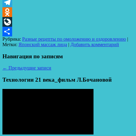
VK
Telegram
Odnoklassniki
LiveJournal
Рубрика:
Разные рецепты по омоложению и оздоровлению
|
Отправить
Метки:
Японский массаж лица
|
Добавить комментарий
Навигация по записям
←
Предыдущие записи
Технологии 21 века_фильм Л.Бочановой