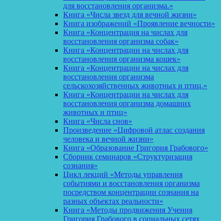
для восстановления организма.»
Книга «Числа звезд для вечной жизни»
Книга изображений «Проявление вечности»
Книга «Концентрация на числах для
восстановления организма собак»
Книга «Концентрации на числах для
восстановления организма кошек»
Книга «Концентрации на числах для
восстановления организма
сельскохозяйственных животных и птиц.»
Книга «Концентрации на числах для
восстановления организма домашних
животных и птиц»
Книга «Числа снов»
Произведение «Цифровой атлас создания
человека и вечной жизни»
Книга «Образование Григория Грабового»
Сборник семинаров «Структуризация
сознания»
Цикл лекций «Методы управления
событиями и восстановления организма
посредством концентрации сознания на
разных объектах реальности»
Книга «Методы продвижения Учения
Григория Грабового в социальных сетях