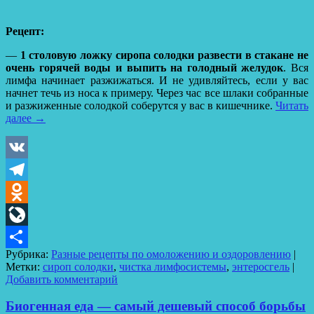
Рецепт:
—
1 столовую ложку сиропа
солодки развести в стакане
не
очень горячей воды и выпить на голодный желудок
. Вся
лимфа начинает разжижаться. И не удивляйтесь, если у вас
начнет течь из носа к примеру. Через час все шлаки собранные
и разжиженные солодкой соберутся у вас в кишечнике.
Читать
далее
→
VK
Telegram
Odnoklassniki
LiveJournal
Рубрика:
Разные рецепты по омоложению и оздоровлению
|
Отправить
Метки:
сироп солодки
,
чистка лимфосистемы
,
энтеросгель
|
Добавить комментарий
Биогенная еда — самый дешевый способ борьбы