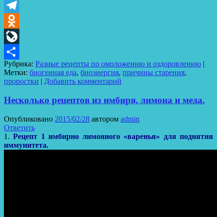
VK
Telegram
Odnoklassniki
LiveJournal
Рубрика:
Разные рецепты по омоложению и оздоровлению
|
Отправить
Метки:
биогенная еда
,
биоэнергия
,
причины старения
,
проростки
|
Добавить комментарий
Несколько рецептов из имбиря, лимона и меда.
Опубликовано
2015/02/28
автором
admin
Ответить
1.
Рецепт 1 и
мб
ирно лимонного «варенья» для поднятия
иммунитета
.