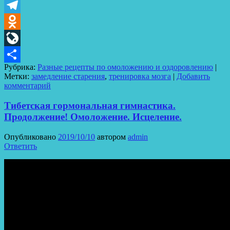
VK
Telegram
Odnoklassniki
LiveJournal
Рубрика:
Разные рецепты по омоложению и оздоровлению
|
Отправить
Метки:
замедление старения
,
тренировка мозга
|
Добавить
комментарий
Тибетская гормональная гимнастика.
Продолжение! Омоложение. Исцеление.
Опубликовано
2019/10/10
автором
admin
Ответить