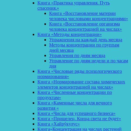
Книга «Практика управления. Путь
спасения.»
Книга «Восстановление материи
человека числовыми концентрациями»
Книга «Восстановление организма
человека концентрацией на числах»
Книга «Методы концентрации»
Упражнения на каждый день месяца
Методы концентрации по группам
дней месяца
Управления по дням месяца
Управление по дням недели и по часам
дня
Книга «Числовые ряды психологического
нормирования»
Книга «Нормирование состава химических
элементов концентрацией на числах»
Книга «Численные концентрации по
продуктам»
Книга «Каменные числа для вечного
развития «
Книга «Числа для успешного бизнеса»
Книга «Пришелец. Конца света не будет»
Книга «Хайрýкулус»
Книга»Концентрация на числах растений