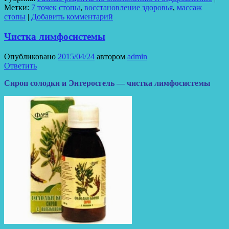
Отправить
Метки:
7 точек стопы
,
восстановление здоровья
,
массаж
стопы
|
Добавить комментарий
Чистка лимфосистемы
Опубликовано
2015/04/24
автором
admin
Ответить
Сироп солодки и Энтеросгель — чистка лимфосистемы