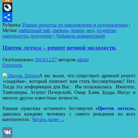
Odnoklassniki
LiveJournal
Рубрика:
Разные рецепты по омоложению и оздоровлению
|
Отправить
Метки:
имбирный чай
,
имбирь
,
лимон
,
мед
,
поднятие
иммунитета
,
похудение
|
Добавить комментарий
Цветок лотоса – рецепт вечной молодости.
Опубликовано
2014/12/27
автором
admin
Ответить
А вы знали, что существует древний рецепт
«снадобья», который поможет вам стать бессмертными? Нет.
Тогда эта информация для Вас. Им пользовались Имхотеп,
Тамплиеры, Агапит Печерский, Омар Хаям, Будда, Иисус и
многие другие известные личности.
Раньше практика истинного бессмертия
«
Цветок лотоса
»,
давалась каждому человеку с самого рождения на всех
континентах.
Читать далее
→