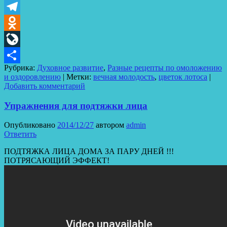
VK
Telegram
Odnoklassniki
LiveJournal
Рубрика:
Духовное развитие
,
Разные рецепты по омоложению
Отправить
и оздоровлению
|
Метки:
вечная молодость
,
цветок лотоса
|
Добавить комментарий
Упражнения для подтяжки лица
Опубликовано
2014/12/27
автором
admin
Ответить
ПОДТЯЖКА ЛИЦА ДОМА ЗА ПАРУ ДНЕЙ !!!
ПОТРЯСАЮЩИЙ ЭФФЕКТ!