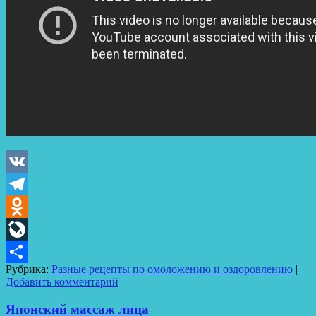
VK
Telegram
Odnoklassniki
LiveJournal
Рубрика:
Разные рецепты по омоложению и оздоровлению
|
Отправить
Добавить комментарий
Японский массаж лица