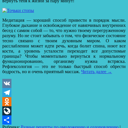
вернуть тебя к жизни за пару минут!
Медитация — хороший способ привести в порядок мысли.
Глубокое дыхание и освобождение от навязчивых внутренних
бесед с самим собой — то, что нужно твоему перегруженному
разуму. Но не стоит забывать о том, что физическое состояние
тесно связано с твоим духовным миром. О каком
расслаблении может идти речь, когда болит спина, ноют все
кости, а уровень усталости переходит все допустимые
границы? Чтобы моментально вернуться к нормальному
функционированию, организму нужна встряска.
Рефлексология — это не только быстрый способ обрести
бодрость, но и очень приятный массаж.
Читать далее
→
VK
Telegram
Odnoklassniki
LiveJournal
Рубрика:
Разные рецепты по омоложению и оздоровлению
|