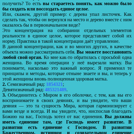
получить? То есть
вы стараетесь понять, как можно было
бы создать или воссоздать единое целое
.
Или, скажем, другой пример: с дерева упал листочек. Как
сделать так, чтобы он вернулся на место и дерево вместе с ним
оказалось бы в первоначальном виде?
Это концентрация на собирании отдельных элементов
реальности в единое целое, которое представляет собой их
норму. Практика в такой концентрации даёт управление.
В данной концентрации, как и во многих других, в качестве
объекта можно рассматривать себя.
Вы можете восстановить
любой свой орган.
Ко мне как-то обратилась с просьбой одна
женщина. Во время операции у неё вырезали матку. Вы
понимаете, насколько это важный вопрос. Я применил те
принципы и методы, которые отныне знаете и вы, и теперь у
этой женщины вновь полноценная здоровая матка.
2.
Семизначный ряд:
1854321
;
Девятизначный ряд:
485321489
.
3.
Объединитесь с Миром в его оболочке, с тем, как вы его
воспринимаете в своих деяниях, и вы увидите, что ваши
деяния — это та сущность Мира, которая гармонизирует с
вами везде и всегда. И вы увидите, что, ниспослав благодать
Божию на вас, Господь хотел от вас единения.
Вы должны
иметь единение там, где Господь имеет развитие. В
развитии есть единение с Господом. В развитии
Божественном, истинном и созидательном единение