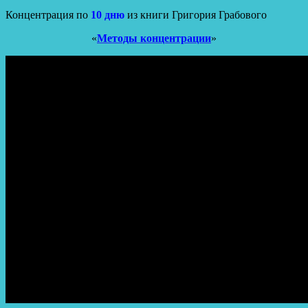
Концентрация по
10 дню
из книги Григория Грабового
«
Методы концентрации
»