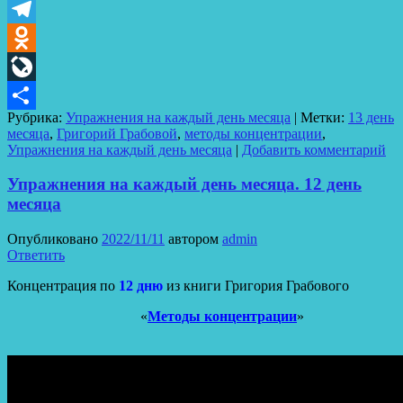
VK
Telegram
Odnoklassniki
LiveJournal
Рубрика:
Упражнения на каждый день месяца
|
Метки:
13 день
Отправить
месяца
,
Григорий Грабовой
,
методы концентрации
,
Упражнения на каждый день месяца
|
Добавить комментарий
Упражнения на каждый день месяца. 12 день
месяца
Опубликовано
2022/11/11
автором
admin
Ответить
Концентрация по
12 дню
из книги Григория Грабового
«
Методы концентрации
»