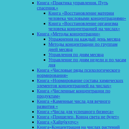
Книга «Практика управления. Путь
спасения.»
Книга «Восстановление материи
человека числовыми концентрациями»
Книга «Восстановление организма
человека концентрацией на числах»
Книга «Методы концентрации»
Упражнения на каждый день месяца
Методы концентрации по группам
дней месяца
Управления по дням месяца
Управление по дням недели и по часам
дня
Книга «Числовые ряды психологического
нормирования»
Книга «Нормирование состава химических
элементов концентрацией на числах»
Книга «Численные концентрации по
продуктам»
Книга «Каменные числа для вечного
развития «
Книга «Числа для успешного бизнеса»
Книга «Пришелец. Конца света не будет»
Книга «Хайрýкулус»
Книга»Концентрация на числах растений