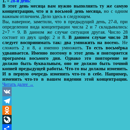
1.
«
28-й день
:
В этот день месяца вам нужно выполнять ту же самую
концентрацию, что и в восьмой день месяца,
но с одним
важным отличием. Дело здесь в следующем.
Вы, наверное, заметили, что в предыдущий день, 27-й, при
определении вида концентрации числа 2 и 7 складывались:
2+7 = 9. В данном же случае ситуация другая. Число 28
состоит из двух цифр: 2 и 8.
В данном случае число 28
следует воспринимать так: два умножить на восем
ь. Не
сложить 2 и 8, а именно умножить.
То есть восьмёрка
удваивается. Именно поэтому в этот день и повторяется
программа восьмого дня. Однако это повторение не
должно быть буквальным, оно не должно быть точной
копией предыдущей работы. Что-то вы должны изменить.
И в первую очередь изменить что-то в себе. Например,
изменить что-то в вашем видении этой концентрации.
Читать далее
→
VK
Telegram
Odnoklassniki
LiveJournal