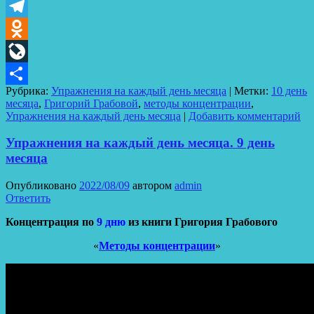
VK
Telegram
Odnoklassniki
LiveJournal
Рубрика:
Упражнения на каждый день месяца
|
Метки:
10 день
Отправить
месяца
,
Григорий Грабовой
,
методы концентрации
,
Упражнения на каждый день месяца
|
Добавить комментарий
Упражнения на каждый день месяца. 9 день
месяца
Опубликовано
2022/08/09
автором
admin
Ответить
Концентрация по
9 дню
из книги Григория Грабового
«
Методы концентрации
»