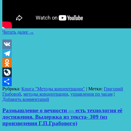
Читать далее
→
VK
Telegram
Odnoklassniki
LiveJournal
Рубрика:
Книга "Методы концентрации"
|
Метки:
Григорий
Отправить
Грабовой
,
методы концентрации
,
управления по часам
|
Добавить комментарий
Размышление о вечности — есть технология её
достижения. Выдержка из текста- 309 (из
произведения Г.П.Грабового)