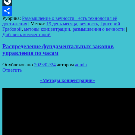
Odnoklassniki
LiveJournal
Рубрика:
Размышление о вечности - есть технология её
Отправить
достижения
|
Метки:
19 день месяца
,
вечность
,
Григорий
Грабовой
,
методы концентрации
,
размышления о вечности
|
Добавить комментарий
Распределение фундаментальных законов
управления по часам
Опубликовано
2023/02/24
автором
admin
Ответить
«Методы концентрации»