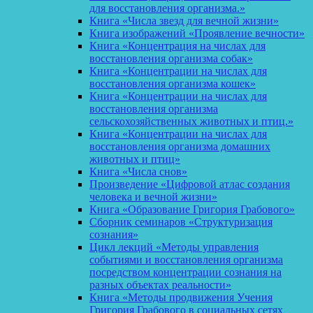
для восстановления организма.»
Книга «Числа звезд для вечной жизни»
Книга изображений «Проявление вечности»
Книга «Концентрация на числах для
восстановления организма собак»
Книга «Концентрации на числах для
восстановления организма кошек»
Книга «Концентрации на числах для
восстановления организма
сельскохозяйственных животных и птиц.»
Книга «Концентрации на числах для
восстановления организма домашних
животных и птиц»
Книга «Числа снов»
Произведение «Цифровой атлас создания
человека и вечной жизни»
Книга «Образование Григория Грабового»
Сборник семинаров «Структуризация
сознания»
Цикл лекций «Методы управления
событиями и восстановления организма
посредством концентрации сознания на
разных объектах реальности»
Книга «Методы продвижения Учения
Григория Грабового в социальных сетях