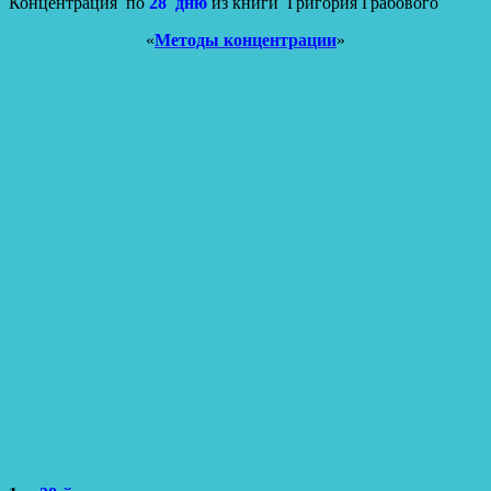
Концентрация по
28 дню
из книги Григория Грабового
«
Методы концентрации
»