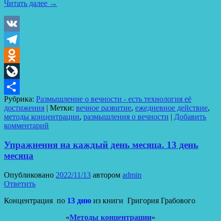
Читать далее
→
VK
Telegram
Odnoklassniki
LiveJournal
Рубрика:
Размышление о вечности - есть технология её
Отправить
достижения
|
Метки:
вечное развитие
,
ежедневное действие
,
методы концентрации
,
размышления о вечности
|
Добавить
комментарий
Упражнения на каждый день месяца. 13 день
месяца
Опубликовано
2022/11/13
автором
admin
Ответить
Концентрация по
13 дню
из книги Григория Грабового
«
Методы концентрации
»