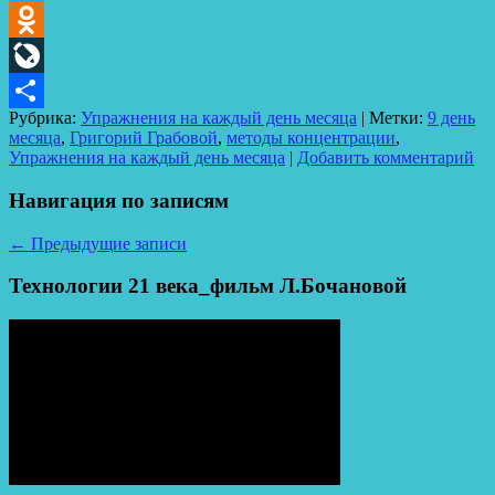
Telegram
Odnoklassniki
LiveJournal
Рубрика:
Упражнения на каждый день месяца
|
Метки:
9 день
Отправить
месяца
,
Григорий Грабовой
,
методы концентрации
,
Упражнения на каждый день месяца
|
Добавить комментарий
Навигация по записям
←
Предыдущие записи
Технологии 21 века_фильм Л.Бочановой