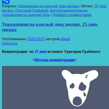
Рубрика:
Упражнения на каждый день месяца
|
Метки:
26 день
Отправить
месяца
,
Григорий Грабовой
,
методы концентрации
,
упражнения на каждый день
|
Добавить комментарий
Упражнения на каждый день месяца. 25 день
месяца
Опубликовано
2022/10/25
автором
admin
Ответить
Концентрация по
25 дню
из книги Григория Грабового
«
Методы концентрации
»