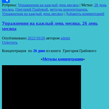
Рубрика:
Упражнения на каждый день месяца
|
Метки:
28 день
Отправить
месяца
,
Григорий Грабовой
,
методы концентрации
,
Упражнения на каждый день месяца
|
Добавить комментарий
Упражнения на каждый день месяца. 26 день
месяца
Опубликовано
2022/10/26
автором
admin
Ответить
Концентрация
по
26 дню
из книги Григория Грабового
«
Методы концентрации
»