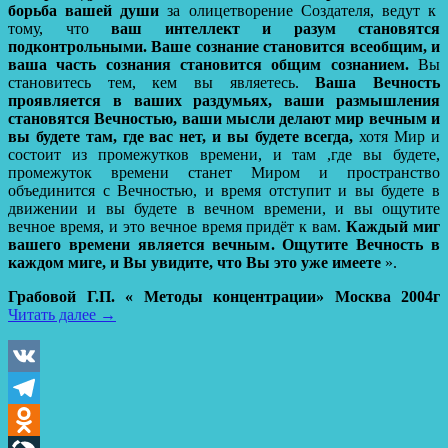
борьба вашей души
за олицетворение Создателя, ведут к
тому, что
ваш интеллект и разум становятся
подконтрольными.
Ваше сознание становится всеобщим, и
ваша часть сознания становится общим сознанием.
Вы
становитесь тем, кем вы являетесь.
Ваша Вечность
проявляется в ваших раздумьях, ваши размышления
становятся Вечностью, ваши мысли делают мир вечным и
вы будете там, где вас нет, и вы будете всегда,
хотя Мир и
состоит из промежутков времени, и там ,где вы будете,
промежуток времени станет Миром и пространство
объединится с Вечностью, и время отступит и вы будете в
движении и вы будете в вечном времени, и вы ощутите
вечное время, и это вечное время придёт к вам.
Каждый миг
вашего времени является вечным. Ощутите Вечность в
каждом миге, и Вы увидите, что Вы это уже имеете
».
Грабовой Г.П. « Методы концентрации» Москва 2004г
Читать далее
→
VK
Telegram