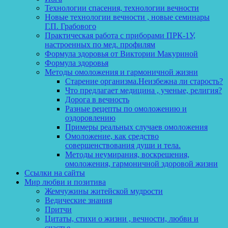
Технологии спасения, технологии вечности
Новые технологии вечности , новые семинары
Г.П. Грабового
Практическая работа с приборами ПРК-1У,
настроенных по мед. профилям
Формула здоровья от Виктории Макуриной
Формула здоровья
Методы омоложения и гармоничной жизни
Старение организма.Неизбежна ли старость?
Что предлагает медицина , ученые, религия?
Дорога в вечность
Разные рецепты по омоложению и
оздоровлению
Примеры реальных случаев омоложения
Омоложение, как средство
совершенствования души и тела.
Методы неумирания, воскрешения,
омоложения, гармоничной здоровой жизни
Ссылки на сайты
Мир любви и позитива
Жемчужины житейской мудрости
Ведические знания
Притчи
Цитаты, стихи о жизни , вечности, любви и
счастье