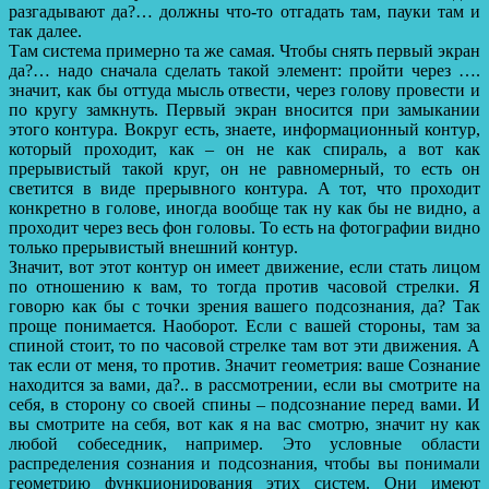
разгадывают да?… должны что-то отгадать там, пауки там и
так далее.
Там система примерно та же самая. Чтобы снять первый экран
да?… надо сначала сделать такой элемент: пройти через ….
значит, как бы оттуда мысль отвести, через голову провести и
по кругу замкнуть. Первый экран вносится при замыкании
этого контура. Вокруг есть, знаете, информационный контур,
который проходит, как – он не как спираль, а вот как
прерывистый такой круг, он не равномерный, то есть он
светится в виде прерывного контура. А тот, что проходит
конкретно в голове, иногда вообще так ну как бы не видно, а
проходит через весь фон головы. То есть на фотографии видно
только прерывистый внешний контур.
Значит, вот этот контур он имеет движение, если стать лицом
по отношению к вам, то тогда против часовой стрелки. Я
говорю как бы с точки зрения вашего подсознания, да? Так
проще понимается. Наоборот. Если с вашей стороны, там за
спиной стоит, то по часовой стрелке там вот эти движения. А
так если от меня, то против. Значит геометрия: ваше Сознание
находится за вами, да?.. в рассмотрении, если вы смотрите на
себя, в сторону со своей спины – подсознание перед вами. И
вы смотрите на себя, вот как я на вас смотрю, значит ну как
любой собеседник, например. Это условные области
распределения сознания и подсознания, чтобы вы понимали
геометрию функционирования этих систем. Они имеют