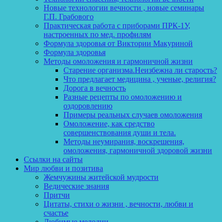
Новые технологии вечности , новые семинары
Г.П. Грабового
Практическая работа с приборами ПРК-1У,
настроенных по мед. профилям
Формула здоровья от Виктории Макуриной
Формула здоровья
Методы омоложения и гармоничной жизни
Старение организма.Неизбежна ли старость?
Что предлагает медицина , ученые, религия?
Дорога в вечность
Разные рецепты по омоложению и
оздоровлению
Примеры реальных случаев омоложения
Омоложение, как средство
совершенствования души и тела.
Методы неумирания, воскрешения,
омоложения, гармоничной здоровой жизни
Ссылки на сайты
Мир любви и позитива
Жемчужины житейской мудрости
Ведические знания
Притчи
Цитаты, стихи о жизни , вечности, любви и
счастье
Любимые мелодии