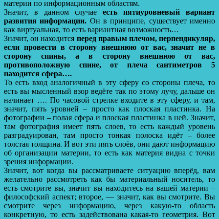
материи по информационным областям.
Значит, в данном случае
есть пятиуровневый вариант
развития информации.
Он в принципе, существует именно
как виртуальная, то есть вариантная возможность…
Значит, он находится
перед правым плечом, перпендикуляр,
если провести в сторону внешнюю от вас, значит не в
сторону спины, а в сторону внешнюю от вас,
противоположную спине, от плеча сантиметров 5
находится сфера….
То есть вход аналогичный в эту сферу со стороны плеча, то
есть вы мысленный взор ведёте так по этому лучу, дальше он
начинает …. По часовой стрелке входите в эту сферу, и там,
значит, пять уровней – просто как плоская пластинка. На
фотографии – полая сфера и плоская пластинка в ней. Значит,
там фотография имеет пять слоев, то есть каждый уровень
разградуирован, там просто тонкая полоска идёт – более
толстая толщина. И вот эти пять слоёв, они дают информацию
об организации материи, то есть как материя видна с точки
зрения информации.
Значит, вот когда вы рассматриваете ситуацию вперёд, вам
желательно рассмотреть как бы материальный носитель, то
есть смотрите вы, значит вы находитесь на вашей материи –
философский аспект; второе, — значит, как вы смотрите. Вы
смотрите через информацию, через какую-то область
конкретную, то есть задействована какая-то геометрия. Вот