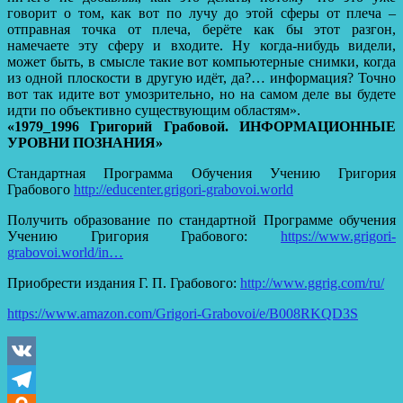
говорит о том, как вот по лучу до этой сферы от плеча –
отправная точка от плеча, берёте как бы этот разгон,
намечаете эту сферу и входите. Ну когда-нибудь видели,
может быть, в смысле такие вот компьютерные снимки, когда
из одной плоскости в другую идёт, да?… информация? Точно
вот так идите вот умозрительно, но на самом деле вы будете
идти по объективно существующим областям».
«1979_1996 Григорий Грабовой. ИНФОРМАЦИОННЫЕ
УРОВНИ ПОЗНАНИЯ»
Стандартная Программа Обучения Учению Григория
Грабового
http://educenter.grigori-grabovoi.world
Получить образование по стандартной Программе обучения
Учению Григория Грабового:
https://www.grigori-
grabovoi.world/in…
Приобрести издания Г. П. Грабового:
http://www.ggrig.com/ru/
https://www.amazon.com/Grigori-Grabovoi/e/B008RKQD3S
VK