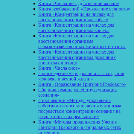
Книга «Числа звезд для вечной жизни»
Книга изображений «Проявление вечности»
Книга «Концентрация на числах для
восстановления организма собак»
Книга «Концентрации на числах для
восстановления организма кошек»
Книга «Концентрации на числах для
восстановления организма
сельскохозяйственных животных и птиц.»
Книга «Концентрации на числах для
восстановления организма домашних
животных и птиц»
Книга «Числа снов»
Произведение «Цифровой атлас создания
человека и вечной жизни»
Книга «Образование Григория Грабового»
Сборник семинаров «Структуризация
сознания»
Цикл лекций «Методы управления
событиями и восстановления организма
посредством концентрации сознания на
разных объектах реальности»
Книга «Методы продвижения Учения
Григория Грабового в социальных сетях
интернет»