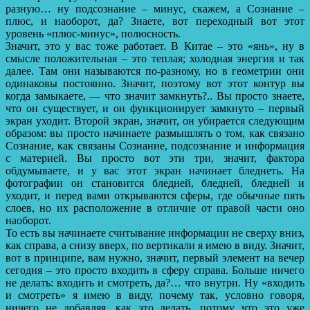
разную… ну подсознание – минус, скажем, а Сознание –
плюс, и наоборот, да? Знаете, вот переходный вот этот
уровень «плюс-минус», полюсность.
Значит, это у вас тоже работает. В Китае – это «янь», ну в
смысле положительная – это теплая; холодная энергия и так
далее. Там они называются по-разному, но в геометрии они
одинаковы постоянно. Значит, поэтому вот этот контур вы
когда замыкаете, — что значит замкнуть?.. Вы просто знаете,
что он существует, и он функционирует замкнуто – первый
экран уходит. Второй экран, значит, он убирается следующим
образом: вы просто начинаете размышлять о том, как связано
Сознание, как связаны Сознание, подсознание и информация
с материей. Вы просто вот эти три, значит, фактора
обдумываете, и у вас этот экран начинает бледнеть. На
фотографии он становится бледней, бледней, бледней и
уходит, и перед вами открываются сферы, где обычные пять
слоев, но их расположение в отличие от правой части оно
наоборот.
То есть вы начинаете считывание информации не сверху вниз,
как справа, а снизу вверх, по вертикали я имею в виду. Значит,
вот в принципе, вам нужно, значит, первый элемент на вечер
сегодня – это просто входить в сферу справа. Больше ничего
не делать: входить и смотреть, да?… что внутри. Ну «входить
и смотреть» я имею в виду, почему так, условно говоря,
ничего не добавляя, как это делать, потому что это уже