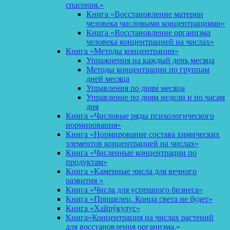
спасения.»
Книга «Восстановление материи
человека числовыми концентрациями»
Книга «Восстановление организма
человека концентрацией на числах»
Книга «Методы концентрации»
Упражнения на каждый день месяца
Методы концентрации по группам
дней месяца
Управления по дням месяца
Управление по дням недели и по часам
дня
Книга «Числовые ряды психологического
нормирования»
Книга «Нормирование состава химических
элементов концентрацией на числах»
Книга «Численные концентрации по
продуктам»
Книга «Каменные числа для вечного
развития «
Книга «Числа для успешного бизнеса»
Книга «Пришелец. Конца света не будет»
Книга «Хайрýкулус»
Книга»Концентрация на числах растений
для восстановления организма.»