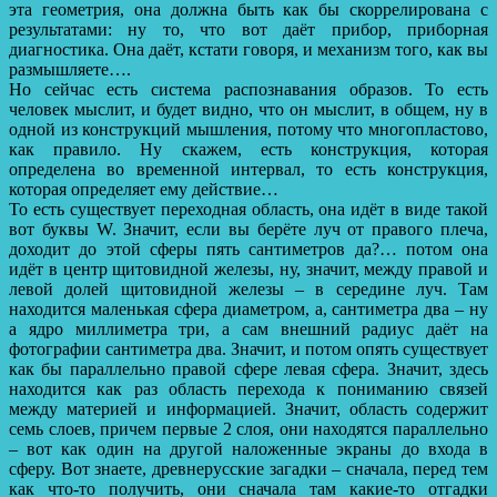
эта геометрия, она должна быть как бы скоррелирована с
результатами: ну то, что вот даёт прибор, приборная
диагностика. Она даёт, кстати говоря, и механизм того, как вы
размышляете….
Но сейчас есть система распознавания образов. То есть
человек мыслит, и будет видно, что он мыслит, в общем, ну в
одной из конструкций мышления, потому что многопластово,
как правило. Ну скажем, есть конструкция, которая
определена во временной интервал, то есть конструкция,
которая определяет ему действие…
То есть существует переходная область, она идёт в виде такой
вот буквы W. Значит, если вы берёте луч от правого плеча,
доходит до этой сферы пять сантиметров да?… потом она
идёт в центр щитовидной железы, ну, значит, между правой и
левой долей щитовидной железы – в середине луч. Там
находится маленькая сфера диаметром, а, сантиметра два – ну
а ядро миллиметра три, а сам внешний радиус даёт на
фотографии сантиметра два. Значит, и потом опять существует
как бы параллельно правой сфере левая сфера. Значит, здесь
находится как раз область перехода к пониманию связей
между материей и информацией. Значит, область содержит
семь слоев, причем первые 2 слоя, они находятся параллельно
– вот как один на другой наложенные экраны до входа в
сферу. Вот знаете, древнерусские загадки – сначала, перед тем
как что-то получить, они сначала там какие-то отгадки