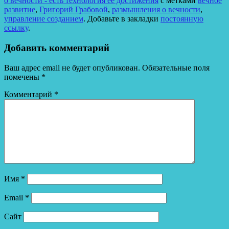
о вечности - есть технология её достижения
с метками
вечное
развитие
,
Григорий Грабовой
,
размышления о вечности
,
управление созданием
. Добавьте в закладки
постоянную
ссылку
.
Добавить комментарий
Ваш адрес email не будет опубликован.
Обязательные поля
помечены
*
Комментарий
*
Имя
*
Email
*
Сайт