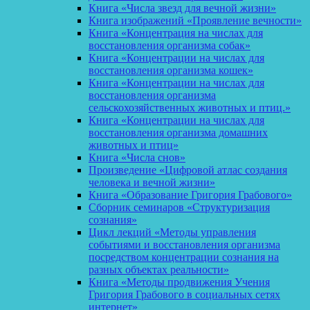
Книга «Числа звезд для вечной жизни»
Книга изображений «Проявление вечности»
Книга «Концентрация на числах для
восстановления организма собак»
Книга «Концентрации на числах для
восстановления организма кошек»
Книга «Концентрации на числах для
восстановления организма
сельскохозяйственных животных и птиц.»
Книга «Концентрации на числах для
восстановления организма домашних
животных и птиц»
Книга «Числа снов»
Произведение «Цифровой атлас создания
человека и вечной жизни»
Книга «Образование Григория Грабового»
Сборник семинаров «Структуризация
сознания»
Цикл лекций «Методы управления
событиями и восстановления организма
посредством концентрации сознания на
разных объектах реальности»
Книга «Методы продвижения Учения
Григория Грабового в социальных сетях
интернет»