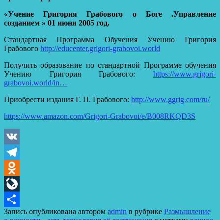
«Учение Григория Грабового о Боге .Управление
созданием » 01 июня 2005 год.
Стандартная Программа Обучения Учению Григория
Грабового
http://educenter.grigori-grabovoi.world
Получить образование по стандартной Программе обучения
Учению Григория Грабового:
https://www.grigori-
grabovoi.world/in…
Приобрести издания Г. П. Грабового:
http://www.ggrig.com/ru/
https://www.amazon.com/Grigori-Grabovoi/e/B008RKQD3S
VK
Telegram
Odnoklassniki
LiveJournal
Запись опубликована автором
admin
в рубрике
Размышление
Отправить