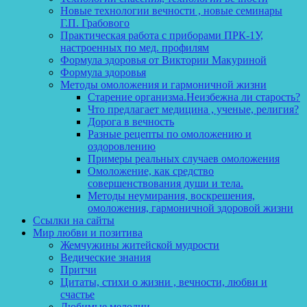
Новые технологии вечности , новые семинары
Г.П. Грабового
Практическая работа с приборами ПРК-1У,
настроенных по мед. профилям
Формула здоровья от Виктории Макуриной
Формула здоровья
Методы омоложения и гармоничной жизни
Старение организма.Неизбежна ли старость?
Что предлагает медицина , ученые, религия?
Дорога в вечность
Разные рецепты по омоложению и
оздоровлению
Примеры реальных случаев омоложения
Омоложение, как средство
совершенствования души и тела.
Методы неумирания, воскрешения,
омоложения, гармоничной здоровой жизни
Ссылки на сайты
Мир любви и позитива
Жемчужины житейской мудрости
Ведические знания
Притчи
Цитаты, стихи о жизни , вечности, любви и
счастье
Любимые мелодии