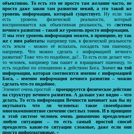
объективно. То есть это не просто там желание часто, не
просто даже закон там развития некий, а это такой же
уровень информации, который существует.
Ну если там
есть уровень физической реальности, который
воспринимается как объективная реальность, то с
истема
вечного развития – такой же уровень просто информации.
И
мы этот уровень информации можем, в принципе, ну так
же с ним работать:
например там, в физической реальности
есть земля – можно её вспахать, посадить там пшеницу,
например. Что можно сделать с информацией вечного
развития? Тоже что-то подобное, да?.. То есть если делает что-
то человек, например там пашет и взращивает пшеницу, то
есть подобие по отношению к действию Бога. Значит
на той
информации, которая соотносится именно с информацией
Бога, – именно информация вечного развития – можно
сделать что-то подобное.
Элемент очень простой –
проецируется физическое действие
на структуру вечного развития. А дальше уже видно – что
делать. То есть информация Вечности начинает как бы ну
окутывать что ли человека: такое своеобразное
многокомпонентное свечение светлых тонов. И в принципе
в этой системе человек очень динамично преодолевает
любую ситуацию – то есть самый простой способ
преодолеть какие-то ситуации сложные, даже если они
просто информативные.
»