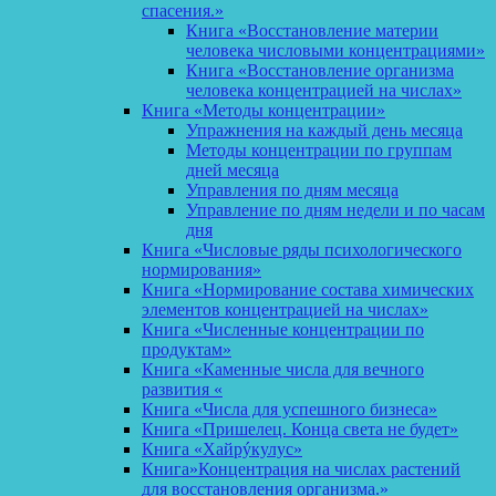
спасения.»
Книга «Восстановление материи
человека числовыми концентрациями»
Книга «Восстановление организма
человека концентрацией на числах»
Книга «Методы концентрации»
Упражнения на каждый день месяца
Методы концентрации по группам
дней месяца
Управления по дням месяца
Управление по дням недели и по часам
дня
Книга «Числовые ряды психологического
нормирования»
Книга «Нормирование состава химических
элементов концентрацией на числах»
Книга «Численные концентрации по
продуктам»
Книга «Каменные числа для вечного
развития «
Книга «Числа для успешного бизнеса»
Книга «Пришелец. Конца света не будет»
Книга «Хайрýкулус»
Книга»Концентрация на числах растений
для восстановления организма.»