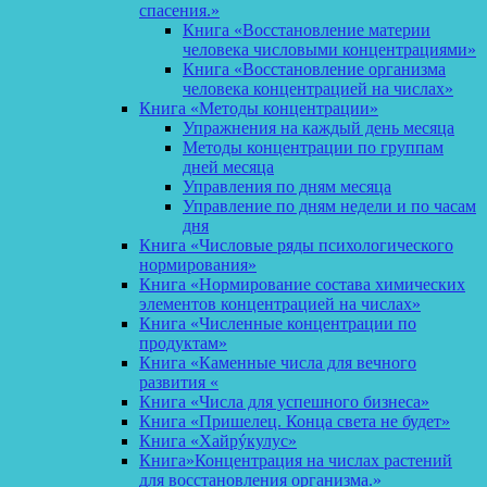
спасения.»
Книга «Восстановление материи
человека числовыми концентрациями»
Книга «Восстановление организма
человека концентрацией на числах»
Книга «Методы концентрации»
Упражнения на каждый день месяца
Методы концентрации по группам
дней месяца
Управления по дням месяца
Управление по дням недели и по часам
дня
Книга «Числовые ряды психологического
нормирования»
Книга «Нормирование состава химических
элементов концентрацией на числах»
Книга «Численные концентрации по
продуктам»
Книга «Каменные числа для вечного
развития «
Книга «Числа для успешного бизнеса»
Книга «Пришелец. Конца света не будет»
Книга «Хайрýкулус»
Книга»Концентрация на числах растений
для восстановления организма.»