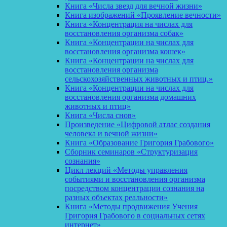
Книга «Числа звезд для вечной жизни»
Книга изображений «Проявление вечности»
Книга «Концентрация на числах для
восстановления организма собак»
Книга «Концентрации на числах для
восстановления организма кошек»
Книга «Концентрации на числах для
восстановления организма
сельскохозяйственных животных и птиц.»
Книга «Концентрации на числах для
восстановления организма домашних
животных и птиц»
Книга «Числа снов»
Произведение «Цифровой атлас создания
человека и вечной жизни»
Книга «Образование Григория Грабового»
Сборник семинаров «Структуризация
сознания»
Цикл лекций «Методы управления
событиями и восстановления организма
посредством концентрации сознания на
разных объектах реальности»
Книга «Методы продвижения Учения
Григория Грабового в социальных сетях
интернет»