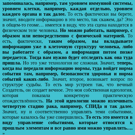
запоминалась, например, там уровнем иммунной системы,
уровнем клетки, например, каждая отдельно, уровнем
каждого органа и так далее.
То есть фактически вы берете,
значит, вводите информацию в это место, так скажем, да? Это
в общем-то геоме… имеется в виду, что эта сцена находится в
физическом теле человека.
Но можно работать, например, с
образом или непосредственно с физической материей.
То
есть, фактически,
таким образом, вы вкладываете
информацию уже в клеточную структуру человека, либо
вы работаете с образом, а информация потом позже
передается.
Тогда вам нужно будет отследить как она туда
пришла.
Но это уже технология не сложная. Значит,
теперь,
когда вы передали информацию нормы, туда войдет норма
события там, например, безопасности здоровья и норма
событий каких-либо
. Значит, второе, возникает вопрос по
структуре судьбы. То есть мир устроен так, что вечный
Создатель, он создает вечное. Это моя собственная идеология,
которая показала конкретную практическую
отождествлённость.
На этой идеологии можно излечивать
четвертую стадию рака, например, СПИДа и так далее.
Значит, ну и соответственно управлять теми событиями,
которые казалось бы уже совершились.
То есть это имеется в
виду управление событиями, которые относятся к
прошлым элементам и все равно ими можно управлять….
»