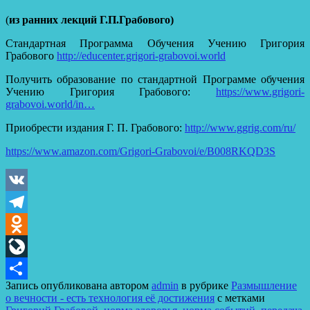
(
из ранних лекций Г.П.Грабового)
Стандартная Программа Обучения Учению Григория
Грабового
http://educenter.grigori-grabovoi.world
Получить образование по стандартной Программе обучения
Учению Григория Грабового:
https://www.grigori-
grabovoi.world/in…
Приобрести издания Г. П. Грабового:
http://www.ggrig.com/ru/
https://www.amazon.com/Grigori-Grabovoi/e/B008RKQD3S
VK
Telegram
Odnoklassniki
LiveJournal
Запись опубликована автором
admin
в рубрике
Размышление
Отправить
о вечности - есть технология её достижения
с метками