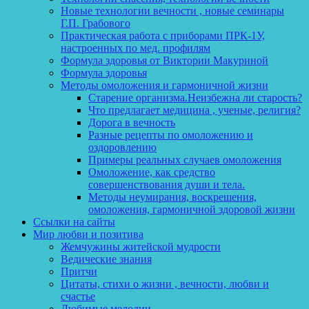
Новые технологии вечности , новые семинары
Г.П. Грабового
Практическая работа с приборами ПРК-1У,
настроенных по мед. профилям
Формула здоровья от Виктории Макуриной
Формула здоровья
Методы омоложения и гармоничной жизни
Старение организма.Неизбежна ли старость?
Что предлагает медицина , ученые, религия?
Дорога в вечность
Разные рецепты по омоложению и
оздоровлению
Примеры реальных случаев омоложения
Омоложение, как средство
совершенствования души и тела.
Методы неумирания, воскрешения,
омоложения, гармоничной здоровой жизни
Ссылки на сайты
Мир любви и позитива
Жемчужины житейской мудрости
Ведические знания
Притчи
Цитаты, стихи о жизни , вечности, любви и
счастье
Любимые мелодии