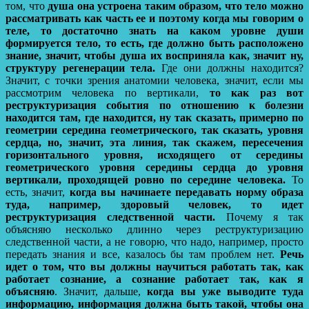
том, что
душа она устроена таким образом, что тело можно
рассматривать как часть ее и поэтому когда мы говорим о
теле, то достаточно знать на каком уровне души
формируется тело, то есть, где должно быть расположено
знание, значит, чтобы душа их восприняла как, значит ну,
структуру регенерации тела.
Где они должны находится?
Значит, с точки зрения анатомии человека, значит, если мы
рассмотрим человека по вертикали,
то как раз вот
реструктуризация события по отношению к болезни
находится там, где находится, ну так сказать, примерно по
геометрии середина геометрического, так сказать, уровня
сердца, но, значит, эта линия, так скажем, пересечения
горизонтального уровня, исходящего от середины
геометрического уровня середины сердца до уровня
вертикали, проходящей ровно по середине человека.
То
есть, значит,
когда вы начинаете передавать норму образа
туда, например, здоровый человек, то идет
реструктуризация следственной части.
Почему я так
объясняю несколько длинно через реструктуризацию
следственной части, а не говорю, что надо, например, просто
передать знания и все, казалось бы там проблем нет.
Речь
идет о том, что вы должны научиться работать так, как
работает сознание, а сознание работает так, как я
объясняю
. Значит, дальше,
когда вы уже выводите туда
информацию, информация должна быть такой, чтобы она