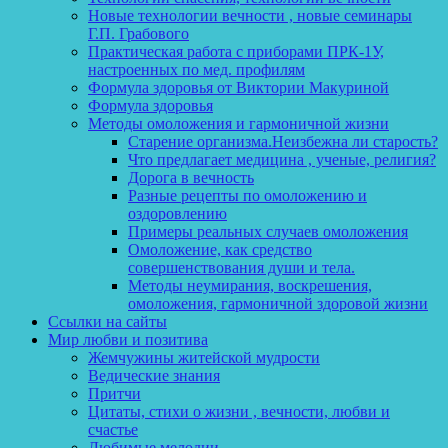
Новые технологии вечности , новые семинары
Г.П. Грабового
Практическая работа с приборами ПРК-1У,
настроенных по мед. профилям
Формула здоровья от Виктории Макуриной
Формула здоровья
Методы омоложения и гармоничной жизни
Старение организма.Неизбежна ли старость?
Что предлагает медицина , ученые, религия?
Дорога в вечность
Разные рецепты по омоложению и
оздоровлению
Примеры реальных случаев омоложения
Омоложение, как средство
совершенствования души и тела.
Методы неумирания, воскрешения,
омоложения, гармоничной здоровой жизни
Ссылки на сайты
Мир любви и позитива
Жемчужины житейской мудрости
Ведические знания
Притчи
Цитаты, стихи о жизни , вечности, любви и
счастье
Любимые мелодии