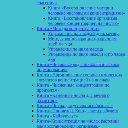
спасения.»
Книга «Восстановление материи
человека числовыми концентрациями»
Книга «Восстановление организма
человека концентрацией на числах»
Книга «Методы концентрации»
Упражнения на каждый день месяца
Методы концентрации по группам
дней месяца
Управления по дням месяца
Управление по дням недели и по часам
дня
Книга «Числовые ряды психологического
нормирования»
Книга «Нормирование состава химических
элементов концентрацией на числах»
Книга «Численные концентрации по
продуктам»
Книга «Каменные числа для вечного
развития «
Книга «Числа для успешного бизнеса»
Книга «Пришелец. Конца света не будет»
Книга «Хайрýкулус»
Книга»Концентрация на числах растений
для восстановления организма.»