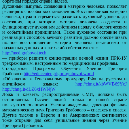
обратном порядке справа налево.
Духовный импульс, создающий материю человека, позволяет
расширять способы восстановления. Восстанавливая материю
человека, нужно стремиться развивать духовный уровень до
состояния, при котором материя человека создается и
функционирует духовным действием наряду с биологическим
и событийным принципами. Такое духовное состояние при
реализации способов вечного развития должно обеспечивать
полное восстановление материи человека независимо от
начальных данных и каких-либо обстоятельств».
http://med.grabovoi.tech
— приборы развития концентрации вечной жизни ПРК-1У
трёхрежимным, настроенным по медицинским профилям.
Стандартная Программа Обучения Учению Григория
Грабового
http://educenter.grigori-grabovoi.world
«Обращение к Генеральному прокурору РФ» на русском и
английском языках:
http://chng.it/kbWVB69YcJ
http://chng.it/dLZ6xHWNjW
Ложь и клевета, распространяемые СМИ, должны быть
остановлены. Тысячи людей только в нашей стране
пользуются знаниями Учения академика, доктора физико-
математических наук Григория Грабового – спасаясь и спасая.
Другие тысячи в Европе и на Американских континентах
тоже открыли для себя уникальные знания через Учение
Григория Грабового.