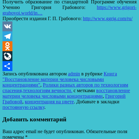
Получить образование по стандартной Программе обучения
Учению Григория Грабового:
https://www.grigori-
grabovoi.world/in…
Приобрести издания Г. П. Грабового:
http://www.ggrig.com/ru/
VK
Telegram
Odnoklassniki
LiveJournal
Запись опубликована автором
admin
в рубрике
Книга
Отправить
"Восстановление материи человека числовыми
концентрациями"
,
Ролики разных авторов по технологиям
спасения,технологиям вечности.
с метками
восстановление
материи человека числовыми концентрациями
,
Григорий
Грабовой
,
концентрация на цвете
. Добавьте в закладки
постоянную ссылку
.
Добавить комментарий
Ваш адрес email не будет опубликован.
Обязательные поля
помечены
*