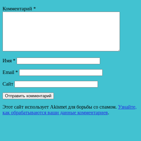
Комментарий
*
Имя
*
Email
*
Сайт
Этот сайт использует Akismet для борьбы со спамом.
Узнайте,
как обрабатываются ваши данные комментариев
.