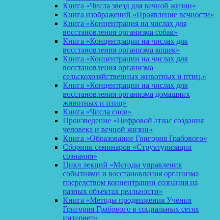
Книга «Числа звезд для вечной жизни»
Книга изображений «Проявление вечности»
Книга «Концентрация на числах для
восстановления организма собак»
Книга «Концентрации на числах для
восстановления организма кошек»
Книга «Концентрации на числах для
восстановления организма
сельскохозяйственных животных и птиц.»
Книга «Концентрации на числах для
восстановления организма домашних
животных и птиц»
Книга «Числа снов»
Произведение «Цифровой атлас создания
человека и вечной жизни»
Книга «Образование Григория Грабового»
Сборник семинаров «Структуризация
сознания»
Цикл лекций «Методы управления
событиями и восстановления организма
посредством концентрации сознания на
разных объектах реальности»
Книга «Методы продвижения Учения
Григория Грабового в социальных сетях
интернет»