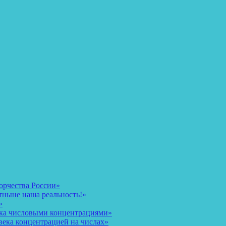
орчества России»
тныне наша реальность!»
»
ека числовыми концентрациями»
века концентрацией на числах»