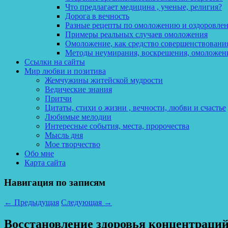
Что предлагает медицина , ученые, религия?
Дорога в вечность
Разные рецепты по омоложению и оздоровле
Примеры реальных случаев омоложения
Омоложение, как средство совершенствования
Методы неумирания, воскрешения, омоложен
Ссылки на сайты
Мир любви и позитива
Жемчужины житейской мудрости
Ведические знания
Притчи
Цитаты, стихи о жизни , вечности, любви и счастье
Любимые мелодии
Интересные события, места, пророчества
Мысль дня
Мое творчество
Обо мне
Карта сайта
Навигация по записям
←
Предыдущая
Следующая
→
Восстановление здоровья концентраций