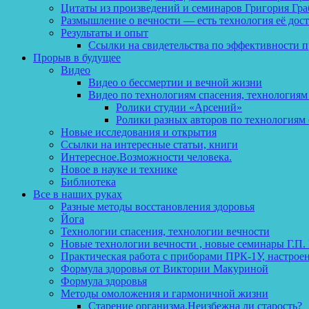
Цитаты из произведений и семинаров Григория Гра
Размышление о вечности — есть технология её дос
Результаты и опыт
Ссылки на свидетельства по эффективности 
Прорыв в будущее
Видео
Видео о бессмертии и вечной жизни
Видео по технологиям спасения, технологиям
Ролики студии «Арсений»
Ролики разных авторов по технологиям 
Новые исследования и открытия
Ссылки на интересные статьи, книги
Интересное.Возможности человека.
Новое в науке и технике
Библиотека
Все в наших руках
Разные методы восстановления здоровья
Йога
Технологии спасения, технологии вечности
Новые технологии вечности , новые семинары Г.П.
Практическая работа с приборами ПРК-1У, настрое
Формула здоровья от Виктории Макуриной
Формула здоровья
Методы омоложения и гармоничной жизни
Старение организма.Неизбежна ли старость?