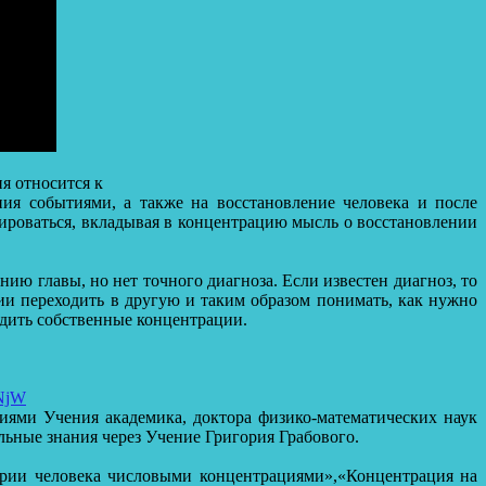
я относится к
я событиями, а также на восстановление человека и после
ироваться, вкладывая в концентрацию мысль о восстановлении
анию главы, но нет точного диагноза. Если известен диагноз, то
ии переходить в другую и таким образом понимать, как нужно
одить собственные концентрации.
WNjW
иями Учения академика, доктора физико-математических наук
льные знания через Учение Григория Грабового.
терии человека числовыми концентрациями»,«Концентрация на