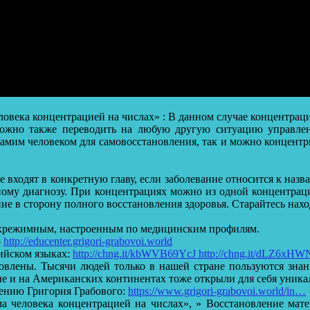
ловека концентрацией на числах» : В данном случае концентраци
ожно также переводить на любую другую ситуацию управлени
самим человеком для самовосстановления, так и можно концентр
е входят в конкретную главу, если заболевание относится к назв
ному диагнозу. При концентрациях можно из одной концентрац
ие в сторону полного восстановления здоровья. Старайтесь нах
хрежимным, настроенным по медицинским профилям.
о
http://educenter.grigori-grabovoi.world
ийском языках:
http://chng.it/kbWVB69YcJ http://chng.it/dLZ6xH
влены. Тысячи людей только в нашей стране пользуются знан
опе и на Американских континентах тоже открыли для себя уника
ению Григория Грабового:
https://www.grigori-grabovoi.world/in…
ма человека концентрацией на числах», » Восстановление ма