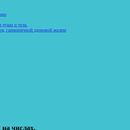
нию
 души и тела.
ия, гармоничной здоровой жизни
 на числах.