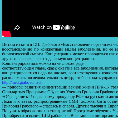
Цитата из книги Г.П. Грабового «Восстановление организма че
восстановлению по конкретным видам заболевания, но её м
биологической смерти. Концентрация может проводиться как 
другого человека через задаваемую концентрацию.
Концентрироваться можно на числовом ряде,
соответствующем главе, сразу, охватив все заболевания, которы
концентрироваться надо на числах, соответствующих конкрет
расположить последовательность цифр, чтобы создать управлен
http://med.grabovoi.tech
— приборы развития концентрации вечной жизни ПРК-1У трё
Стандартная Программа Обучения Учению Григория Грабовог
«Обращение к Генеральному прокурору РФ» на русском и англ
Ложь и клевета, распространяемые СМИ, должны быть остано
Григория Грабового – спасаясь и спасая. Другие тысячи в Евр
Получить образование по стандартной Программе обучения Уч
Приобрести издания Г.П.Грабового:»Восстановление организ