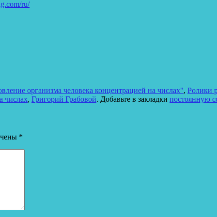
ig.com/ru/
вление организма человека концентрацией на числах"
,
Ролики р
а числах
,
Григорий Грабовой
. Добавьте в закладки
постоянную с
ечены
*