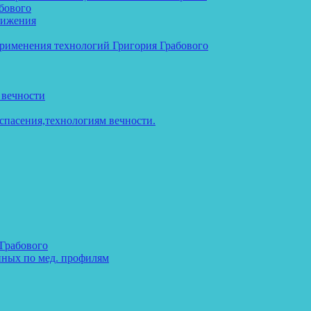
бового
тижения
применения технологий Григория Грабового
 вечности
спасения,технологиям вечности.
 Грабового
нных по мед. профилям