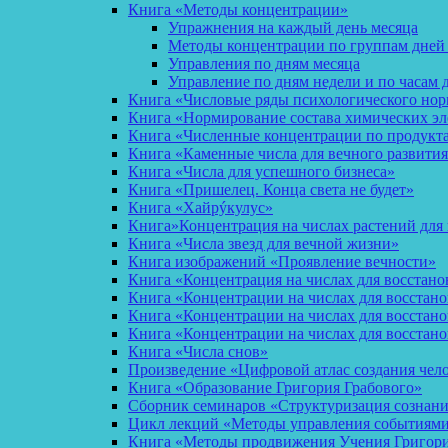
Книга «Методы концентрации»
Упражнения на каждый день месяца
Методы концентрации по группам дней
Управления по дням месяца
Управление по дням недели и по часам 
Книга «Числовые ряды психологического но
Книга «Нормирование состава химических эл
Книга «Численные концентрации по продукт
Книга «Каменные числа для вечного развития
Книга «Числа для успешного бизнеса»
Книга «Пришелец. Конца света не будет»
Книга «Хайрýкулус»
Книга»Концентрация на числах растений для 
Книга «Числа звезд для вечной жизни»
Книга изображений «Проявление вечности»
Книга «Концентрация на числах для восстано
Книга «Концентрации на числах для восстан
Книга «Концентрации на числах для восстано
Книга «Концентрации на числах для восстан
Книга «Числа снов»
Произведение «Цифровой атлас создания чел
Книга «Образование Григория Грабового»
Сборник семинаров «Структуризация сознан
Цикл лекций «Методы управления событиями 
Книга «Методы продвижения Учения Григория