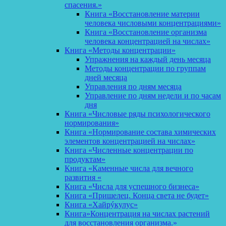
спасения.»
Книга «Восстановление материи
человека числовыми концентрациями»
Книга «Восстановление организма
человека концентрацией на числах»
Книга «Методы концентрации»
Упражнения на каждый день месяца
Методы концентрации по группам
дней месяца
Управления по дням месяца
Управление по дням недели и по часам
дня
Книга «Числовые ряды психологического
нормирования»
Книга «Нормирование состава химических
элементов концентрацией на числах»
Книга «Численные концентрации по
продуктам»
Книга «Каменные числа для вечного
развития «
Книга «Числа для успешного бизнеса»
Книга «Пришелец. Конца света не будет»
Книга «Хайрýкулус»
Книга»Концентрация на числах растений
для восстановления организма.»