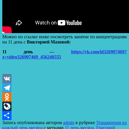
Можно по ссылке ниже посмотреть занятие по концентрациям
на 11 день с
Викторией Маховой:
11 день —
https://vk.com/id326907469?
z=video326907469_456240555
VK
Telegram
Odnoklassniki
LiveJournal
Запись опубликована автором
admin
в рубрике
Упражнения на
Отправить
каждый день месяца
с метками
11 день месяца
,
Григорий