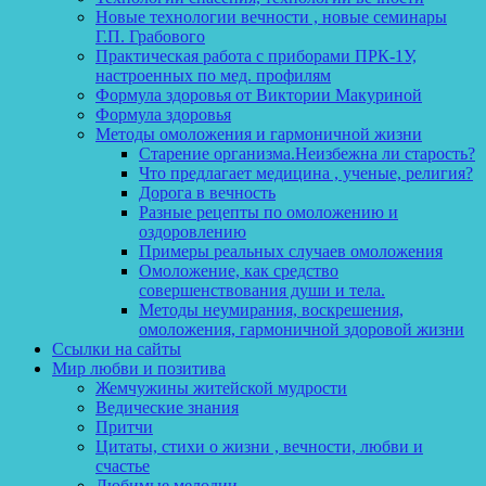
Новые технологии вечности , новые семинары
Г.П. Грабового
Практическая работа с приборами ПРК-1У,
настроенных по мед. профилям
Формула здоровья от Виктории Макуриной
Формула здоровья
Методы омоложения и гармоничной жизни
Старение организма.Неизбежна ли старость?
Что предлагает медицина , ученые, религия?
Дорога в вечность
Разные рецепты по омоложению и
оздоровлению
Примеры реальных случаев омоложения
Омоложение, как средство
совершенствования души и тела.
Методы неумирания, воскрешения,
омоложения, гармоничной здоровой жизни
Ссылки на сайты
Мир любви и позитива
Жемчужины житейской мудрости
Ведические знания
Притчи
Цитаты, стихи о жизни , вечности, любви и
счастье
Любимые мелодии