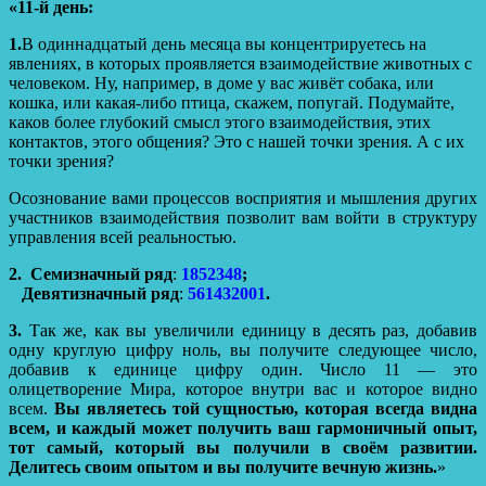
«11-й день:
1.
В одиннадцатый день месяца вы концентрируетесь на
явлениях, в которых проявляется взаимодействие животных с
человеком. Ну, например, в доме у вас живёт собака, или
кошка, или какая-либо птица, скажем, попугай. Подумайте,
каков более глубокий смысл этого взаимодействия, этих
контактов, этого общения? Это с нашей точки зрения. А с их
точки зрения?
Осознование вами процессов восприятия и мышления других
участников взаимодействия позволит вам войти в структуру
управления всей реальностью.
2.
Семизначный ряд
:
1852348
;
Девятизначный ряд
:
561432001
.
3.
Так же, как вы увеличили единицу в десять раз, добавив
одну круглую цифру ноль, вы получите следующее число,
добавив к единице цифру один. Число 11 — это
олицетворение Мира, которое внутри вас и которое видно
всем.
Вы являетесь той сущностью, которая всегда видна
всем, и каждый может получить ваш гармоничный опыт,
тот самый, который вы получили в своём развитии.
Делитесь своим опытом и вы получите вечную жизнь.
»