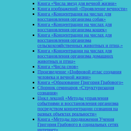
Книга «Числа звезд для вечной жизни»
Книга изображений «Проявление вечности»
Книга «Концентрация на числах для
восстановления организма собак»
Книга «Концентрации на числах для
восстановления организма кошек»
Книга «Концентрации на числах для
восстановления организма
сельскохозяйственных животных и птиц.»
Книга «Концентрации на числах для
восстановления организма домашних
животных и птиц»
Книга «Числа снов»
Произведение «Цифровой атлас создания
человека и вечной жизни»
Книга «Образование Григория Грабового»
Сборник семинаров «Структуризация
сознания»
Цикл лекций «Методы управления
событиями и восстановления организма
посредством концентрации сознания на
разных объектах реальности»
Книга «Методы продвижения Учения
Григория Грабового в социальных сетях
интернет»