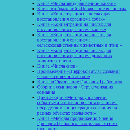
Книга «Числа звезд для вечной жизни»
Книга изображений «Проявление вечности»
Книга «Концентрация на числах для
восстановления организма собак»
Книга «Концентрации на числах для
восстановления организма кошек»
Книга «Концентрации на числах для
восстановления организма
сельскохозяйственных животных и птиц.»
Книга «Концентрации на числах для
восстановления организма домашних
животных и птиц»
Книга «Числа снов»
Произведение «Цифровой атлас создания
человека и вечной жизни»
Книга «Образование Григория Грабового»
Сборник семинаров «Структуризация
сознания»
Цикл лекций «Методы управления
событиями и восстановления организма
посредством концентрации сознания на
разных объектах реальности»
Книга «Методы продвижения Учения
Григория Грабового в социальных сетях
интернет»