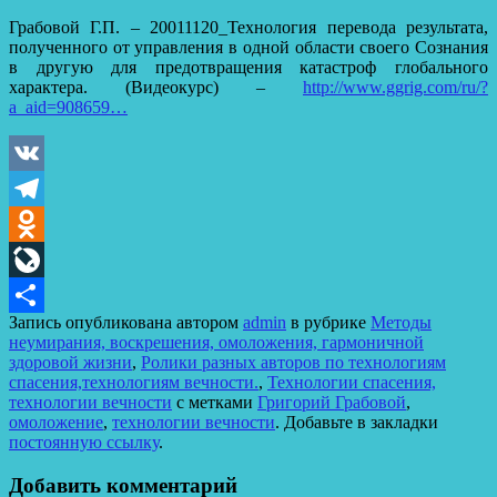
Грабовой Г.П. – 20011120_Технология перевода результата,
полученного от управления в одной области своего Сознания
в другую для предотвращения катастроф глобального
характера. (Видеокурс) –
http://www.ggrig.com/ru/?
a_aid=908659…
VK
Telegram
Odnoklassniki
LiveJournal
Запись опубликована автором
admin
в рубрике
Методы
Отправить
неумирания, воскрешения, омоложения, гармоничной
здоровой жизни
,
Ролики разных авторов по технологиям
спасения,технологиям вечности.
,
Технологии спасения,
технологии вечности
с метками
Григорий Грабовой
,
омоложение
,
технологии вечности
. Добавьте в закладки
постоянную ссылку
.
Добавить комментарий