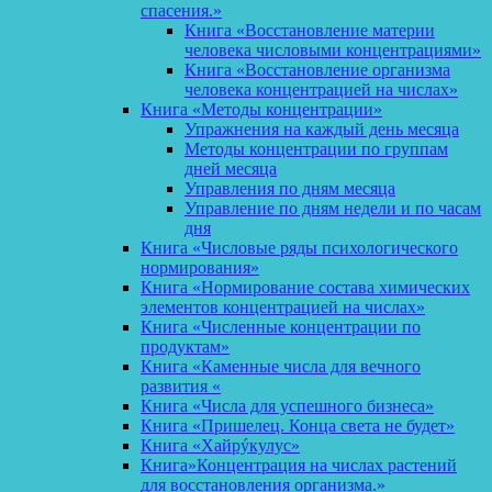
спасения.»
Книга «Восстановление материи
человека числовыми концентрациями»
Книга «Восстановление организма
человека концентрацией на числах»
Книга «Методы концентрации»
Упражнения на каждый день месяца
Методы концентрации по группам
дней месяца
Управления по дням месяца
Управление по дням недели и по часам
дня
Книга «Числовые ряды психологического
нормирования»
Книга «Нормирование состава химических
элементов концентрацией на числах»
Книга «Численные концентрации по
продуктам»
Книга «Каменные числа для вечного
развития «
Книга «Числа для успешного бизнеса»
Книга «Пришелец. Конца света не будет»
Книга «Хайрýкулус»
Книга»Концентрация на числах растений
для восстановления организма.»