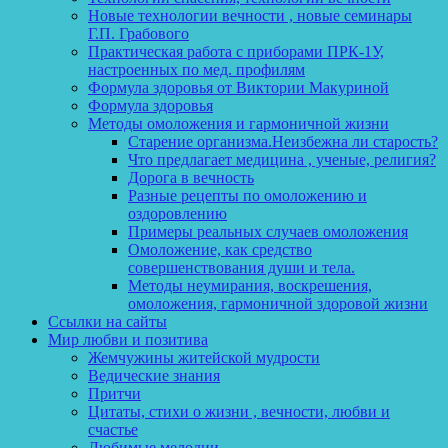
Новые технологии вечности , новые семинары
Г.П. Грабового
Практическая работа с приборами ПРК-1У,
настроенных по мед. профилям
Формула здоровья от Виктории Макуриной
Формула здоровья
Методы омоложения и гармоничной жизни
Старение организма.Неизбежна ли старость?
Что предлагает медицина , ученые, религия?
Дорога в вечность
Разные рецепты по омоложению и
оздоровлению
Примеры реальных случаев омоложения
Омоложение, как средство
совершенствования души и тела.
Методы неумирания, воскрешения,
омоложения, гармоничной здоровой жизни
Ссылки на сайты
Мир любви и позитива
Жемчужины житейской мудрости
Ведические знания
Притчи
Цитаты, стихи о жизни , вечности, любви и
счастье
Любимые мелодии