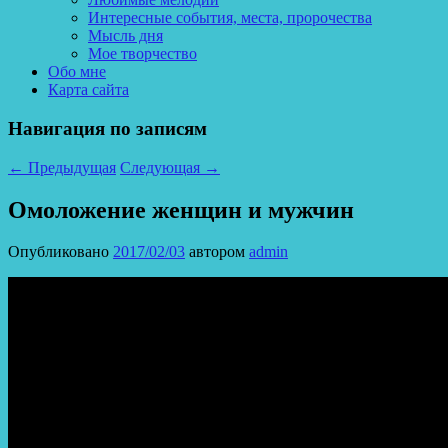
Интересные события, места, пророчества
Мысль дня
Мое творчество
Обо мне
Карта сайта
Навигация по записям
←
Предыдущая
Следующая
→
Омоложение женщин и мужчин
Опубликовано
2017/02/03
автором
admin