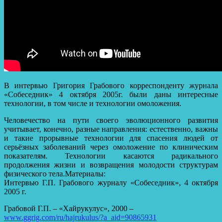
В интервью Григория Грабового корреспонденту журнала
«Собеседник» 4 октября 2005г. были даны интересные
технологии, в том числе и технологии омоложения.
Человечество на пути своего эволюционного развития
учитывает, конечно, разные направления: естественно, важны
и такие прорывные технологии для спасения людей от
серьёзных заболеваний через омоложение по клиническим
показателям. Технологии касаются радикального
продолжения жизни и возвращения молодости структурам
физического тела.Материалы:
Интервью Г.П. Грабового журналу «Собеседник», 4 октября
2005 г.
Грабовой Г.П. – «Хайрукулус», 2000 –
www.ggrig.com/ru/hajrukulus/?a_aid=90865931