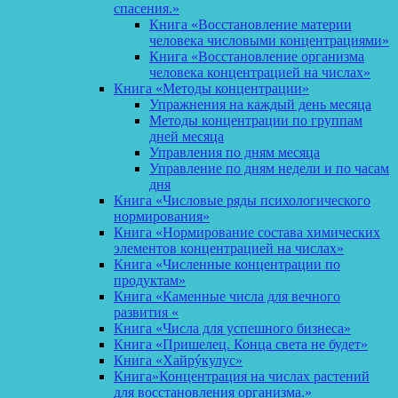
спасения.»
Книга «Восстановление материи
человека числовыми концентрациями»
Книга «Восстановление организма
человека концентрацией на числах»
Книга «Методы концентрации»
Упражнения на каждый день месяца
Методы концентрации по группам
дней месяца
Управления по дням месяца
Управление по дням недели и по часам
дня
Книга «Числовые ряды психологического
нормирования»
Книга «Нормирование состава химических
элементов концентрацией на числах»
Книга «Численные концентрации по
продуктам»
Книга «Каменные числа для вечного
развития «
Книга «Числа для успешного бизнеса»
Книга «Пришелец. Конца света не будет»
Книга «Хайрýкулус»
Книга»Концентрация на числах растений
для восстановления организма.»