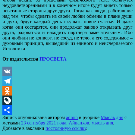
неудовлетворёнными и в конечном итоге будут видеть только
негативные стороны друг друга.
Тогда как люди, работавшие
над тем, чтобы сделать из своей любви обмены в плане души
и духа, будут каждый день вкушать новое счастье. И даже
когда они состарятся, они продолжат заново открывать друг
друга, радоваться и находить партнера замечательным. Ибо
они любили не конверт, не сосуд, не тело, а его содержимое –
духовный принцип, вышедший из единого и неисчерпаемого
Источника.
От издательства
ПРОСВЕТА
VK
Telegram
Odnoklassniki
LiveJournal
Запись опубликована автором
admin
в рубрике
Мысль дня
с
Отправить
метками
23 сентября 2021 года
,
Айванхов
,
мысль дня
.
Добавьте в закладки
постоянную ссылку
.