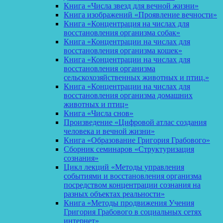
Книга «Числа звезд для вечной жизни»
Книга изображений «Проявление вечности»
Книга «Концентрация на числах для
восстановления организма собак»
Книга «Концентрации на числах для
восстановления организма кошек»
Книга «Концентрации на числах для
восстановления организма
сельскохозяйственных животных и птиц.»
Книга «Концентрации на числах для
восстановления организма домашних
животных и птиц»
Книга «Числа снов»
Произведение «Цифровой атлас создания
человека и вечной жизни»
Книга «Образование Григория Грабового»
Сборник семинаров «Структуризация
сознания»
Цикл лекций «Методы управления
событиями и восстановления организма
посредством концентрации сознания на
разных объектах реальности»
Книга «Методы продвижения Учения
Григория Грабового в социальных сетях
интернет»