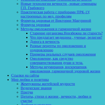
Новые технологии вечности , новые семинары
Г.П. Грабового
Практическая работа с приборами ПРК-1У,
настроенных по мед. профилям
Формула здоровья от Виктории Макуриной
Формула здоровья
Методы омоложения и гармоничной жизни
Старение организма.Неизбежна ли старость?
Что предлагает медицина , ученые, религия?
Дорога в вечность
Разные рецепты по омоложению и
оздоровлению
Примеры реальных случаев омоложения
Омоложение, как средство
совершенствования души и тела.
Методы неумирания, воскрешения,
омоложения, гармоничной здоровой жизни
Ссылки на сайты
Мир любви и позитива
Жемчужины житейской мудрости
Ведические знания
Притчи
Цитаты, стихи о жизни , вечности, любви и
счастье
Любимые мелодии