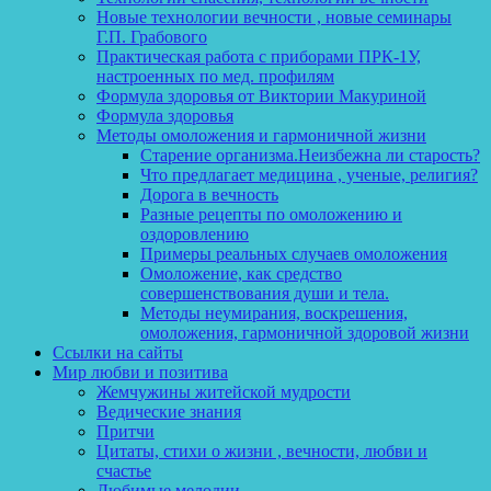
Новые технологии вечности , новые семинары
Г.П. Грабового
Практическая работа с приборами ПРК-1У,
настроенных по мед. профилям
Формула здоровья от Виктории Макуриной
Формула здоровья
Методы омоложения и гармоничной жизни
Старение организма.Неизбежна ли старость?
Что предлагает медицина , ученые, религия?
Дорога в вечность
Разные рецепты по омоложению и
оздоровлению
Примеры реальных случаев омоложения
Омоложение, как средство
совершенствования души и тела.
Методы неумирания, воскрешения,
омоложения, гармоничной здоровой жизни
Ссылки на сайты
Мир любви и позитива
Жемчужины житейской мудрости
Ведические знания
Притчи
Цитаты, стихи о жизни , вечности, любви и
счастье
Любимые мелодии