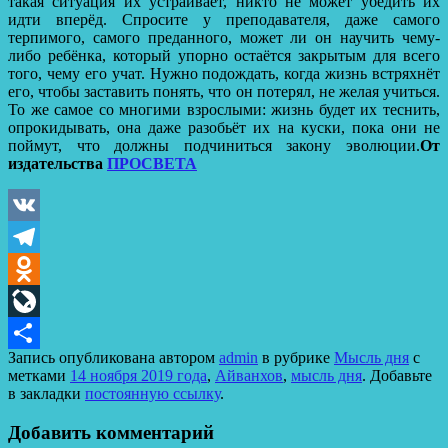
такая ситуация их устраивает, никто не может убедить их
идти вперёд. Спросите у преподавателя, даже самого
терпимого, самого преданного, может ли он научить чему-
либо ребёнка, который упорно остаётся закрытым для всего
того, чему его учат. Нужно подождать, когда жизнь встряхнёт
его, чтобы заставить понять, что он потерял, не желая учиться.
То же самое со многими взрослыми: жизнь будет их теснить,
опрокидывать, она даже разобьёт их на куски, пока они не
поймут, что должны подчиниться закону эволюции.
От
издательства
ПРОСВЕТА
VK
Telegram
Odnoklassniki
LiveJournal
Запись опубликована автором
admin
в рубрике
Мысль дня
с
Отправить
метками
14 ноября 2019 года
,
Айванхов
,
мысль дня
. Добавьте
в закладки
постоянную ссылку
.
Добавить комментарий