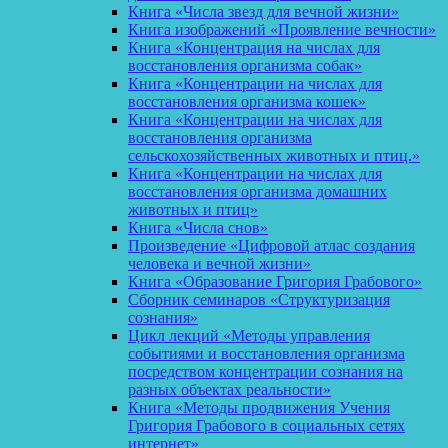
Книга «Числа звезд для вечной жизни»
Книга изображений «Проявление вечности»
Книга «Концентрация на числах для
восстановления организма собак»
Книга «Концентрации на числах для
восстановления организма кошек»
Книга «Концентрации на числах для
восстановления организма
сельскохозяйственных животных и птиц.»
Книга «Концентрации на числах для
восстановления организма домашних
животных и птиц»
Книга «Числа снов»
Произведение «Цифровой атлас создания
человека и вечной жизни»
Книга «Образование Григория Грабового»
Сборник семинаров «Структуризация
сознания»
Цикл лекций «Методы управления
событиями и восстановления организма
посредством концентрации сознания на
разных объектах реальности»
Книга «Методы продвижения Учения
Григория Грабового в социальных сетях
интернет»