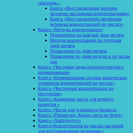
спасения.»
Книга «Восстановление материи
человека числовыми концентрациями»
Книга «Восстановление организма
человека концентрацией на числах»
Книга «Методы концентрации»
Упражнения на каждый день месяца
Методы концентрации по группам
дней месяца
Управления по дням месяца
Управление по дням недели и по часам
дня
Книга «Числовые ряды психологического
нормирования»
Книга «Нормирование состава химических
элементов концентрацией на числах»
Книга «Численные концентрации по
продуктам»
Книга «Каменные числа для вечного
развития «
Книга «Числа для успешного бизнеса»
Книга «Пришелец. Конца света не будет»
Книга «Хайрýкулус»
Книга»Концентрация на числах растений
для восстановления организма.»