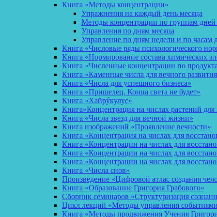
Книга «Методы концентрации»
Упражнения на каждый день месяца
Методы концентрации по группам дней
Управления по дням месяца
Управление по дням недели и по часам 
Книга «Числовые ряды психологического но
Книга «Нормирование состава химических эл
Книга «Численные концентрации по продукт
Книга «Каменные числа для вечного развития
Книга «Числа для успешного бизнеса»
Книга «Пришелец. Конца света не будет»
Книга «Хайрýкулус»
Книга»Концентрация на числах растений для 
Книга «Числа звезд для вечной жизни»
Книга изображений «Проявление вечности»
Книга «Концентрация на числах для восстано
Книга «Концентрации на числах для восстан
Книга «Концентрации на числах для восстано
Книга «Концентрации на числах для восстан
Книга «Числа снов»
Произведение «Цифровой атлас создания чел
Книга «Образование Григория Грабового»
Сборник семинаров «Структуризация сознан
Цикл лекций «Методы управления событиями 
Книга «Методы продвижения Учения Григория