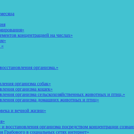
 месяца
дня
рмирования»
ементов концентрацией на числах»
ам»
 «
восстановления организма.»
вления организма собак»
овления организма кошек»
вления организма сельскохозяйственных животных и птиц.»
овления организма домашних животных и птиц»
овека и вечной жизни»
ия»
и восстановления организма посредством концентрации сознани
 Грабового в социальных сетях интернет»