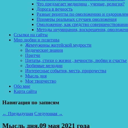
Что предлагает медицина , ученые, религия?
Дорога в вечность
Разные рецепты по омоложению и оздоровле
Примеры реальных случаев омоложения
Омоложение, как средство совершенствования
Методы неумирания, воскрешения, омоложен
Ссылки на сайты
Мир любви и позитива
Жемчужины житейской мудрости
Ведические знания
Притчи
Цитаты, стихи о жизни , вечности, любви и счастье
Любимые мелодии
Интересные события, места, пророчества
Мысль дня
Мое творчество
Обо мне
Карта сайта
Навигация по записям
←
Предыдущая
Следующая
→
Мысль дня.09 мая 2021 года