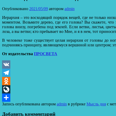
Опубликовано
2021/05/09
автором
admin
Иерархия – это восходящий порядок вещей, где не только низ
моментом. Возьмите дерево, где его голова? Вы скажете, что
голова внизу, погребена под землей. Если ветви, листья, цвет
лоза, а вы ветви; кто пребывает во Мне, и я в нем, тот приноси
В человеке тоже существует целая иерархия от головы до но
подчиняясь принципу, являющемуся вершиной или центром; этот
От издательства
ПРОСВЕТА
VK
Telegram
Odnoklassniki
LiveJournal
Запись опубликована автором
admin
в рубрике
Мысль дня
с ме
Отправить
Добавить комментарий