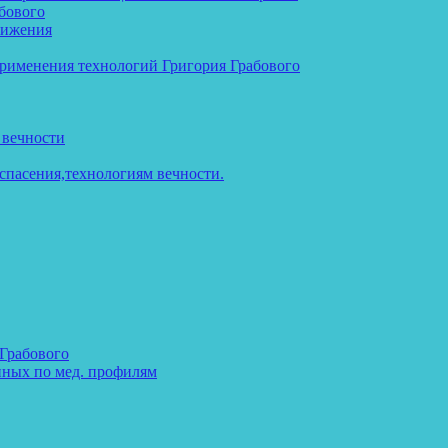
бового
тижения
применения технологий Григория Грабового
 вечности
спасения,технологиям вечности.
 Грабового
нных по мед. профилям