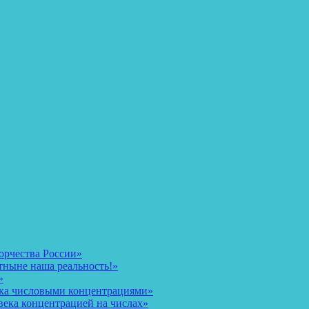
орчества России»
тныне наша реальность!»
»
ека числовыми концентрациями»
века концентрацией на числах»