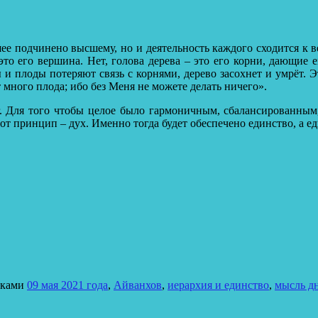
шее подчинено высшему, но и деятельность каждого сходится к в
 это его вершина. Нет, голова дерева – это его корни, дающие 
ы и плоды потеряют связь с корнями, дерево засохнет и умрёт.
Эт
т много плода; ибо без Меня не можете делать ничего».
г. Для того чтобы целое было гармоничным, сбалансированным
 принцип – дух. Именно тогда будет обеспечено единство, а ед
тками
09 мая 2021 года
,
Айванхов
,
иерархия и единство
,
мысль д