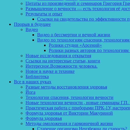
Цитаты из произведений и семинаров Григория Гра
Размышление о вечности — есть технология её дос
Результаты и опыт
Ссылки на свидетельства по эффективности 
Прорыв в будущее
Видео
Видео о бессмертии и вечной жизни
Видео по технологиям спасения, технологиям
Ролики студии «Арсений»
Ролики разных авторов по технологиям 
Новые исследования и открытия
Ссылки на интересные статьи, книги
Интересное.Возможности человека.
Новое в науке и технике
Библиотека
Все в наших руках
Разные методы восстановления здоровья
Йога
Технологии спасения, технологии вечности
Новые технологии вечности , новые семинары Г.П.
Практическая работа с приборами ПРК-1У, настрое
Формула здоровья от Виктории Макуриной
Формула здоровья
Методы омоложения и гармоничной жизни
Старение организма.Неизбежна ли старость?