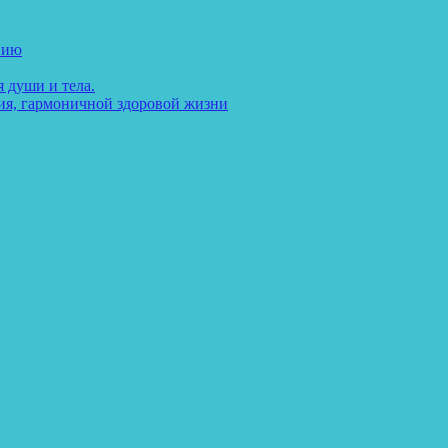
нию
 души и тела.
ия, гармоничной здоровой жизни