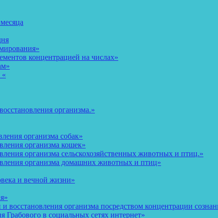
 месяца
дня
рмирования»
ементов концентрацией на числах»
ам»
 «
восстановления организма.»
вления организма собак»
овления организма кошек»
вления организма сельскохозяйственных животных и птиц.»
овления организма домашних животных и птиц»
овека и вечной жизни»
ия»
и восстановления организма посредством концентрации сознани
 Грабового в социальных сетях интернет»