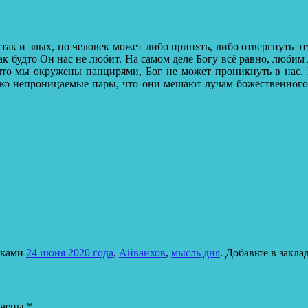
 так и злых, но человек может либо принять, либо отвергнуть эт
ак будто Он нас не любит.
На самом деле Богу всё равно, любим 
 что мы окружены панцирями, Бог не может проникнуть в нас.
ько непроницаемые пары, что они мешают лучам божественного 
тками
24 июня 2020 года
,
Айванхов
,
мысль дня
. Добавьте в закл
ечены
*