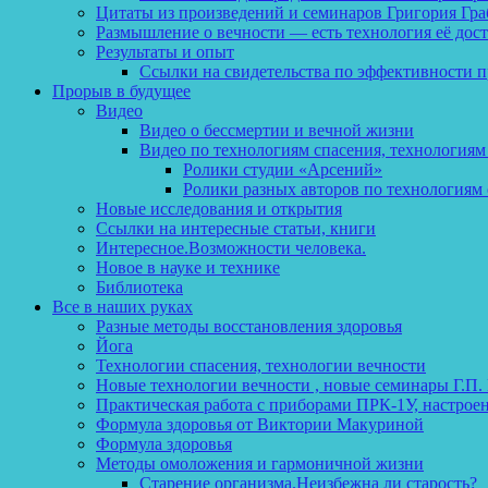
Цитаты из произведений и семинаров Григория Гра
Размышление о вечности — есть технология её дос
Результаты и опыт
Ссылки на свидетельства по эффективности 
Прорыв в будущее
Видео
Видео о бессмертии и вечной жизни
Видео по технологиям спасения, технологиям
Ролики студии «Арсений»
Ролики разных авторов по технологиям 
Новые исследования и открытия
Ссылки на интересные статьи, книги
Интересное.Возможности человека.
Новое в науке и технике
Библиотека
Все в наших руках
Разные методы восстановления здоровья
Йога
Технологии спасения, технологии вечности
Новые технологии вечности , новые семинары Г.П.
Практическая работа с приборами ПРК-1У, настрое
Формула здоровья от Виктории Макуриной
Формула здоровья
Методы омоложения и гармоничной жизни
Старение организма.Неизбежна ли старость?