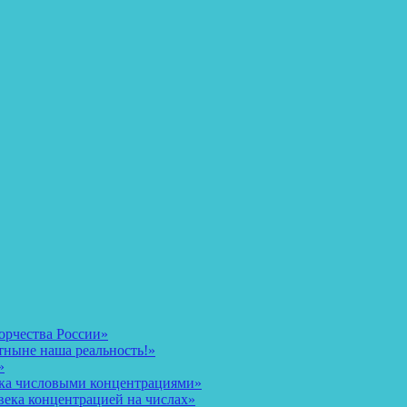
орчества России»
тныне наша реальность!»
»
ека числовыми концентрациями»
века концентрацией на числах»