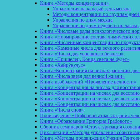
Книга «Методы концентрации»
Упражнения на каждый день месяца
Методы концентрации по группам дней
Управления по дням месяца
Управление по дням недели и по часам 
Книга «Числовые ряды психологического но
Книга «Нормирование состава химических эл
Книга «Численные концентрации по продукт
Книга «Каменные числа для вечного развития
Книга «Числа для успешного бизнеса»
Книга «Пришелец. Конца света не будет»
Книга «Хайрýкулус»
Книга»Концентрация на числах растений для 
Книга «Числа звезд для вечной жизни»
Книга изображений «Проявление вечности»
Книга «Концентрация на числах для восстано
Книга «Концентрации на числах для восстан
Книга «Концентрации на числах для восстано
Книга «Концентрации на числах для восстан
Книга «Числа снов»
Произведение «Цифровой атлас создания чел
Книга «Образование Григория Грабового»
Сборник семинаров «Структуризация сознан
Цикл лекций «Методы управления событиями 
Книга «Методы продвижения Учения Григория