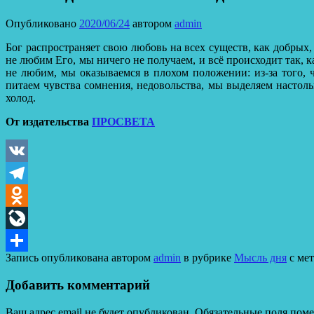
Опубликовано
2020/06/24
автором
admin
Бог распространяет свою любовь на всех существ, как добрых,
не любим Его, мы ничего не получаем, и всё происходит так, к
не любим, мы оказываемся в плохом положении: из-за того,
питаем чувства сомнения, недовольства, мы выделяем настол
холод.
От издательства
ПРОСВЕТА
VK
Telegram
Odnoklassniki
LiveJournal
Запись опубликована автором
admin
в рубрике
Мысль дня
с ме
Отправить
Добавить комментарий
Ваш адрес email не будет опубликован.
Обязательные поля пом