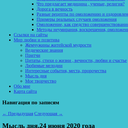
Что предлагает медицина , ученые, религия?
Дорога в вечность
Разные рецепты по омоложению и оздоровле
Примеры реальных случаев омоложения
Омоложение, как средство совершенствования
Методы неумирания, воскрешения, омоложен
Ссылки на сайты
Мир любви и позитива
Жемчужины житейской мудрости
Ведические знания
Притчи
Цитаты, стихи о жизни , вечности, любви и счастье
Любимые мелодии
Интересные события, места, пророчества
Мысль дня
Мое творчество
Обо мне
Карта сайта
Навигация по записям
←
Предыдущая
Следующая
→
Мысль дня.24 июня 2020 года