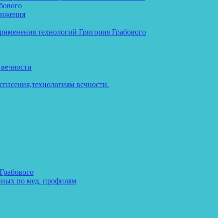
бового
тижения
применения технологий Григория Грабового
 вечности
спасения,технологиям вечности.
 Грабового
нных по мед. профилям