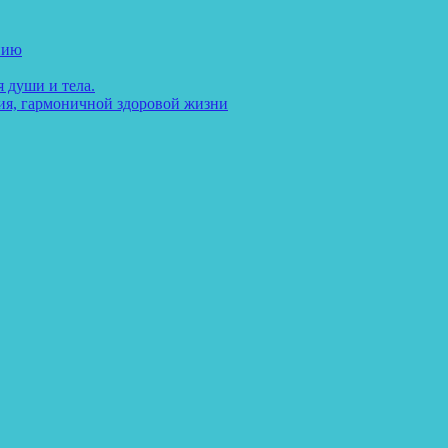
нию
 души и тела.
ия, гармоничной здоровой жизни