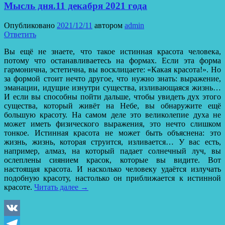
Мысль дня.11 декабря 2021 года
Опубликовано
2021/12/11
автором
admin
Ответить
Вы ещё не знаете, что такое истинная красота человека,
потому что останавливаетесь на формах. Если эта форма
гармонична, эстетична, вы восклицаете: «Какая красота!». Но
за формой стоит нечто другое, что нужно знать: выражение,
эманации, идущие изнутри существа, изливающаяся жизнь…
И если вы способны пойти дальше, чтобы увидеть дух этого
существа, который живёт на Небе, вы обнаружите ещё
большую красоту. На самом деле это великолепие духа не
может иметь физического выражения, это нечто слишком
тонкое. Истинная красота не может быть объяснена: это
жизнь, жизнь, которая струится, изливается… У вас есть,
например, алмаз, на который падает солнечный луч, вы
ослеплены сиянием красок, которые вы видите. Вот
настоящая красота. И насколько человеку удаётся излучать
подобную красоту, настолько он приближается к истинной
красоте.
Читать далее
→
VK