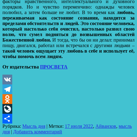
факторы нравственного, интеллектуального и духовного
порядков. Но и чувство переменчиво: однажды человек
полюбил, а затем больше не любит. В то время как
любовь,
переживаемая как состояние сознания, находится за
пределами обстоятельств и людей. Это состояние человека,
который настолько себя очистил, настолько развил свою
волю, что сумел подняться до возвышенных областей
Божественной любви.
И тогда, что бы он ни делал: принимал
пищу, двигался, работал или встречался с другими людьми –
такой человек ощущает эту любовь в себе и использует её,
чтобы помочь всем людям.
От издательства
ПРОСВЕТА
VK
Telegram
Odnoklassniki
LiveJournal
Рубрика:
Мысль дня
|
Метки:
17 июля 2022
,
Айванхов
,
мысль
Отправить
дня
|
Добавить комментарий