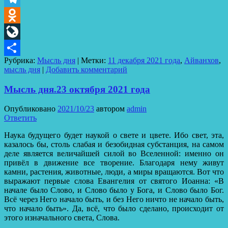
Telegram
Odnoklassniki
LiveJournal
Рубрика:
Мысль дня
|
Метки:
11 декабря 2021 года
,
Айванхов
,
Отправить
мысль дня
|
Добавить комментарий
Мысль дня.23 октября 2021 года
Опубликовано
2021/10/23
автором
admin
Ответить
Наука будущего будет наукой о свете и цвете. Ибо свет, эта,
казалось бы, столь слабая и безобидная субстанция, на самом
деле является величайшей силой во Вселенной: именно он
привёл в движение все творение. Благодаря нему живут
камни, растения, животные, люди, а миры вращаются. Вот что
выражают первые слова Евангелия от святого Иоанна: «В
начале было Слово, и Слово было у Бога, и Слово было Бог.
Всё через Него начало быть, и без Него ничто не начало быть,
что начало быть». Да, всё, что было сделано, происходит от
этого изначального света, Слова.