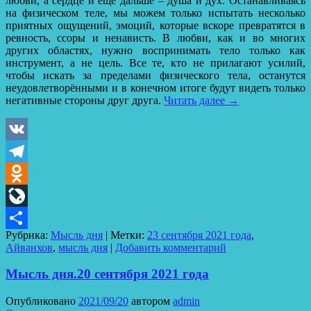
любви, а сердце и ещё дальше – душа и дух. Останавливаясь
на физическом теле, мы можем только испытать несколько
приятных ощущений, эмоций, которые вскоре превратятся в
ревность, ссоры и ненависть. В любви, как и во многих
других областях, нужно воспринимать тело только как
инструмент, а не цель. Все те, кто не прилагают усилий,
чтобы искать за пределами физического тела, останутся
неудовлетворёнными и в конечном итоге будут видеть только
негативные стороны друг друга.
Читать далее
→
VK
Telegram
Odnoklassniki
LiveJournal
Рубрика:
Мысль дня
|
Метки:
23 сентября 2021 года
,
Отправить
Айванхов
,
мысль дня
|
Добавить комментарий
Мысль дня.20 сентября 2021 года
Опубликовано
2021/09/20
автором
admin