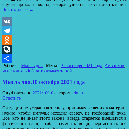
спустя приходит волна, которая уносит все эти достижения.
Читать далее
→
VK
Telegram
Odnoklassniki
LiveJournal
Рубрика:
Мысль дня
|
Метки:
22 октября 2021 года
,
Айванхов
,
Отправить
мысль дня
|
Добавить комментарий
Мысль дня.10 октября 2021 года
Опубликовано
2021/10/10
автором
admin
Ответить
Ситуации не устраивают снизу, принимая решения в материи;
нужно, чтобы импульс исходил сверху, из требований духа.
Все, кто не знает этого закона, всегда старается вмешаться в
физический план, чтобы изменить вещи, переместить их,
снести или перестроить. Но вот история учит нас, что все эти