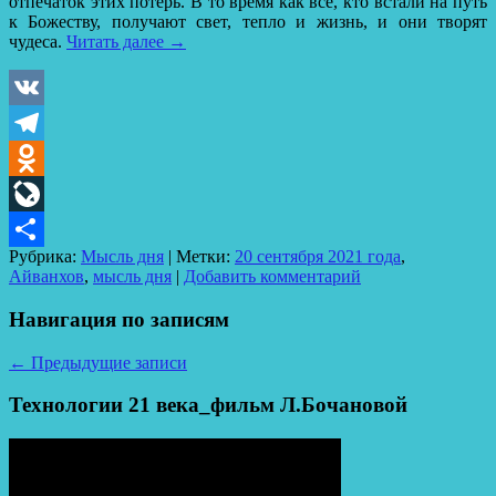
отпечаток этих потерь. В то время как все, кто встали на путь
к Божеству, получают свет, тепло и жизнь, и они творят
чудеса.
Читать далее
→
VK
Telegram
Odnoklassniki
LiveJournal
Рубрика:
Мысль дня
|
Метки:
20 сентября 2021 года
,
Отправить
Айванхов
,
мысль дня
|
Добавить комментарий
Навигация по записям
←
Предыдущие записи
Технологии 21 века_фильм Л.Бочановой