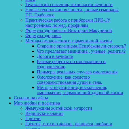
Технологии спасения, технологии вечности
Новые технологии вечности , новые семинары
Г.П. Грабового
Практическая работа с приборами ПРК-1У,
настроенных по мед. профилям
Формула здоровья от Виктории Макуриной
Формула здоровья
Методы омоложения и гармоничной жизни
Старение организма.Неизбежна ли старость?
Что предлагает медицина , ученые, религия?
Дорога в вечность
Разные рецепты по омоложению и
оздоровлению
Примеры реальных случаев омоложения
Омоложение, как средство
совершенствования души и тела.
Методы неумирания, воскрешения,
омоложения, гармоничной здоровой жизни
Ссылки на сайты
Мир любви и позитива
Жемчужины житейской мудрости
Ведические знания
Притчи
Цитаты, стихи о жизни , вечности, любви и
счастье