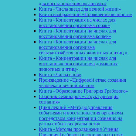
для восстановления организма.»
Книга «Числа звезд для вечной жизни»
Книга изображений «Проявление вечности»
Книга «Концентрация на числах для
восстановления организма собак»
Книга «Концентрации на числах для
восстановления организма кошек»
Книга «Концентрации на числах для
восстановления организма
сельскохозяйственных животных и птиц.»
Книга «Концентрации на числах для
восстановления организма домашних
животных и птиц»
Книга «Числа снов»
Произведение «Цифровой атлас создания
человека и вечной жизни»
Книга «Образование Григория Грабового»
Сборник семинаров «Структуризация
сознания»
Цикл лекций «Методы управления
событиями и восстановления организма
посредством концентрации сознания на
разных объектах реальности»
Книга «Методы продвижения Учения
Григория Грабового в социальных сетях