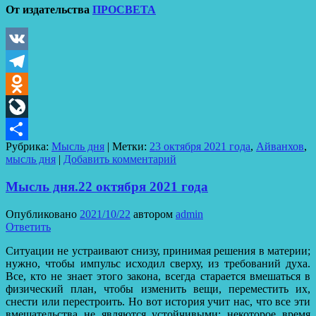
От издательства
ПРОСВЕТА
VK
Telegram
Odnoklassniki
LiveJournal
Рубрика:
Мысль дня
|
Метки:
23 октября 2021 года
,
Айванхов
,
Отправить
мысль дня
|
Добавить комментарий
Мысль дня.22 октября 2021 года
Опубликовано
2021/10/22
автором
admin
Ответить
Ситуации не устраивают снизу, принимая решения в материи;
нужно, чтобы импульс исходил сверху, из требований духа.
Все, кто не знает этого закона, всегда старается вмешаться в
физический план, чтобы изменить вещи, переместить их,
снести или перестроить. Но вот история учит нас, что все эти
вмешательства не являются устойчивыми: некоторое время