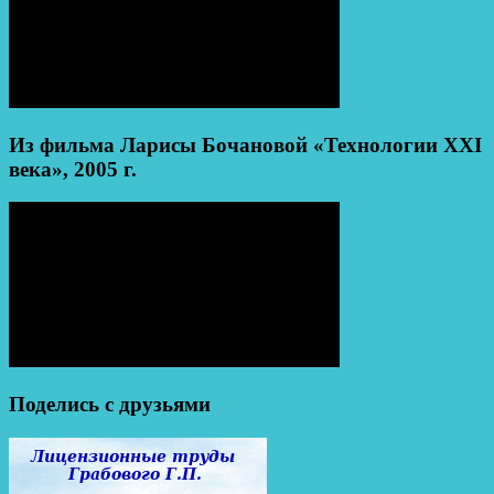
Из фильма Ларисы Бочановой «Технологии XXI
века», 2005 г.
Поделись с друзьями