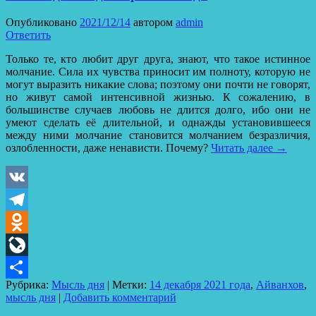
Опубликовано
2021/12/14
автором
admin
Ответить
Только те, кто любит друг друга, знают, что такое истинное
молчание. Сила их чувства приносит им полноту, которую не
могут выразить никакие слова; поэтому они почти не говорят,
но живут самой интенсивной жизнью. К сожалению, в
большинстве случаев любовь не длится долго, ибо они не
умеют сделать её длительной, и однажды установившееся
между ними молчание становится молчанием безразличия,
озлобленности, даже ненависти. Почему?
Читать далее
→
VK
Telegram
Odnoklassniki
LiveJournal
Рубрика:
Мысль дня
|
Метки:
14 декабря 2021 года
,
Айванхов
,
Отправить
мысль дня
|
Добавить комментарий