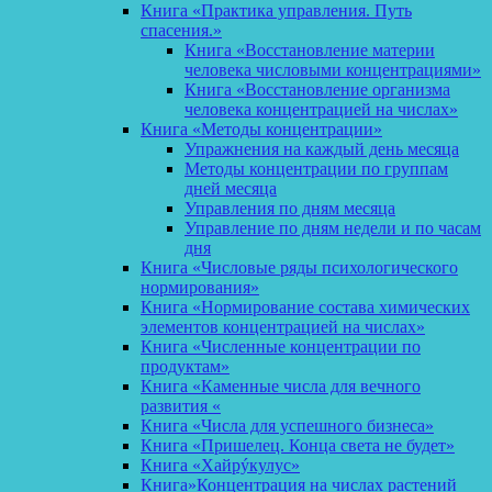
Книга «Практика управления. Путь
спасения.»
Книга «Восстановление материи
человека числовыми концентрациями»
Книга «Восстановление организма
человека концентрацией на числах»
Книга «Методы концентрации»
Упражнения на каждый день месяца
Методы концентрации по группам
дней месяца
Управления по дням месяца
Управление по дням недели и по часам
дня
Книга «Числовые ряды психологического
нормирования»
Книга «Нормирование состава химических
элементов концентрацией на числах»
Книга «Численные концентрации по
продуктам»
Книга «Каменные числа для вечного
развития «
Книга «Числа для успешного бизнеса»
Книга «Пришелец. Конца света не будет»
Книга «Хайрýкулус»
Книга»Концентрация на числах растений