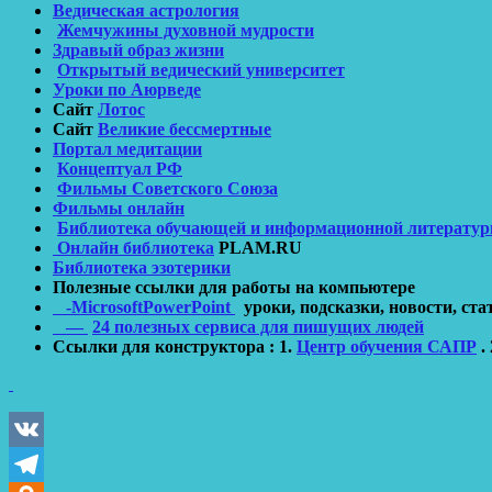
Ведическая астрология
Жемчужины духовной мудрости
Здравый образ жизни
Открытый ведический университет
Уроки по Аюрведе
Сайт
Лотос
Сайт
Великие бессмертные
Портал медитации
Концептуал PФ
Фильмы Советского Союза
Фильмы онлайн
Библиотека обучающей и информационной литерату
Онлайн библиотека
PLAM.RU
Библиотека эзотерики
Полезные ссылки для работы на компьютере
-MicrosoftPowerPoint
уроки, подсказки, новости, ста
—
24 полезных сервиса для пишущих людей
Ссылки для конструктора : 1.
Центр обучения САПР
. 
VK