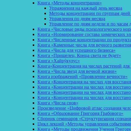
Книга «Методы концентрации»
Упражнения на каждый день месяца
Методы концентрации по группам дней
Управления по дням месяца
Управление по дням недели и по часам 
Книга «Числовые ряды психологического но
Книга «Нормирование состава химических эл
Книга «Численные концентрации по продукт
Книга «Каменные числа для вечного развития
Книга «Числа для успешного бизнеса»
Книга «Пришелец. Конца света не будет»
Книга «Хайрýкулус»
Книга»Концентрация на числах растений для 
Книга «Числа звезд для вечной жизни»
Книга изображений «Проявление вечности»
Книга «Концентрация на числах для восстано
Книга «Концентрации на числах для восстан
Книга «Концентрации на числах для восстано
Книга «Концентрации на числах для восстан
Книга «Числа снов»
Произведение «Цифровой атлас создания чел
Книга «Образование Григория Грабового»
Сборник семинаров «Структуризация сознан
Цикл лекций «Методы управления событиями 
Книга «Методы продвижения Учения Григория