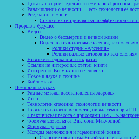
Цитаты из произведений и семинаров Григория Гра
Размышление о вечности — есть технология её дос
Результаты и опыт
Ссылки на свидетельства по эффективности 
Прорыв в будущее
Видео
Видео о бессмертии и вечной жизни
Видео по технологиям спасения, технологиям
Ролики студии «Арсений»
Ролики разных авторов по технологиям 
Новые исследования и открытия
Ссылки на интересные статьи, книги
Интересное.Возможности человека.
Новое в науке и технике
Библиотека
Все в наших руках
Разные методы восстановления здоровья
Йога
Технологии спасения, технологии вечности
Новые технологии вечности , новые семинары Г.П.
Практическая работа с приборами ПРК-1У, настрое
Формула здоровья от Виктории Макуриной
Формула здоровья
Методы омоложения и гармоничной жизни
Старение организма.Неизбежна ли старость?