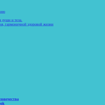
нию
 души и тела.
ия, гармоничной здоровой жизни
еловечества
ook