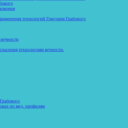
бового
тижения
применения технологий Григория Грабового
 вечности
спасения,технологиям вечности.
 Грабового
нных по мед. профилям