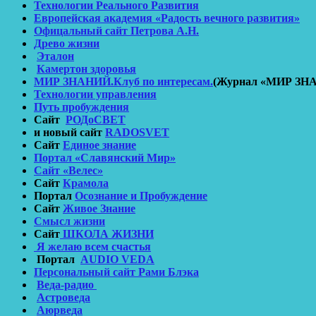
Технологии Реального Развития
Европейская академия «Радость вечного развития»
Офицальный сайт Петрова А.Н.
Древо жизни
Эталон
Камертон здоровья
МИР ЗНАНИЙ.Клуб по интересам.
(Журнал «МИР ЗНА
Технологии управления
Путь пробуждения
Сайт
РОДоСВЕТ
и новый сайт
RADOSVET
Сайт
Единое знание
Портал «Славянский Мир»
Сайт «Велес»
Сайт
Крамола
Портал
Осознание и Пробуждение
Сайт
Живое Знание
Смысл жизни
Сайт
ШКОЛА ЖИЗНИ
Я желаю всем счастья
Портал
AUDIO VEDA
Персональный сайт Рами Блэка
Веда-радио
Астроведа
Аюрведа