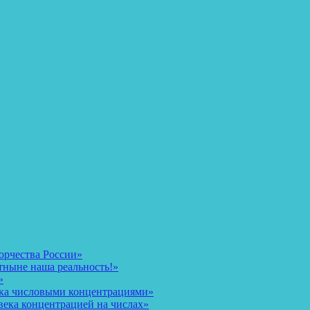
орчества России»
тныне наша реальность!»
»
ека числовыми концентрациями»
века концентрацией на числах»