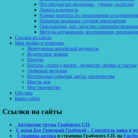
Что предлагает медицина , ученые, религия?
Дорога в вечность
Разные рецепты по омоложению и оздоровле
Примеры реальных случаев омоложения
Омоложение, как средство совершенствования
Методы неумирания, воскрешения, омоложен
Ссылки на сайты
Мир любви и позитива
Жемчужины житейской мудрости
Ведические знания
Притчи
Цитаты, стихи о жизни , вечности, любви и счастье
Любимые мелодии
Интересные события, места, пророчества
Мысль дня
Мое творчество
Обо мне
Карта сайта
Ссылки на сайты
Авторские труды Грабового Г.П.
С нами Бог Григорий Грабовой – Спаситель мира и ч
Страница автора
и страница Грабового Г.П. на
Faceb