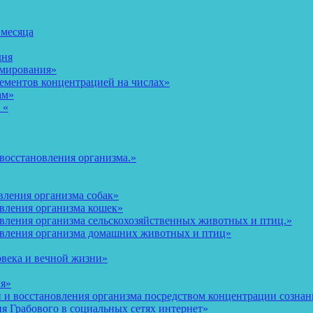
 месяца
дня
рмирования»
ементов концентрацией на числах»
ам»
 «
восстановления организма.»
вления организма собак»
овления организма кошек»
вления организма сельскохозяйственных животных и птиц.»
овления организма домашних животных и птиц»
овека и вечной жизни»
ия»
и восстановления организма посредством концентрации сознани
 Грабового в социальных сетях интернет»