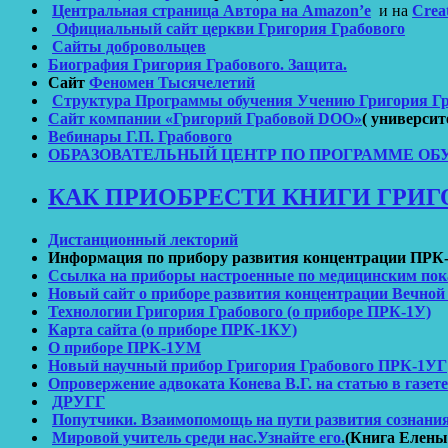
Центральная страница Автора на Amazon’е
и на
Сrea
Официальный сайт церкви Григория Грабового
Сайты добровольцев
Биография Григория Грабового. Защита.
Сайт
Феномен Тысячелетий
Cтруктура Программы обучения Учению Григория Гр
Сайт компании «Григорий Грабовой DOO»
( университ
Вебинары Г.П. Грабового
ОБРАЗОВАТЕЛЬНЫЙ ЦЕНТР ПО ПРОГРАММЕ ОБ
КАК ПРИОБРЕСТИ КНИГИ ГРИГО
Дистанционный лекторий
Информация по прибору развития концентрации ПРК
Ссылка на приборы настроенные по медицинским пок
Новый сайт о приборе развития концентрации Вечной
Технологии Григория Грабового (о приборе ПРК-1У)
Карта сайта (о приборе ПРК-1КУ)
О приборе ПРК-1УМ
Новый научный прибор Григория Грабового ПРК-1УГ
Опровержение адвоката Конева В.Г. на статью в газет
ДРУГГ
Попутчики. Взаимопомощь на пути развития сознания
Мировой учитель среди нас.Узнайте его.
(Книга Елены