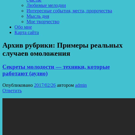
Любимые мелодии
Интересные события, места, пророчества
Мысль дня
Мое творчество
Обо мне
Карта сайта
Архив рубрики:
Примеры реальных
случаев омоложения
Секреты молодости — техники, которые
работают (аудио)
Опубликовано
2017/02/26
автором
admin
Ответить