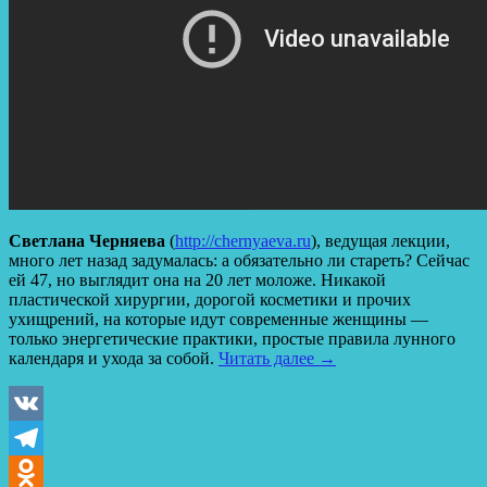
Светлана Черняева
(
http://chernyaeva.ru
), ведущая лекции,
много лет назад задумалась: а обязательно ли стареть? Сейчас
ей 47, но выглядит она на 20 лет моложе. Никакой
пластической хирургии, дорогой косметики и прочих
ухищрений, на которые идут современные женщины —
только энергетические практики, простые правила лунного
календаря и ухода за собой.
Читать далее
→
VK
Telegram