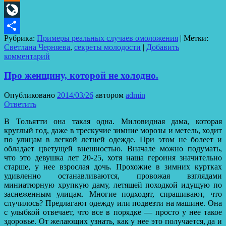
Odnoklassniki
LiveJournal
Рубрика:
Примеры реальных случаев омоложения
|
Метки:
Отправить
Светлана Черняева
,
секреты молодости
|
Добавить
комментарий
Про женщину, которой не холодно.
Опубликовано
2014/03/26
автором
admin
Ответить
В Тольятти она такая одна. Миловидная дама, которая
круглый год, даже в трескучие зимние морозы и метель, ходит
по улицам в легкой летней одежде. При этом не болеет и
обладает цветущей внешностью. Вначале можно подумать,
что это девушка лет 20-25, хотя наша героиня значительно
старше, у нее взрослая дочь. Прохожие в зимних куртках
удивленно останавливаются, провожая взглядами
миниатюрную хрупкую даму, летящей походкой идущую по
заснеженным улицам. Многие подходят, спрашивают, что
случилось? Предлагают одежду или подвезти на машине. Она
с улыбкой отвечает, что все в порядке — просто у нее такое
здоровье. От желающих узнать, как у нее это получается, да и