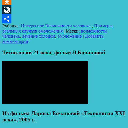
Telegram
Odnoklassniki
LiveJournal
Рубрика:
Интересное.Возможности человека.
,
Примеры
Отправить
реальных случаев омоложения
|
Метки:
возможности
человека
,
лечение холодом
,
омоложение
|
Добавить
комментарий
Технологии 21 века_фильм Л.Бочановой
Из фильма Ларисы Бочановой «Технологии XXI
века», 2005 г.