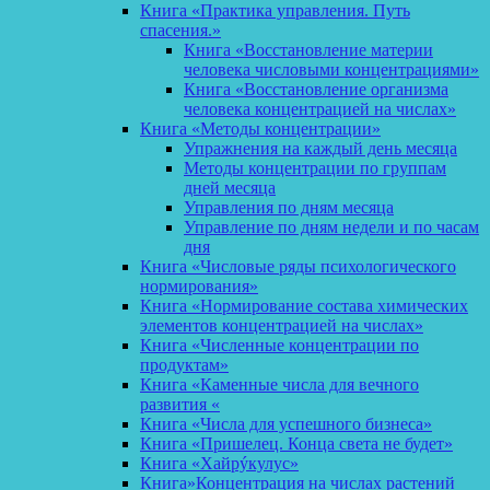
Книга «Практика управления. Путь
спасения.»
Книга «Восстановление материи
человека числовыми концентрациями»
Книга «Восстановление организма
человека концентрацией на числах»
Книга «Методы концентрации»
Упражнения на каждый день месяца
Методы концентрации по группам
дней месяца
Управления по дням месяца
Управление по дням недели и по часам
дня
Книга «Числовые ряды психологического
нормирования»
Книга «Нормирование состава химических
элементов концентрацией на числах»
Книга «Численные концентрации по
продуктам»
Книга «Каменные числа для вечного
развития «
Книга «Числа для успешного бизнеса»
Книга «Пришелец. Конца света не будет»
Книга «Хайрýкулус»
Книга»Концентрация на числах растений