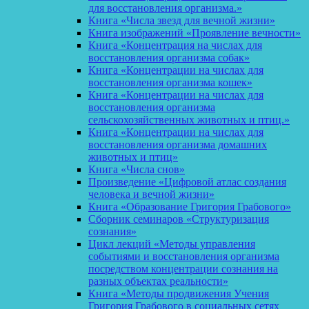
для восстановления организма.»
Книга «Числа звезд для вечной жизни»
Книга изображений «Проявление вечности»
Книга «Концентрация на числах для
восстановления организма собак»
Книга «Концентрации на числах для
восстановления организма кошек»
Книга «Концентрации на числах для
восстановления организма
сельскохозяйственных животных и птиц.»
Книга «Концентрации на числах для
восстановления организма домашних
животных и птиц»
Книга «Числа снов»
Произведение «Цифровой атлас создания
человека и вечной жизни»
Книга «Образование Григория Грабового»
Сборник семинаров «Структуризация
сознания»
Цикл лекций «Методы управления
событиями и восстановления организма
посредством концентрации сознания на
разных объектах реальности»
Книга «Методы продвижения Учения
Григория Грабового в социальных сетях