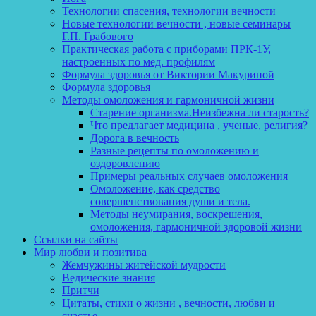
Технологии спасения, технологии вечности
Новые технологии вечности , новые семинары
Г.П. Грабового
Практическая работа с приборами ПРК-1У,
настроенных по мед. профилям
Формула здоровья от Виктории Макуриной
Формула здоровья
Методы омоложения и гармоничной жизни
Старение организма.Неизбежна ли старость?
Что предлагает медицина , ученые, религия?
Дорога в вечность
Разные рецепты по омоложению и
оздоровлению
Примеры реальных случаев омоложения
Омоложение, как средство
совершенствования души и тела.
Методы неумирания, воскрешения,
омоложения, гармоничной здоровой жизни
Ссылки на сайты
Мир любви и позитива
Жемчужины житейской мудрости
Ведические знания
Притчи
Цитаты, стихи о жизни , вечности, любви и
счастье