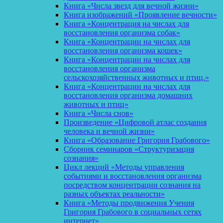
Книга «Числа звезд для вечной жизни»
Книга изображений «Проявление вечности»
Книга «Концентрация на числах для
восстановления организма собак»
Книга «Концентрации на числах для
восстановления организма кошек»
Книга «Концентрации на числах для
восстановления организма
сельскохозяйственных животных и птиц.»
Книга «Концентрации на числах для
восстановления организма домашних
животных и птиц»
Книга «Числа снов»
Произведение «Цифровой атлас создания
человека и вечной жизни»
Книга «Образование Григория Грабового»
Сборник семинаров «Структуризация
сознания»
Цикл лекций «Методы управления
событиями и восстановления организма
посредством концентрации сознания на
разных объектах реальности»
Книга «Методы продвижения Учения
Григория Грабового в социальных сетях
интернет»