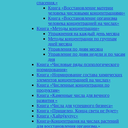
спасения.»
Книга «Восстановление материи
человека числовыми концентрациями»
Книга «Восстановление организма
человека концентрацией на числах»
Книга «Методы концентрации»
Упражнения на каждый день месяца
Методы концентрации по группам
дней месяца
Управления по дням месяца
Управление по дням недели и по часам
дня
Книга «Числовые ряды психологического
нормирования»
Книга «Нормирование состава химических
элементов концентрацией на числах»
Книга «Численные концентрации по
продуктам»
Книга «Каменные числа для вечного
развития «
Книга «Числа для успешного бизнеса»
Книга «Пришелец. Конца света не будет»
Книга «Хайрýкулус»
Книга»Концентрация на числах растений
для восстановления организма.»