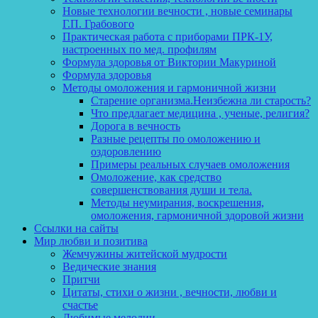
Новые технологии вечности , новые семинары
Г.П. Грабового
Практическая работа с приборами ПРК-1У,
настроенных по мед. профилям
Формула здоровья от Виктории Макуриной
Формула здоровья
Методы омоложения и гармоничной жизни
Старение организма.Неизбежна ли старость?
Что предлагает медицина , ученые, религия?
Дорога в вечность
Разные рецепты по омоложению и
оздоровлению
Примеры реальных случаев омоложения
Омоложение, как средство
совершенствования души и тела.
Методы неумирания, воскрешения,
омоложения, гармоничной здоровой жизни
Ссылки на сайты
Мир любви и позитива
Жемчужины житейской мудрости
Ведические знания
Притчи
Цитаты, стихи о жизни , вечности, любви и
счастье
Любимые мелодии