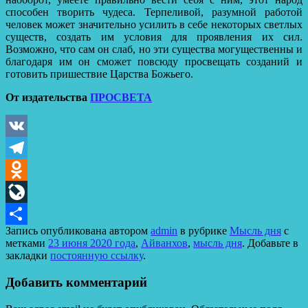
способен творить чудеса. Терпеливой, разумной работой
человек может значительно усилить в себе некоторых светлых
существ, создать им условия для проявления их сил.
Возможно, что сам он слаб, но эти существа могущественны и
благодаря им он сможет повсюду просвещать созданий и
готовить пришествие Царства Божьего.
От издательства
ПРОСВЕТА
VK
Telegram
Odnoklassniki
LiveJournal
Запись опубликована автором
admin
в рубрике
Мысль дня
с
Отправить
метками
23 июня 2020 года
,
Айванхов
,
мысль дня
. Добавьте в
закладки
постоянную ссылку
.
Добавить комментарий