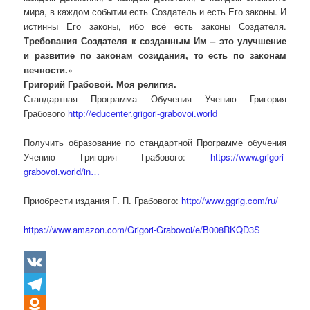
мира, в каждом событии есть Создатель и есть Его законы. И
истинны Его законы, ибо всё есть законы Создателя.
Требования Создателя к созданным Им – это улучшение
и развитие по законам созидания, то есть по законам
вечности.
»
Григорий Грабовой. Моя религия.
Стандартная Программа Обучения Учению Григория
Грабового
http://educenter.grigori-grabovoi.world
Получить образование по стандартной Программе обучения
Учению Григория Грабового:
https://www.grigori-
grabovoi.world/in…
Приобрести издания Г. П. Грабового:
http://www.ggrig.com/ru/
https://www.amazon.com/Grigori-Grabovoi/e/B008RKQD3S
VK
Telegram