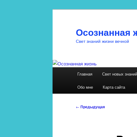
Перейти
к
основному
Осознанная 
содержимому
Свет знаний жизни вечной
Главное
Главная
Свет новых знани
меню
Обо мне
Карта сайта
Навигация
←
Предыдущая
по
записям