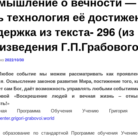
мышление о вечности —
ь технология её достиже
ержка из текста- 296 (из
изведения Г.П.Грабового
ано
2022/10/30
Любое событие
мы можем рассматривать как проявле
ля
.
Осмысление
законов развития Мира, постижение того, 
т сам Бог, даёт возможность управлять любыми событиям
бовой «Воскрешение людей и вечная жизнь – отны
ть!»
ртная Программа Обучения Учению Григория Гр
center.grigori-grabovoi.world
 образование по стандартной Программе обучения Учению