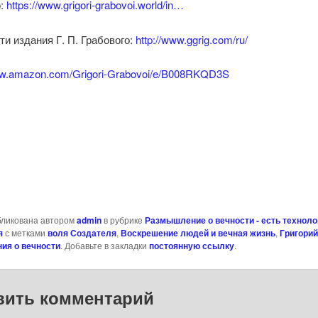
о:
https://www.grigori-grabovoi.world/in…
и издания Г. П. Грабового:
http://www.ggrig.com/ru/
ww.amazon.com/Grigori-Grabovoi/e/B008RKQD3S
niki
al
бликована автором
admin
в рубрике
Размышление о вечности - есть техноло
ь
я
с метками
воля Создателя
,
Воскрешение людей и вечная жизнь
,
Григорий
ия о вечности
. Добавьте в закладки
постоянную ссылку
.
вить комментарий