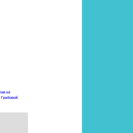
гия её
 Грабовой
,