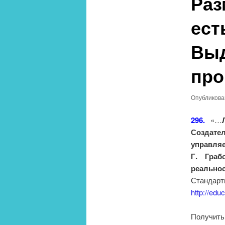
Раз
ест
Выд
про
Опубликов
296.
«…
Создате
управляе
Г. Гра
реальнос
Станда
http://edu
Получить