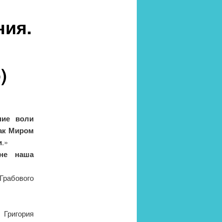
ния.
)
ние воли
как Миром
и
.»
не наша
абового
 Григория