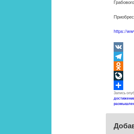
Грабовог
Приобрест
https://w
VK
Telegram
Odnoklass
LiveJourn
Запись опу
Отправит
достижени
размышлен
Доба