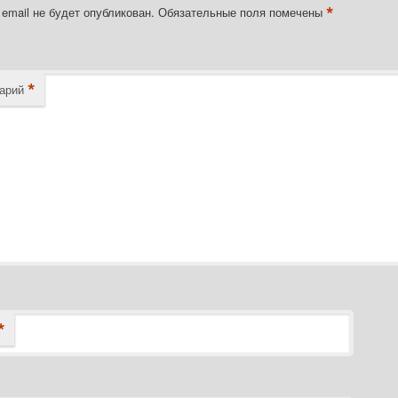
*
email не будет опубликован.
Обязательные поля помечены
*
арий
*