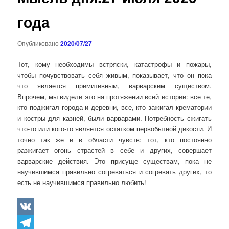
года
Опубликовано
2020/07/27
Тот, кому необходимы встряски, катастрофы и пожары,
чтобы почувствовать себя живым, показывает, что он пока
что является примитивным, варварским существом.
Впрочем, мы видели это на протяжении всей истории:
все те,
кто поджигал города и деревни, все, кто зажигал крематории
и костры для казней, были варварами. Потребность сжигать
что-то или кого-то является остатком первобытной дикости. И
точно так же и в области чувств: тот, кто постоянно
разжигает огонь страстей в себе и других, совершает
варварские действия. Это присуще существам, пока не
научившимся правильно согреваться и согревать других, то
есть не научившимся правильно любить!
VK