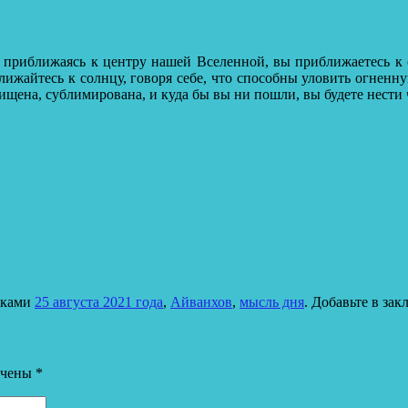
о, приближаясь к центру нашей Вселенной, вы приближаетесь к
ижайтесь к солнцу, говоря себе, что способны уловить огненную
щена, сублимирована, и куда бы вы ни пошли, вы будете нести ч
тками
25 августа 2021 года
,
Айванхов
,
мысль дня
. Добавьте в за
ечены
*