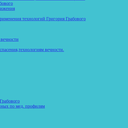
бового
тижения
применения технологий Григория Грабового
 вечности
спасения,технологиям вечности.
 Грабового
нных по мед. профилям