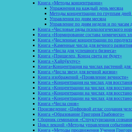
Книга «Методы концентрации»
Упражнения на каждый день месяца
Методы концентрации по группам дней
Управления по дням месяца
Управление по дням недели и по часам 
Книга «Числовые ряды психологического но
Книга «Нормирование состава химических эл
Книга «Численные концентрации по продукт
Книга «Каменные числа для вечного развития
Книга «Числа для успешного бизнеса»
Книга «Пришелец. Конца света не будет»
Книга «Хайрýкулус»
Книга»Концентрация на числах растений для 
Книга «Числа звезд для вечной жизни»
Книга изображений «Проявление вечности»
Книга «Концентрация на числах для восстано
Книга «Концентрации на числах для восстан
Книга «Концентрации на числах для восстано
Книга «Концентрации на числах для восстан
Книга «Числа снов»
Произведение «Цифровой атлас создания чел
Книга «Образование Григория Грабового»
Сборник семинаров «Структуризация сознан
Цикл лекций «Методы управления событиями 
Книга «Методы продвижения Учения Григория