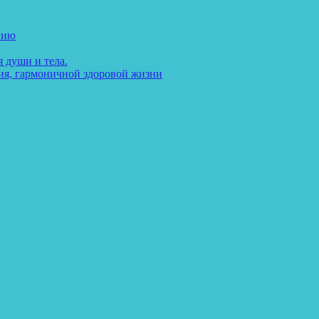
нию
 души и тела.
ия, гармоничной здоровой жизни