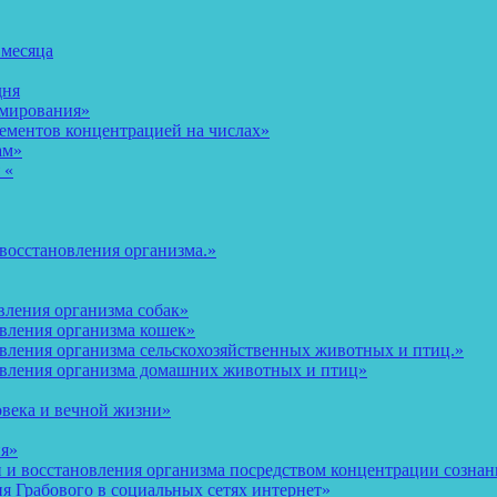
 месяца
дня
рмирования»
ементов концентрацией на числах»
ам»
 «
восстановления организма.»
вления организма собак»
овления организма кошек»
вления организма сельскохозяйственных животных и птиц.»
овления организма домашних животных и птиц»
овека и вечной жизни»
ия»
и восстановления организма посредством концентрации сознани
 Грабового в социальных сетях интернет»