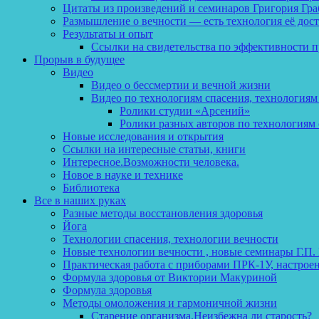
Цитаты из произведений и семинаров Григория Гра
Размышление о вечности — есть технология её дос
Результаты и опыт
Ссылки на свидетельства по эффективности 
Прорыв в будущее
Видео
Видео о бессмертии и вечной жизни
Видео по технологиям спасения, технологиям
Ролики студии «Арсений»
Ролики разных авторов по технологиям 
Новые исследования и открытия
Ссылки на интересные статьи, книги
Интересное.Возможности человека.
Новое в науке и технике
Библиотека
Все в наших руках
Разные методы восстановления здоровья
Йога
Технологии спасения, технологии вечности
Новые технологии вечности , новые семинары Г.П.
Практическая работа с приборами ПРК-1У, настрое
Формула здоровья от Виктории Макуриной
Формула здоровья
Методы омоложения и гармоничной жизни
Старение организма.Неизбежна ли старость?