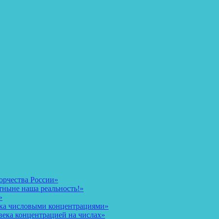
орчества России»
тныне наша реальность!»
»
ека числовыми концентрациями»
века концентрацией на числах»