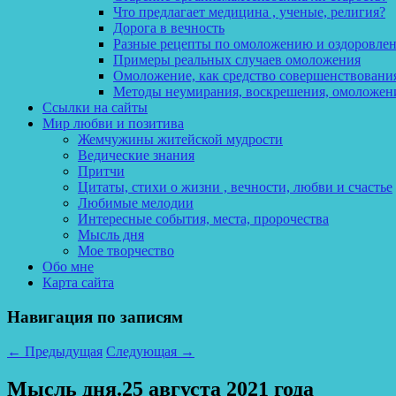
Что предлагает медицина , ученые, религия?
Дорога в вечность
Разные рецепты по омоложению и оздоровле
Примеры реальных случаев омоложения
Омоложение, как средство совершенствования
Методы неумирания, воскрешения, омоложен
Ссылки на сайты
Мир любви и позитива
Жемчужины житейской мудрости
Ведические знания
Притчи
Цитаты, стихи о жизни , вечности, любви и счастье
Любимые мелодии
Интересные события, места, пророчества
Мысль дня
Мое творчество
Обо мне
Карта сайта
Навигация по записям
←
Предыдущая
Следующая
→
Мысль дня.25 августа 2021 года