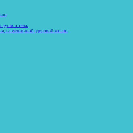
нию
 души и тела.
ия, гармоничной здоровой жизни