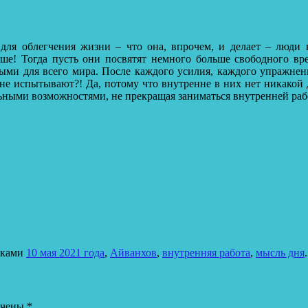
 для облегчения жизни – что она, впрочем, и делает – люди 
ше! Тогда пусть они посвятят немного больше свободного вре
ными для всего мира.
После каждого усилия, каждого упражнени
не испытывают?! Да, потому что внутренне в них нет никакой
ными возможностями, не прекращая заниматься внутренней рабо
тками
10 мая 2021 года
,
Айванхов
,
внутренняя работа
,
мысль дня
ечены
*