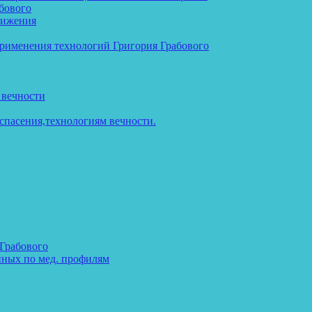
бового
тижения
применения технологий Григория Грабового
 вечности
спасения,технологиям вечности.
 Грабового
нных по мед. профилям