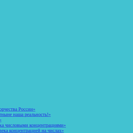
орчества России»
тныне наша реальность!»
»
ека числовыми концентрациями»
века концентрацией на числах»