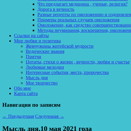
Что предлагает медицина , ученые, религия?
Дорога в вечность
Разные рецепты по омоложению и оздоровле
Примеры реальных случаев омоложения
Омоложение, как средство совершенствования
Методы неумирания, воскрешения, омоложен
Ссылки на сайты
Мир любви и позитива
Жемчужины житейской мудрости
Ведические знания
Притчи
Цитаты, стихи о жизни , вечности, любви и счастье
Любимые мелодии
Интересные события, места, пророчества
Мысль дня
Мое творчество
Обо мне
Карта сайта
Навигация по записям
←
Предыдущая
Следующая
→
Мысль дня.10 мая 2021 года