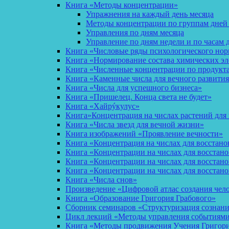
Книга «Методы концентрации»
Упражнения на каждый день месяца
Методы концентрации по группам дней
Управления по дням месяца
Управление по дням недели и по часам 
Книга «Числовые ряды психологического но
Книга «Нормирование состава химических эл
Книга «Численные концентрации по продукт
Книга «Каменные числа для вечного развития
Книга «Числа для успешного бизнеса»
Книга «Пришелец. Конца света не будет»
Книга «Хайрýкулус»
Книга»Концентрация на числах растений для 
Книга «Числа звезд для вечной жизни»
Книга изображений «Проявление вечности»
Книга «Концентрация на числах для восстано
Книга «Концентрации на числах для восстан
Книга «Концентрации на числах для восстано
Книга «Концентрации на числах для восстан
Книга «Числа снов»
Произведение «Цифровой атлас создания чел
Книга «Образование Григория Грабового»
Сборник семинаров «Структуризация сознан
Цикл лекций «Методы управления событиями 
Книга «Методы продвижения Учения Григория