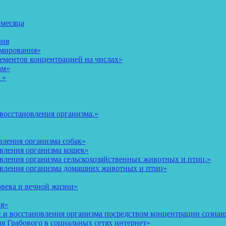
 месяца
дня
рмирования»
ементов концентрацией на числах»
ам»
 «
восстановления организма.»
вления организма собак»
овления организма кошек»
вления организма сельскохозяйственных животных и птиц.»
овления организма домашних животных и птиц»
овека и вечной жизни»
ия»
и восстановления организма посредством концентрации сознани
 Грабового в социальных сетях интернет»