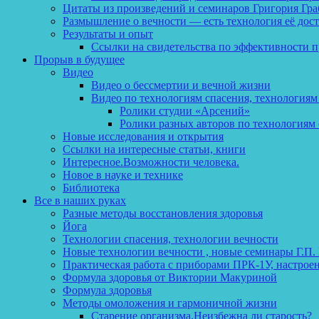
Цитаты из произведений и семинаров Григория Гра
Размышление о вечности — есть технология её дос
Результаты и опыт
Ссылки на свидетельства по эффективности 
Прорыв в будущее
Видео
Видео о бессмертии и вечной жизни
Видео по технологиям спасения, технологиям
Ролики студии «Арсений»
Ролики разных авторов по технологиям 
Новые исследования и открытия
Ссылки на интересные статьи, книги
Интересное.Возможности человека.
Новое в науке и технике
Библиотека
Все в наших руках
Разные методы восстановления здоровья
Йога
Технологии спасения, технологии вечности
Новые технологии вечности , новые семинары Г.П.
Практическая работа с приборами ПРК-1У, настрое
Формула здоровья от Виктории Макуриной
Формула здоровья
Методы омоложения и гармоничной жизни
Старение организма.Неизбежна ли старость?