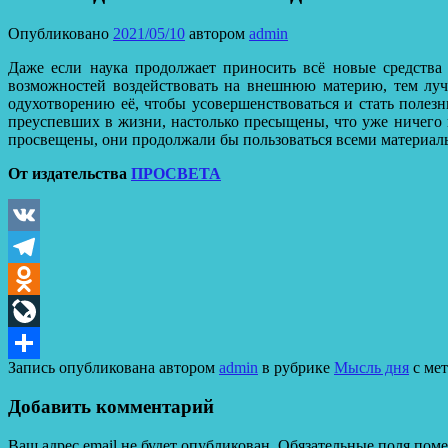
Опубликовано
2021/05/10
автором
admin
Даже если наука продолжает приносить всё новые средства
возможностей воздействовать на внешнюю материю, тем луч
одухотворению её, чтобы усовершенствоваться и стать полез
преуспевших в жизни, настолько пресыщены, что уже ничего 
просвещены, они продолжали бы пользоваться всеми материаль
От издательства
ПРОСВЕТА
VK
Telegram
Odnoklassniki
LiveJournal
Запись опубликована автором
admin
в рубрике
Мысль дня
с ме
Отправить
Добавить комментарий
Ваш адрес email не будет опубликован.
Обязательные поля пом