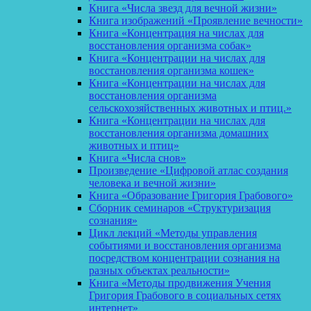
Книга «Числа звезд для вечной жизни»
Книга изображений «Проявление вечности»
Книга «Концентрация на числах для
восстановления организма собак»
Книга «Концентрации на числах для
восстановления организма кошек»
Книга «Концентрации на числах для
восстановления организма
сельскохозяйственных животных и птиц.»
Книга «Концентрации на числах для
восстановления организма домашних
животных и птиц»
Книга «Числа снов»
Произведение «Цифровой атлас создания
человека и вечной жизни»
Книга «Образование Григория Грабового»
Сборник семинаров «Структуризация
сознания»
Цикл лекций «Методы управления
событиями и восстановления организма
посредством концентрации сознания на
разных объектах реальности»
Книга «Методы продвижения Учения
Григория Грабового в социальных сетях
интернет»