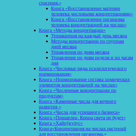
спасения.»
Книга «Восстановление материи
человека числовыми концентрациями»
Книга «Восстановление организма
человека концентрацией на числах»
Книга «Методы концентрации»
Упражнения на каждый день месяца
Методы концентрации по группам
дней месяца
Управления по дням месяца
Управление по дням недели и по часам
дня
Книга «Числовые ряды психологического
нормирования»
Книга «Нормирование состава химических
элементов концентрацией на числах»
Книга «Численные концентрации по
продуктам»
Книга «Каменные числа для вечного
развития «
Книга «Числа для успешного бизнеса»
Книга «Пришелец. Конца света не будет»
Книга «Хайрýкулус»
Книга»Концентрация на числах растений
для восстановления организма.»