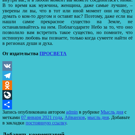
В то время как мужчина, женщина, даже самые лучшие, –
уверены ли вы, что в тот или иной момент они не будут
думать о ком-то другом и оставят вас? Поэтому, даже если вы
нашли самое прекрасное существо на Земле, не
останавливайтесь на нем. Поблагодарите Небо за то, что оно
позволило вам встретить такое существо, но помните, что
истинную любовь вы познаете, только когда сумеете найти её
в регионах души и духа.
От издательства
ПРОСВЕТА
VK
Telegram
Odnoklassniki
LiveJournal
Запись опубликована автором
admin
в рубрике
Мысль дня
с
Отправить
метками
07 января 2021 года
,
Айванхов
,
мысль дня
. Добавьте
в закладки
постоянную ссылку
.
Добавить комментарий