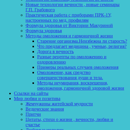
Новые технологии вечности , новые семинары
Г.П. Грабового
Практическая работа с приборами ПРК-1У,
настроенных по мед. профилям
Формула здоровья от Виктории Макуриной
Формула здоровья
Методы омоложения и гармоничной жизни
Старение организма.Неизбежна ли старость?
Что предлагает медицина , ученые, религия?
Дорога в вечность
Разные рецепты по омоложению и
оздоровлению
Примеры реальных случаев омоложения
Омоложение, как средство
совершенствования души и тела.
Методы неумирания, воскрешения,
омоложения, гармоничной здоровой жизни
Ссылки на сайты
Мир любви и позитива
Жемчужины житейской мудрости
Ведические знания
Притчи
Цитаты, стихи о жизни , вечности, любви и
счастье
Любимые мелодии