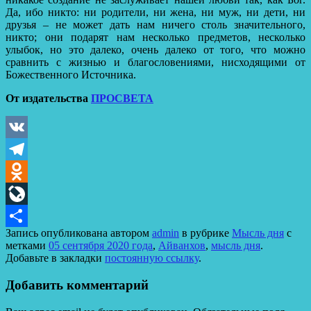
Да, ибо никто: ни родители, ни жена, ни муж, ни дети, ни
друзья – не может дать нам ничего столь значительного,
никто; они подарят нам несколько предметов, несколько
улыбок, но это далеко, очень далеко от того, что можно
сравнить с жизнью и благословениями, нисходящими от
Божественного Источника.
От издательства
ПРОСВЕТА
VK
Telegram
Odnoklassniki
LiveJournal
Запись опубликована автором
admin
в рубрике
Мысль дня
с
Отправить
метками
05 сентября 2020 года
,
Айванхов
,
мысль дня
.
Добавьте в закладки
постоянную ссылку
.
Добавить комментарий