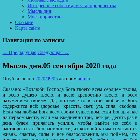
Интересные события, места, пророчества
Мысль дня
Мое творчество
Обо мне
Карта сайта
Навигация по записям
←
Предыдущая
Следующая
→
Мысль дня.05 сентября 2020 года
Опубликовано
2020/09/05
автором
admin
Сказано: «Возлюби Господа Бога твоего всем сердцем твоим,
и всею душею твоею, и всею крепостию твоею, и всем
разумением твоим». Да, потому что в этой любви к Богу
содержится всё: здоровье, красота, свет, ум, сила, свобода.
Если мы любим Бога всем своим существом, если Бог для нас
на первом месте,
если мы ежедневно три, четыре, десять раз в
день будем прилагать усилия, чтобы выйти из себя и
раствориться в безграничности, из которой к нам спускаются
жизнь, счастье, силы и все благословения, мы поймём, что
никакое создание не заслуживает нашей любви так, как Бог.