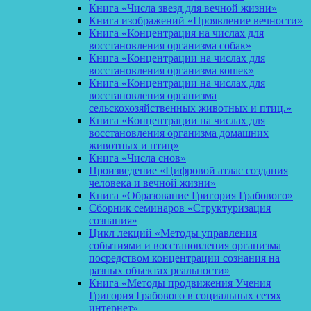
Книга «Числа звезд для вечной жизни»
Книга изображений «Проявление вечности»
Книга «Концентрация на числах для
восстановления организма собак»
Книга «Концентрации на числах для
восстановления организма кошек»
Книга «Концентрации на числах для
восстановления организма
сельскохозяйственных животных и птиц.»
Книга «Концентрации на числах для
восстановления организма домашних
животных и птиц»
Книга «Числа снов»
Произведение «Цифровой атлас создания
человека и вечной жизни»
Книга «Образование Григория Грабового»
Сборник семинаров «Структуризация
сознания»
Цикл лекций «Методы управления
событиями и восстановления организма
посредством концентрации сознания на
разных объектах реальности»
Книга «Методы продвижения Учения
Григория Грабового в социальных сетях
интернет»