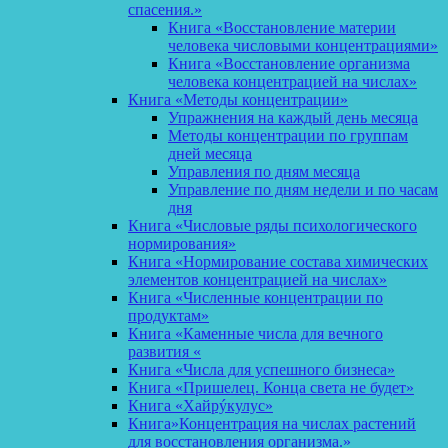
спасения.»
Книга «Восстановление материи
человека числовыми концентрациями»
Книга «Восстановление организма
человека концентрацией на числах»
Книга «Методы концентрации»
Упражнения на каждый день месяца
Методы концентрации по группам
дней месяца
Управления по дням месяца
Управление по дням недели и по часам
дня
Книга «Числовые ряды психологического
нормирования»
Книга «Нормирование состава химических
элементов концентрацией на числах»
Книга «Численные концентрации по
продуктам»
Книга «Каменные числа для вечного
развития «
Книга «Числа для успешного бизнеса»
Книга «Пришелец. Конца света не будет»
Книга «Хайрýкулус»
Книга»Концентрация на числах растений
для восстановления организма.»