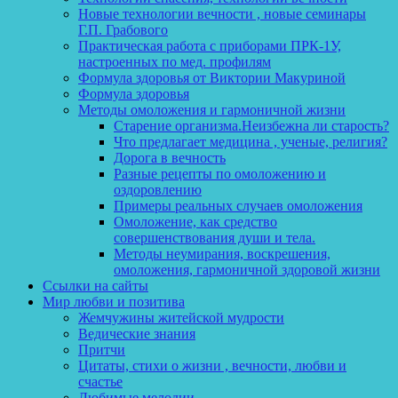
Новые технологии вечности , новые семинары
Г.П. Грабового
Практическая работа с приборами ПРК-1У,
настроенных по мед. профилям
Формула здоровья от Виктории Макуриной
Формула здоровья
Методы омоложения и гармоничной жизни
Старение организма.Неизбежна ли старость?
Что предлагает медицина , ученые, религия?
Дорога в вечность
Разные рецепты по омоложению и
оздоровлению
Примеры реальных случаев омоложения
Омоложение, как средство
совершенствования души и тела.
Методы неумирания, воскрешения,
омоложения, гармоничной здоровой жизни
Ссылки на сайты
Мир любви и позитива
Жемчужины житейской мудрости
Ведические знания
Притчи
Цитаты, стихи о жизни , вечности, любви и
счастье
Любимые мелодии