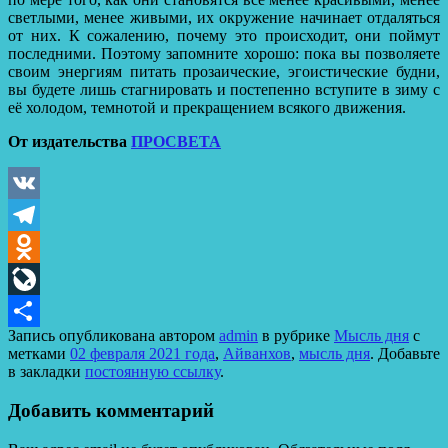
светлыми, менее живыми, их окружение начинает отдаляться
от них. К сожалению, почему это происходит, они поймут
последними. Поэтому запомните хорошо: пока вы позволяете
своим энергиям питать прозаические, эгоистические будни,
вы будете лишь стагнировать и постепенно вступите в зиму с
её холодом, темнотой и прекращением всякого движения.
От издательства
ПРОСВЕТА
VK
Telegram
Odnoklassniki
LiveJournal
Запись опубликована автором
admin
в рубрике
Мысль дня
с
Отправить
метками
02 февраля 2021 года
,
Айванхов
,
мысль дня
. Добавьте
в закладки
постоянную ссылку
.
Добавить комментарий