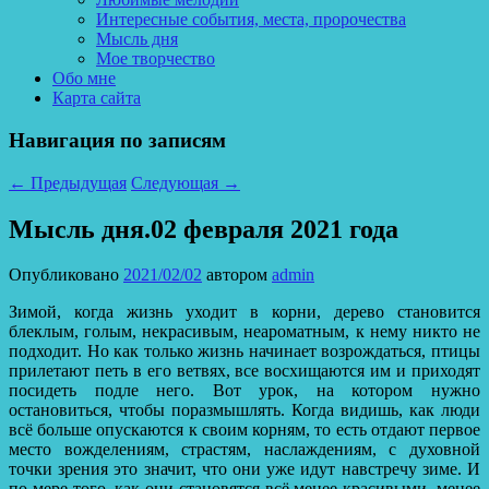
Интересные события, места, пророчества
Мысль дня
Мое творчество
Обо мне
Карта сайта
Навигация по записям
←
Предыдущая
Следующая
→
Мысль дня.02 февраля 2021 года
Опубликовано
2021/02/02
автором
admin
Зимой, когда жизнь уходит в корни, дерево становится
блеклым, голым, некрасивым, неароматным, к нему никто не
подходит. Но как только жизнь начинает возрождаться, птицы
прилетают петь в его ветвях, все восхищаются им и приходят
посидеть подле него. Вот урок, на котором нужно
остановиться, чтобы поразмышлять.
Когда видишь, как люди
всё больше опускаются к своим корням, то есть отдают первое
место вожделениям, страстям, наслаждениям, с духовной
точки зрения это значит, что они уже идут навстречу зиме. И
по мере того, как они становятся всё менее красивыми, менее