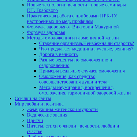
Новые технологии вечности , новые семинары
Г.П. Грабового
Практическая работа с приборами ПРК-1У,
настроенных по мед. профилям
Формула здоровья от Виктории Макуриной
Формула здоровья
Методы омоложения и гармоничной жизни
Старение организма.Неизбежна ли старость?
Что предлагает медицина , ученые, религия?
Дорога в вечность
Разные рецепты по омоложению и
оздоровлению
Примеры реальных случаев омоложения
Омоложение, как средство
совершенствования души и тела.
Методы неумирания, воскрешения,
омоложения, гармоничной здоровой жизни
Ссылки на сайты
Мир любви и позитива
Жемчужины житейской мудрости
Ведические знания
Притчи
Цитаты, стихи о жизни , вечности, любви и
счастье
Любимые мелодии