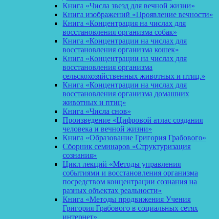
Книга «Числа звезд для вечной жизни»
Книга изображений «Проявление вечности»
Книга «Концентрация на числах для
восстановления организма собак»
Книга «Концентрации на числах для
восстановления организма кошек»
Книга «Концентрации на числах для
восстановления организма
сельскохозяйственных животных и птиц.»
Книга «Концентрации на числах для
восстановления организма домашних
животных и птиц»
Книга «Числа снов»
Произведение «Цифровой атлас создания
человека и вечной жизни»
Книга «Образование Григория Грабового»
Сборник семинаров «Структуризация
сознания»
Цикл лекций «Методы управления
событиями и восстановления организма
посредством концентрации сознания на
разных объектах реальности»
Книга «Методы продвижения Учения
Григория Грабового в социальных сетях
интернет»