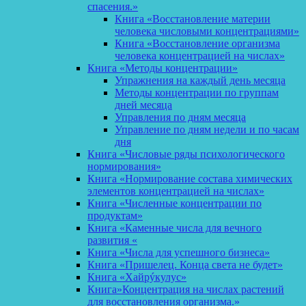
спасения.»
Книга «Восстановление материи
человека числовыми концентрациями»
Книга «Восстановление организма
человека концентрацией на числах»
Книга «Методы концентрации»
Упражнения на каждый день месяца
Методы концентрации по группам
дней месяца
Управления по дням месяца
Управление по дням недели и по часам
дня
Книга «Числовые ряды психологического
нормирования»
Книга «Нормирование состава химических
элементов концентрацией на числах»
Книга «Численные концентрации по
продуктам»
Книга «Каменные числа для вечного
развития «
Книга «Числа для успешного бизнеса»
Книга «Пришелец. Конца света не будет»
Книга «Хайрýкулус»
Книга»Концентрация на числах растений
для восстановления организма.»