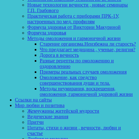
Новые технологии вечности , новые семинары
Г.П. Грабового
Практическая работа с приборами ПРК-1У,
настроенных по мед. профилям
Формула здоровья от Виктории Макуриной
Формула здоровья
Методы омоложения и гармоничной жизни
Старение организма.Неизбежна ли старость?
Что предлагает медицина , ученые, религия?
Дорога в вечность
Разные рецепты по омоложению и
оздоровлению
Примеры реальных случаев омоложения
Омоложение, как средство
совершенствования души и тела.
Методы неумирания, воскрешения,
омоложения, гармоничной здоровой жизни
Ссылки на сайты
Мир любви и позитива
Жемчужины житейской мудрости
Ведические знания
Притчи
Цитаты, стихи о жизни , вечности, любви и
счастье
Любимые мелодии