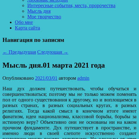
Интересные события, места, пророчества
Мысль дня
Мое творчество
Обо мне
Карта сайта
Навигация по записям
←
Предыдущая
Следующая
→
Мысль дня.01 марта 2021 года
Опубликовано
2021/03/01
автором
admin
Наш дух должен путешествовать, чтобы обучаться и
совершенствоваться; поэтому мы не только можем поменять
пол от одного существования к другому, но и воплощаемся в
разных странах, в разных социальных кругах, в разных
религиях. Тогда какой смысл в конечном итоге имеют
фанатизм, идеи национализма, классовой борьбы, борьбы за
истинную веру?
Объективно они не основаны ни на каком
прочном фундаменте. Дух путешествует в пространстве, и
именно люди в своей слепоте искусственно создают
разделение между расами, культурами. Но однажды от этих