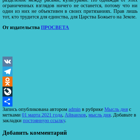
ограниченных взглядов ничего не останется, потому что ни
один из них не объективен в своих притязаниях. Прав лишь
тот, кто трудится для единства, для Царства Божьего на Земле.
От издательства
ПРОСВЕТА
VK
Telegram
Odnoklassniki
LiveJournal
Запись опубликована автором
admin
в рубрике
Мысль дня
с
Отправить
метками
01 марта 2021 года
,
Айванхов
,
мысль дня
. Добавьте в
закладки
постоянную ссылку
.
Добавить комментарий