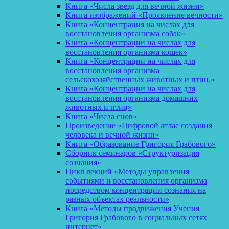
Книга «Числа звезд для вечной жизни»
Книга изображений «Проявление вечности»
Книга «Концентрация на числах для
восстановления организма собак»
Книга «Концентрации на числах для
восстановления организма кошек»
Книга «Концентрации на числах для
восстановления организма
сельскохозяйственных животных и птиц.»
Книга «Концентрации на числах для
восстановления организма домашних
животных и птиц»
Книга «Числа снов»
Произведение «Цифровой атлас создания
человека и вечной жизни»
Книга «Образование Григория Грабового»
Сборник семинаров «Структуризация
сознания»
Цикл лекций «Методы управления
событиями и восстановления организма
посредством концентрации сознания на
разных объектах реальности»
Книга «Методы продвижения Учения
Григория Грабового в социальных сетях
интернет»