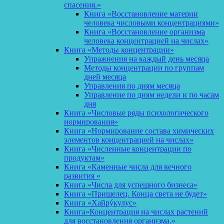
спасения.»
Книга «Восстановление материи
человека числовыми концентрациями»
Книга «Восстановление организма
человека концентрацией на числах»
Книга «Методы концентрации»
Упражнения на каждый день месяца
Методы концентрации по группам
дней месяца
Управления по дням месяца
Управление по дням недели и по часам
дня
Книга «Числовые ряды психологического
нормирования»
Книга «Нормирование состава химических
элементов концентрацией на числах»
Книга «Численные концентрации по
продуктам»
Книга «Каменные числа для вечного
развития «
Книга «Числа для успешного бизнеса»
Книга «Пришелец. Конца света не будет»
Книга «Хайрýкулус»
Книга»Концентрация на числах растений
для восстановления организма.»