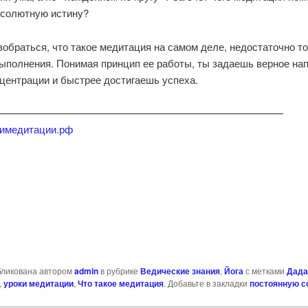
бсолютную истину?
обраться, что такое медитация на самом деле, недостаточно т
выполнения. Понимая принцип ее работы, ты задаешь верное на
нцентрации и быстрее достигаешь успеха.
————————————————————————————
окимедитации.рф
niki
al
бликована автором
admin
в рубрике
Ведические знания
,
Йога
с метками
Дада
ь
,
уроки медитации
,
Что такое медитация
. Добавьте в закладки
постоянную с