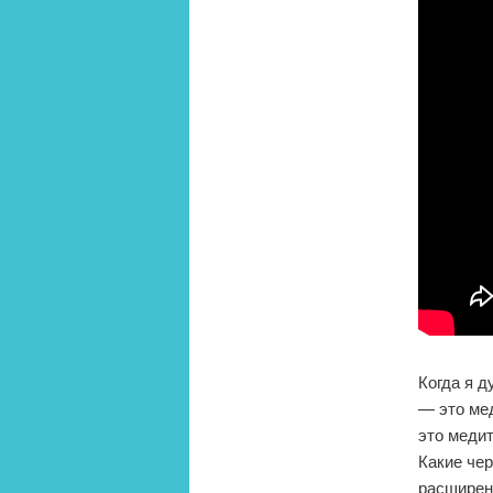
Когда я 
— это мед
это меди
Какие че
расширени