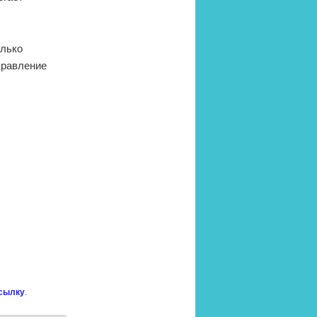
олько
правление
сылку
.