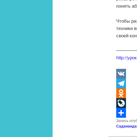
понять а
Чтобы раз
техники 
своей ко
————
http://ур
VK
Telegram
Odnoklass
LiveJourn
Запись опу
Отправит
Садананда