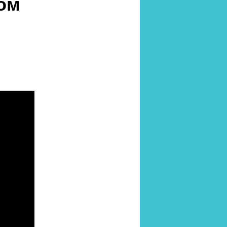
мом
?