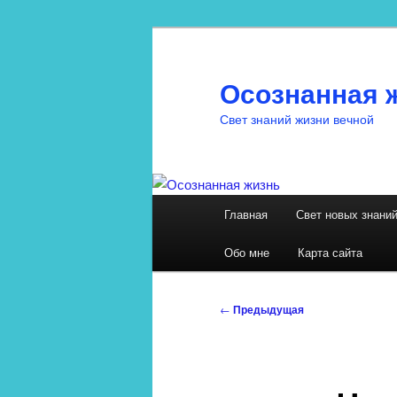
Перейти
к
основному
Осознанная 
содержимому
Свет знаний жизни вечной
Главное
Главная
Свет новых знани
меню
Обо мне
Карта сайта
Навигация
←
Предыдущая
по
записям