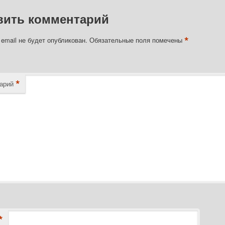
вить комментарий
*
email не будет опубликован.
Обязательные поля помечены
*
арий
*