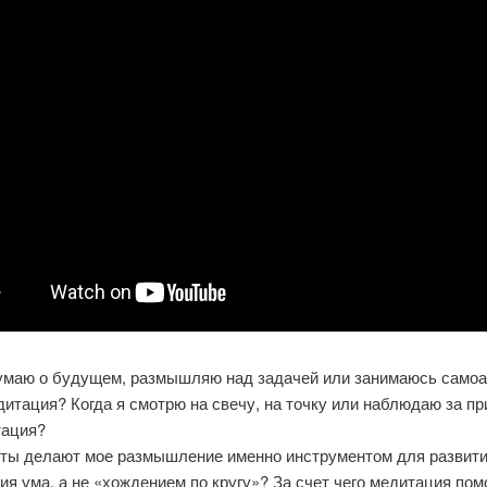
думаю о будущем, размышляю над задачей или занимаюсь само
итация? Когда я смотрю на свечу, на точку или наблюдаю за п
тация?
рты делают мое размышление именно инструментом для развити
я ума, а не «хождением по кругу»? За счет чего медитация пом