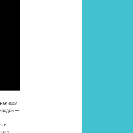
анализом
риродой —
я и
огает