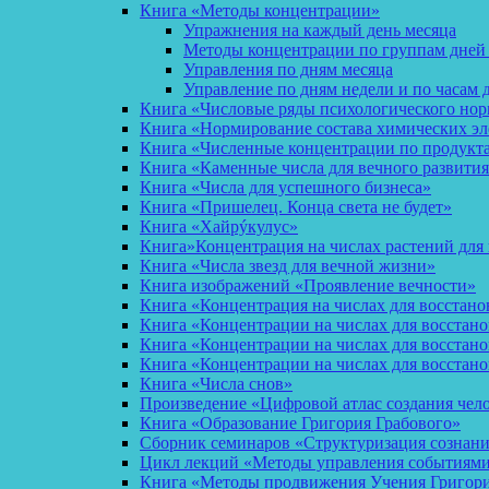
Книга «Методы концентрации»
Упражнения на каждый день месяца
Методы концентрации по группам дней
Управления по дням месяца
Управление по дням недели и по часам 
Книга «Числовые ряды психологического но
Книга «Нормирование состава химических эл
Книга «Численные концентрации по продукт
Книга «Каменные числа для вечного развития
Книга «Числа для успешного бизнеса»
Книга «Пришелец. Конца света не будет»
Книга «Хайрýкулус»
Книга»Концентрация на числах растений для 
Книга «Числа звезд для вечной жизни»
Книга изображений «Проявление вечности»
Книга «Концентрация на числах для восстано
Книга «Концентрации на числах для восстан
Книга «Концентрации на числах для восстано
Книга «Концентрации на числах для восстан
Книга «Числа снов»
Произведение «Цифровой атлас создания чел
Книга «Образование Григория Грабового»
Сборник семинаров «Структуризация сознан
Цикл лекций «Методы управления событиями 
Книга «Методы продвижения Учения Григория