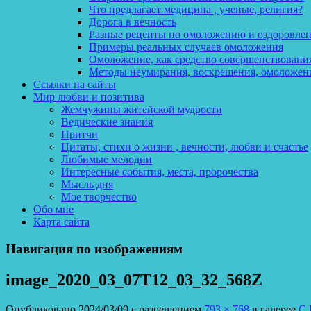
Что предлагает медицина , ученые, религия?
Дорога в вечность
Разные рецепты по омоложению и оздоровле
Примеры реальных случаев омоложения
Омоложение, как средство совершенствования
Методы неумирания, воскрешения, омоложен
Ссылки на сайты
Мир любви и позитива
Жемчужины житейской мудрости
Ведические знания
Притчи
Цитаты, стихи о жизни , вечности, любви и счастье
Любимые мелодии
Интересные события, места, пророчества
Мысль дня
Мое творчество
Обо мне
Карта сайта
Навигация по изображениям
image_2020_03_07T12_03_32_568Z
Опубликовано
2024/03/09
с разрешением
793 × 768
в галерее
С