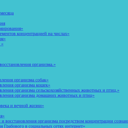
 месяца
дня
рмирования»
ементов концентрацией на числах»
ам»
 «
восстановления организма.»
вления организма собак»
овления организма кошек»
вления организма сельскохозяйственных животных и птиц.»
овления организма домашних животных и птиц»
овека и вечной жизни»
ия»
и восстановления организма посредством концентрации сознани
 Грабового в социальных сетях интернет»