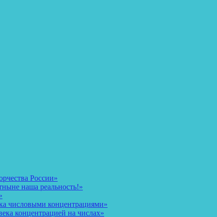
орчества России»
тныне наша реальность!»
»
ека числовыми концентрациями»
века концентрацией на числах»