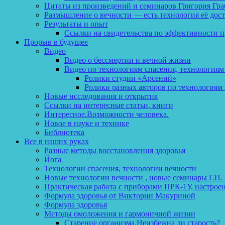
Цитаты из произведений и семинаров Григория Гра
Размышление о вечности — есть технология её дос
Результаты и опыт
Ссылки на свидетельства по эффективности 
Прорыв в будущее
Видео
Видео о бессмертии и вечной жизни
Видео по технологиям спасения, технологиям
Ролики студии «Арсений»
Ролики разных авторов по технологиям 
Новые исследования и открытия
Ссылки на интересные статьи, книги
Интересное.Возможности человека.
Новое в науке и технике
Библиотека
Все в наших руках
Разные методы восстановления здоровья
Йога
Технологии спасения, технологии вечности
Новые технологии вечности , новые семинары Г.П.
Практическая работа с приборами ПРК-1У, настрое
Формула здоровья от Виктории Макуриной
Формула здоровья
Методы омоложения и гармоничной жизни
Старение организма.Неизбежна ли старость?