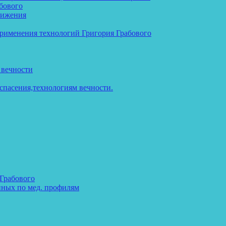
бового
тижения
применения технологий Григория Грабового
 вечности
спасения,технологиям вечности.
 Грабового
нных по мед. профилям