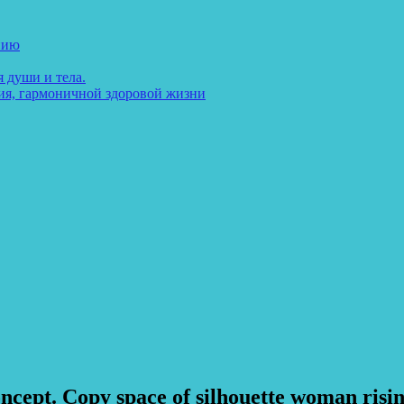
нию
 души и тела.
ия, гармоничной здоровой жизни
ncept. Copy space of silhouette woman risin