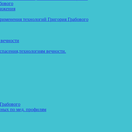
бового
тижения
применения технологий Григория Грабового
 вечности
спасения,технологиям вечности.
 Грабового
нных по мед. профилям