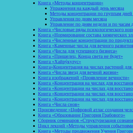
Книга «Методы концентрации»
Упражнения на каждый день месяца
Методы концентрации по группам дней
Управления по дням месяца
Управление по дням недели и по часам 
Книга «Числовые ряды психологического но
Книга «Нормирование состава химических эл
Книга «Численные концентрации по продукт
Книга «Каменные числа для вечного развития
Книга «Числа для успешного бизнеса»
Книга «Пришелец. Конца света не будет»
Книга «Хайрýкулус»
Книга»Концентрация на числах растений для 
Книга «Числа звезд для вечной жизни»
Книга изображений «Проявление вечности»
Книга «Концентрация на числах для восстано
Книга «Концентрации на числах для восстан
Книга «Концентрации на числах для восстано
Книга «Концентрации на числах для восстан
Книга «Числа снов»
Произведение «Цифровой атлас создания чел
Книга «Образование Григория Грабового»
Сборник семинаров «Структуризация сознан
Цикл лекций «Методы управления событиями 
Книга «Методы продвижения Учения Григория