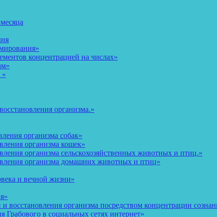
 месяца
дня
рмирования»
ементов концентрацией на числах»
ам»
 «
восстановления организма.»
вления организма собак»
овления организма кошек»
вления организма сельскохозяйственных животных и птиц.»
овления организма домашних животных и птиц»
овека и вечной жизни»
ия»
и восстановления организма посредством концентрации сознани
 Грабового в социальных сетях интернет»