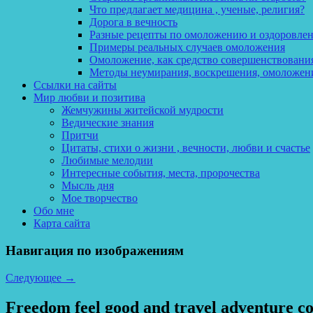
Что предлагает медицина , ученые, религия?
Дорога в вечность
Разные рецепты по омоложению и оздоровле
Примеры реальных случаев омоложения
Омоложение, как средство совершенствования
Методы неумирания, воскрешения, омоложен
Ссылки на сайты
Мир любви и позитива
Жемчужины житейской мудрости
Ведические знания
Притчи
Цитаты, стихи о жизни , вечности, любви и счастье
Любимые мелодии
Интересные события, места, пророчества
Мысль дня
Мое творчество
Обо мне
Карта сайта
Навигация по изображениям
Следующее →
Freedom feel good and travel adventure co