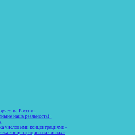
орчества России»
тныне наша реальность!»
»
ека числовыми концентрациями»
века концентрацией на числах»