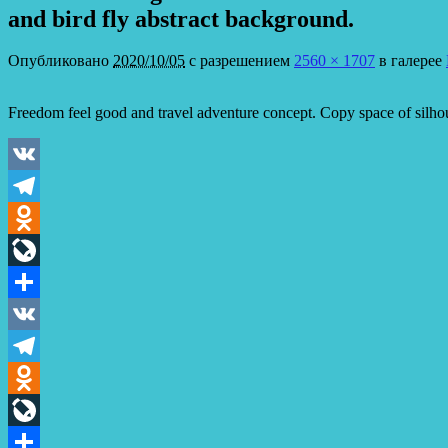
and bird fly abstract background.
Опубликовано
2020/10/05
с разрешением
2560 × 1707
в галерее
Freedom feel good and travel adventure concept. Copy space of silhoue
VK
Telegram
Odnoklassniki
LiveJournal
Отправить
VK
Telegram
Odnoklassniki
LiveJournal