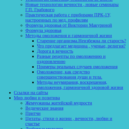
Новые технологии вечности , новые семинары
Г.П. Грабового
Практическая работа с приборами ПРК-1У,
настроенных по мед. профилям
Формула здоровья от Виктории Макуриной
Формула здоровья
Методы омоложения и гармоничной жизни
Старение организма.Неизбежна ли старость?
Что предлагает медицина , ученые, религия?
Дорога в вечность
Разные рецепты по омоложению и
оздоровлению
Примеры реальных случаев омоложения
Омоложение, как средство
совершенствования души и тела.
Методы неумирания, воскрешения,
омоложения, гармоничной здоровой жизни
Ссылки на сайты
Мир любви и позитива
Жемчужины житейской мудрости
Ведические знания
Притчи
Цитаты, стихи о жизни , вечности, любви и
счастье
Любимые мелодии