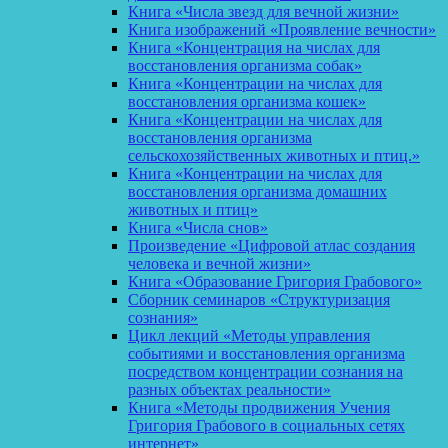
Книга «Числа звезд для вечной жизни»
Книга изображений «Проявление вечности»
Книга «Концентрация на числах для
восстановления организма собак»
Книга «Концентрации на числах для
восстановления организма кошек»
Книга «Концентрации на числах для
восстановления организма
сельскохозяйственных животных и птиц.»
Книга «Концентрации на числах для
восстановления организма домашних
животных и птиц»
Книга «Числа снов»
Произведение «Цифровой атлас создания
человека и вечной жизни»
Книга «Образование Григория Грабового»
Сборник семинаров «Структуризация
сознания»
Цикл лекций «Методы управления
событиями и восстановления организма
посредством концентрации сознания на
разных объектах реальности»
Книга «Методы продвижения Учения
Григория Грабового в социальных сетях
интернет»