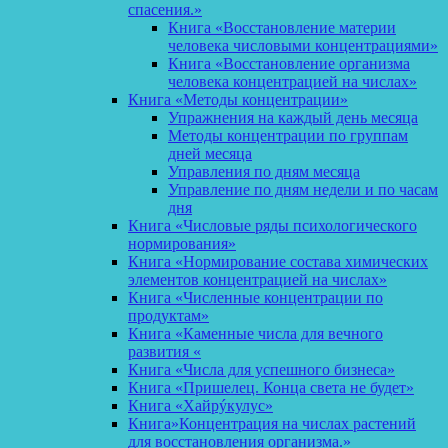
спасения.»
Книга «Восстановление материи
человека числовыми концентрациями»
Книга «Восстановление организма
человека концентрацией на числах»
Книга «Методы концентрации»
Упражнения на каждый день месяца
Методы концентрации по группам
дней месяца
Управления по дням месяца
Управление по дням недели и по часам
дня
Книга «Числовые ряды психологического
нормирования»
Книга «Нормирование состава химических
элементов концентрацией на числах»
Книга «Численные концентрации по
продуктам»
Книга «Каменные числа для вечного
развития «
Книга «Числа для успешного бизнеса»
Книга «Пришелец. Конца света не будет»
Книга «Хайрýкулус»
Книга»Концентрация на числах растений
для восстановления организма.»