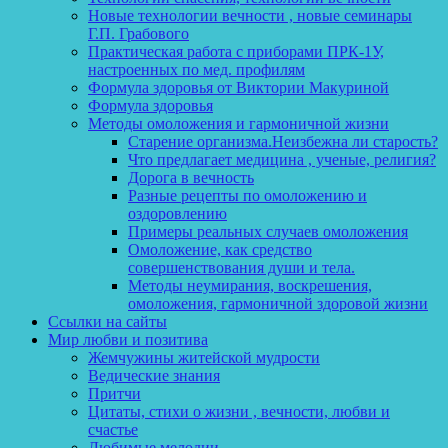
Новые технологии вечности , новые семинары
Г.П. Грабового
Практическая работа с приборами ПРК-1У,
настроенных по мед. профилям
Формула здоровья от Виктории Макуриной
Формула здоровья
Методы омоложения и гармоничной жизни
Старение организма.Неизбежна ли старость?
Что предлагает медицина , ученые, религия?
Дорога в вечность
Разные рецепты по омоложению и
оздоровлению
Примеры реальных случаев омоложения
Омоложение, как средство
совершенствования души и тела.
Методы неумирания, воскрешения,
омоложения, гармоничной здоровой жизни
Ссылки на сайты
Мир любви и позитива
Жемчужины житейской мудрости
Ведические знания
Притчи
Цитаты, стихи о жизни , вечности, любви и
счастье
Любимые мелодии