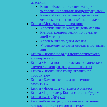
спасения.»
Книга «Восстановление материи
человека числовыми концентрациями»
Книга «Восстановление организма
человека концентрацией на числах»
Книга «Методы концентрации»
Упражнения на каждый день месяца
Методы концентрации по группам
дней месяца
Управления по дням месяца
Управление по дням недели и по часам
дня
Книга «Числовые ряды психологического
нормирования»
Книга «Нормирование состава химических
элементов концентрацией на числах»
Книга «Численные концентрации по
продуктам»
Книга «Каменные числа для вечного
развития «
Книга «Числа для успешного бизнеса»
Книга «Пришелец. Конца света не будет»
Книга «Хайрýкулус»
Книга»Концентрация на числах растений
для восстановления организма.»