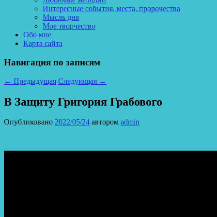
Интересные события, места, пророчества
Мысль дня
Мое творчество
Обо мне
Карта сайта
Навигация по записям
←
Предыдущая
Следующая
→
В Защиту Григория Грабового
Опубликовано
2022/05/24
автором
admin