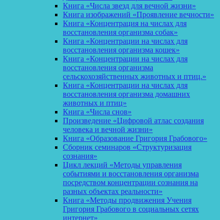
Книга «Числа звезд для вечной жизни»
Книга изображений «Проявление вечности»
Книга «Концентрация на числах для
восстановления организма собак»
Книга «Концентрации на числах для
восстановления организма кошек»
Книга «Концентрации на числах для
восстановления организма
сельскохозяйственных животных и птиц.»
Книга «Концентрации на числах для
восстановления организма домашних
животных и птиц»
Книга «Числа снов»
Произведение «Цифровой атлас создания
человека и вечной жизни»
Книга «Образование Григория Грабового»
Сборник семинаров «Структуризация
сознания»
Цикл лекций «Методы управления
событиями и восстановления организма
посредством концентрации сознания на
разных объектах реальности»
Книга «Методы продвижения Учения
Григория Грабового в социальных сетях
интернет»