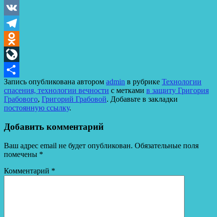
VK
Telegram
Odnoklassniki
LiveJournal
Запись опубликована автором
admin
в рубрике
Технологии
Отправить
спасения, технологии вечности
с метками
в защиту Григория
Грабового
,
Григорий Грабовой
. Добавьте в закладки
постоянную ссылку
.
Добавить комментарий
Ваш адрес email не будет опубликован.
Обязательные поля
помечены
*
Комментарий
*