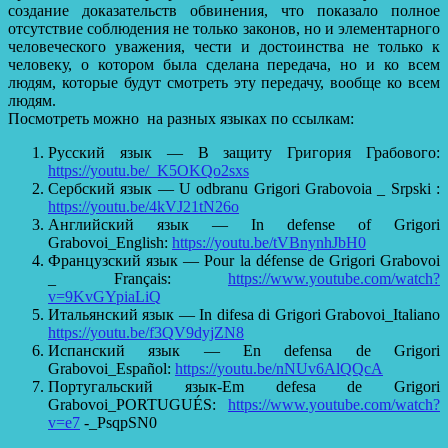
создание доказательств обвинения, что показало полное
отсутствие соблюдения не только законов, но и элементарного
человеческого уважения, чести и достоинства не только к
человеку, о котором была сделана передача, но и ко всем
людям, которые будут смотреть эту передачу, вообще ко всем
людям.
Посмотреть можно на разных языках по ссылкам:
Русский язык — В защиту Григория Грабового:
https://youtu.be/_K5OKQo2sxs
Сербский язык — U odbranu Grigori Grabovoia _ Srpski :
https://youtu.be/4kVJ21tN26o
Английский язык — In defense of Grigori
Grabovoi_English:
https://youtu.be/tVBnynhJbH0
Французский язык — Pour la défense de Grigori Grabovoi
_ Français:
https://www.youtube.com/watch?
v=9KvGYpiaLiQ
Итальянский язык — In difesa di Grigori Grabovoi_Italiano
https://youtu.be/f3QV9dyjZN8
Испанский язык — En defensa de Grigori
Grabovoi_Español:
https://youtu.be/nNUv6AlQQcA
Португальский язык-Em defesa de Grigori
Grabovoi_PORTUGUÉS:
https://www.youtube.com/watch?
v=e7
-_PsqpSN0