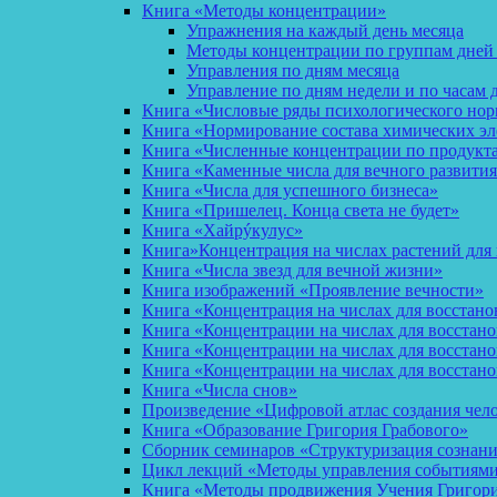
Книга «Методы концентрации»
Упражнения на каждый день месяца
Методы концентрации по группам дней
Управления по дням месяца
Управление по дням недели и по часам 
Книга «Числовые ряды психологического но
Книга «Нормирование состава химических эл
Книга «Численные концентрации по продукт
Книга «Каменные числа для вечного развития
Книга «Числа для успешного бизнеса»
Книга «Пришелец. Конца света не будет»
Книга «Хайрýкулус»
Книга»Концентрация на числах растений для 
Книга «Числа звезд для вечной жизни»
Книга изображений «Проявление вечности»
Книга «Концентрация на числах для восстано
Книга «Концентрации на числах для восстан
Книга «Концентрации на числах для восстано
Книга «Концентрации на числах для восстан
Книга «Числа снов»
Произведение «Цифровой атлас создания чел
Книга «Образование Григория Грабового»
Сборник семинаров «Структуризация сознан
Цикл лекций «Методы управления событиями 
Книга «Методы продвижения Учения Григория