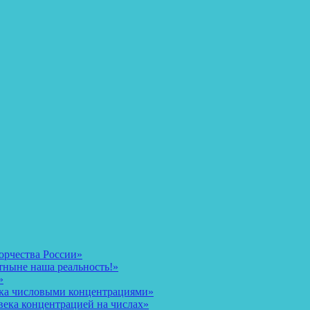
орчества России»
тныне наша реальность!»
»
ека числовыми концентрациями»
века концентрацией на числах»