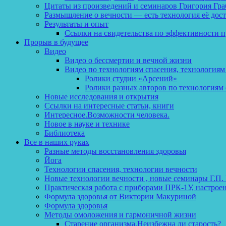
Цитаты из произведений и семинаров Григория Гра
Размышление о вечности — есть технология её дос
Результаты и опыт
Ссылки на свидетельства по эффективности 
Прорыв в будущее
Видео
Видео о бессмертии и вечной жизни
Видео по технологиям спасения, технологиям
Ролики студии «Арсений»
Ролики разных авторов по технологиям 
Новые исследования и открытия
Ссылки на интересные статьи, книги
Интересное.Возможности человека.
Новое в науке и технике
Библиотека
Все в наших руках
Разные методы восстановления здоровья
Йога
Технологии спасения, технологии вечности
Новые технологии вечности , новые семинары Г.П.
Практическая работа с приборами ПРК-1У, настрое
Формула здоровья от Виктории Макуриной
Формула здоровья
Методы омоложения и гармоничной жизни
Старение организма.Неизбежна ли старость?