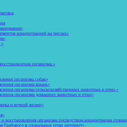
 месяца
дня
рмирования»
ементов концентрацией на числах»
ам»
 «
восстановления организма.»
вления организма собак»
овления организма кошек»
вления организма сельскохозяйственных животных и птиц.»
овления организма домашних животных и птиц»
овека и вечной жизни»
ия»
и восстановления организма посредством концентрации сознани
 Грабового в социальных сетях интернет»