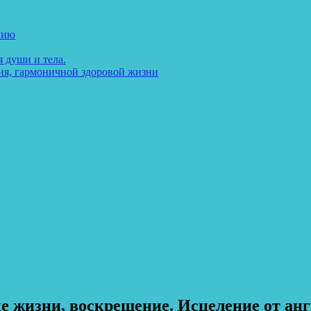
нию
 души и тела.
ия, гармоничной здоровой жизни
 жизни, воскрешение. Исцеление от ан