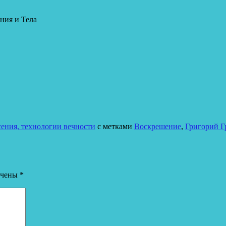
ния и Тела
ения, технологии вечности
с метками
Воскрешение
,
Григорий Г
ечены
*