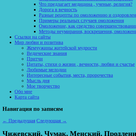
Что предлагает медицина , ученые, религия?
Дорога в вечность
Разные рецепты по омоложению и оздоровле
Примеры реальных случаев омоложения
Омоложение, как средство совершенствования
Методы неумирания, воскрешения, омоложен
Ссылки на сайты
Мир любви и позитива
Жемчужины житейской мудрости
Ведические знания
Притчи
Цитаты, стихи о жизни , вечности, любви и счастье
Любимые мелодии
Интересные события, места, пророчества
Мысль дня
Мое творчество
Обо мне
Карта сайта
Навигация по записям
←
Предыдущая
Следующая
→
Чижевский, Чумак, Менский. Продление