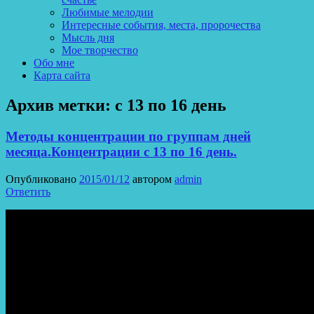
Любимые мелодии
Интересные события, места, пророчества
Мысль дня
Мое творчество
Обо мне
Карта сайта
Архив метки:
с 13 по 16 день
Методы концентрации по группам дней
месяца.Концентрации с 13 по 16 день.
Опубликовано
2015/01/12
автором
admin
Ответить