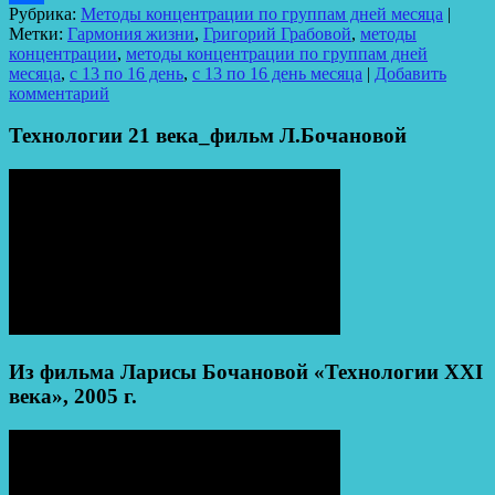
Рубрика:
Методы концентрации по группам дней месяца
|
Отправить
Метки:
Гармония жизни
,
Григорий Грабовой
,
методы
концентрации
,
методы концентрации по группам дней
месяца
,
с 13 по 16 день
,
с 13 по 16 день месяца
|
Добавить
комментарий
Технологии 21 века_фильм Л.Бочановой
Из фильма Ларисы Бочановой «Технологии XXI
века», 2005 г.