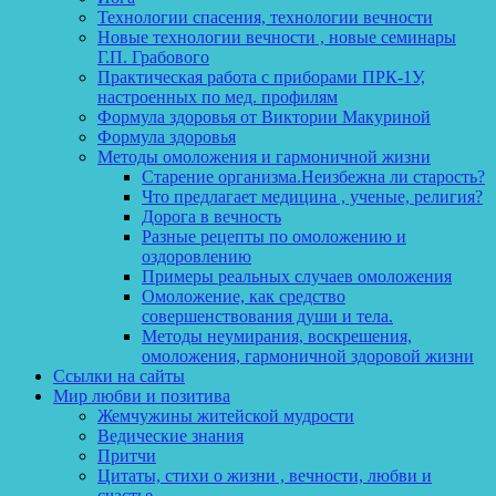
Технологии спасения, технологии вечности
Новые технологии вечности , новые семинары
Г.П. Грабового
Практическая работа с приборами ПРК-1У,
настроенных по мед. профилям
Формула здоровья от Виктории Макуриной
Формула здоровья
Методы омоложения и гармоничной жизни
Старение организма.Неизбежна ли старость?
Что предлагает медицина , ученые, религия?
Дорога в вечность
Разные рецепты по омоложению и
оздоровлению
Примеры реальных случаев омоложения
Омоложение, как средство
совершенствования души и тела.
Методы неумирания, воскрешения,
омоложения, гармоничной здоровой жизни
Ссылки на сайты
Мир любви и позитива
Жемчужины житейской мудрости
Ведические знания
Притчи
Цитаты, стихи о жизни , вечности, любви и
счастье