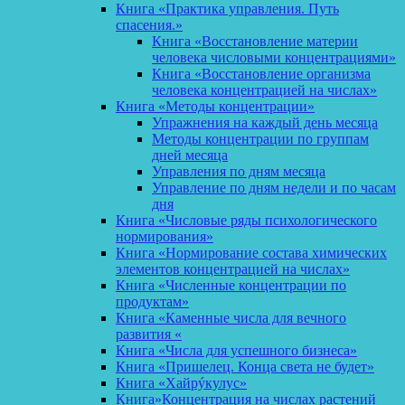
Книга «Практика управления. Путь
спасения.»
Книга «Восстановление материи
человека числовыми концентрациями»
Книга «Восстановление организма
человека концентрацией на числах»
Книга «Методы концентрации»
Упражнения на каждый день месяца
Методы концентрации по группам
дней месяца
Управления по дням месяца
Управление по дням недели и по часам
дня
Книга «Числовые ряды психологического
нормирования»
Книга «Нормирование состава химических
элементов концентрацией на числах»
Книга «Численные концентрации по
продуктам»
Книга «Каменные числа для вечного
развития «
Книга «Числа для успешного бизнеса»
Книга «Пришелец. Конца света не будет»
Книга «Хайрýкулус»
Книга»Концентрация на числах растений