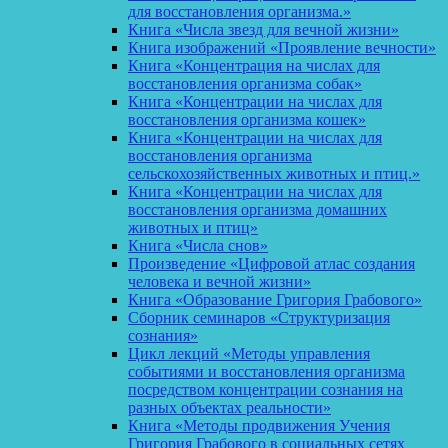
для восстановления организма.»
Книга «Числа звезд для вечной жизни»
Книга изображений «Проявление вечности»
Книга «Концентрация на числах для
восстановления организма собак»
Книга «Концентрации на числах для
восстановления организма кошек»
Книга «Концентрации на числах для
восстановления организма
сельскохозяйственных животных и птиц.»
Книга «Концентрации на числах для
восстановления организма домашних
животных и птиц»
Книга «Числа снов»
Произведение «Цифровой атлас создания
человека и вечной жизни»
Книга «Образование Григория Грабового»
Сборник семинаров «Структуризация
сознания»
Цикл лекций «Методы управления
событиями и восстановления организма
посредством концентрации сознания на
разных объектах реальности»
Книга «Методы продвижения Учения
Григория Грабового в социальных сетях