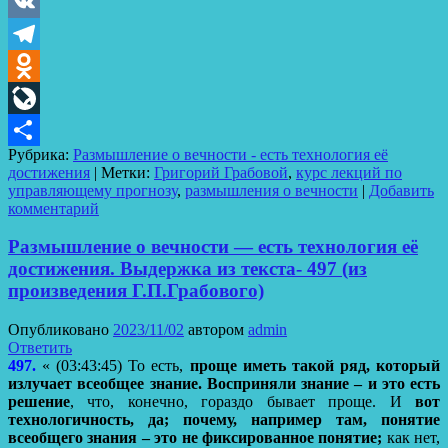
VK
Telegram
Odnoklassniki
LiveJournal
Рубрика:
Размышление о вечности - есть технология её
Отправить
достижения
|
Метки:
Григорий Грабовой
,
курс лекций по
управляющему прогнозу
,
размышления о вечности
|
Добавить
комментарий
Размышление о вечности — есть технология её
достижения. Выдержка из текста- 497 (из
произведения Г.П.Грабового)
Опубликовано
2023/11/02
автором
admin
Ответить
497.
« (03:43:45) То есть,
проще иметь такой ряд, который
излучает всеобщее знание. Восприняли знание – и это есть
решение
, что, конечно, гораздо бывает проще. И
вот
технологичность, да; почему, например там, понятие
всеобщего знания – это не фиксированное понятие;
как нет,