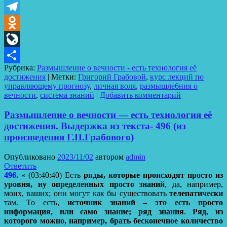
VK
Telegram
Odnoklassniki
LiveJournal
Рубрика:
Размышление о вечности - есть технология её
Отправить
достижения
|
Метки:
Григорий Грабовой
,
курс лекций по
управляющему прогнозу
,
личная воля
,
размышле6ния о
вечности
,
система знаний
|
Добавить комментарий
Размышление о вечности — есть технология её
достижения. Выдержка из текста- 496 (из
произведения Г.П.Грабового)
Опубликовано
2023/11/02
автором
admin
Ответить
496.
« (03:40:40) Есть
ряды, которые происходят просто из
уровня, ну определенных просто знаний
, да, например,
моих, ваших; они могут как бы существовать
телепатически
там. То есть,
источник знаний – это есть просто
информация, или само знание; ряд знания
.
Ряд, из
которого можно, например, брать бесконечное количество