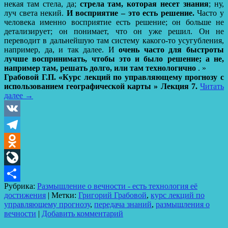
некая там стела, да;
стрела там, которая несет знания
; ну,
луч света некий.
И восприятие – это есть решение.
Часто у
человека именно восприятие есть решение; он больше не
детализирует; он понимает, что он уже решил. Он не
переводит в дальнейшую там систему какого-то усугубления,
например, да, и так далее. И
очень часто для быстроты
лучше воспринимать, чтобы это и было решение; а не,
например там, решать долго, или там технологично
. »
Грабовой Г.П. «Курс лекций по управляющему прогнозу с
использованием географической карты » Лекция 7.
Читать
далее
→
VK
Telegram
Odnoklassniki
LiveJournal
Рубрика:
Размышление о вечности - есть технология её
Отправить
достижения
|
Метки:
Григорий Грабовой
,
курс лекций по
управляющему прогнозу
,
передача знаний
,
размышления о
вечности
|
Добавить комментарий