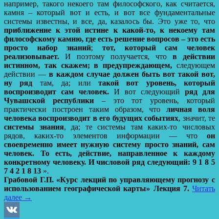
например, такого некоего там философского, как считается,
камня – который вот и есть, и вот все фундаментальные
системы известны, и все, да, казалось бы. Это уже то, что
приближение к этой истине к какой-то, к некоему там
философскому камню, где есть решение вопросов – это есть
просто набор знаний
;
тот, который сам человек
реализовывает.
И поэтому получается, что
в действии
истинном, так скажем; в предупреждающем,
следующем
действии —
в каждом случае должен
быть вот такой вот,
ну ряд
там, да; или
такой вот уровень, который
воспроизводит сам человек.
И вот следующий
ряд для
Чувашской республики
– это тот уровень, который
практически построен таким образом, что
личная воля
человека воспроизводит в его будущих событиях
, значит, те
системы знания
, да; те системы там каких-то числовых
рядов, каких-то элементов информации — что
он
своевременно имеет нужную систему просто знаний, сам
человек.
То есть, действие, направленное к каждому
конкретному человеку. И числовой ряд следующий: 9 1 8 5
7 4 2 1 8 13
».
Грабовой Г.П. «Курс лекций по управляющему прогнозу с
использованием географической карты» Лекция 7.
Читать
далее
→