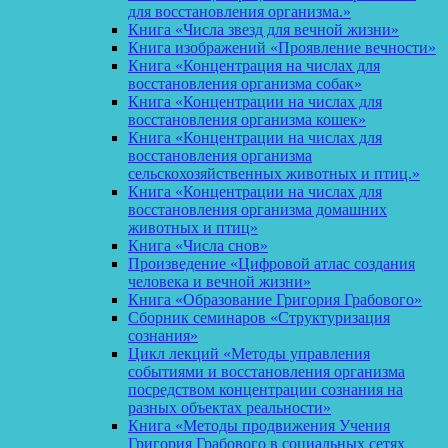
для восстановления организма.»
Книга «Числа звезд для вечной жизни»
Книга изображений «Проявление вечности»
Книга «Концентрация на числах для
восстановления организма собак»
Книга «Концентрации на числах для
восстановления организма кошек»
Книга «Концентрации на числах для
восстановления организма
сельскохозяйственных животных и птиц.»
Книга «Концентрации на числах для
восстановления организма домашних
животных и птиц»
Книга «Числа снов»
Произведение «Цифровой атлас создания
человека и вечной жизни»
Книга «Образование Григория Грабового»
Сборник семинаров «Структуризация
сознания»
Цикл лекций «Методы управления
событиями и восстановления организма
посредством концентрации сознания на
разных объектах реальности»
Книга «Методы продвижения Учения
Григория Грабового в социальных сетях