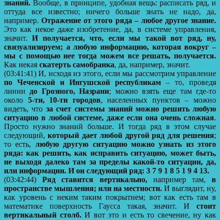
знаний.
Вообще, в принципе, удобная вещь: расписать ряд, и
оттуда все известно; ничего больше знать не надо, да,
например.
Отражение от этого ряда – любое другое знание.
Это как некое даже изобретение, да, в системе управления,
значит.
И получается, что, если мы такой вот ряд, ну,
свизуализируем; а любую информацию, которая вокруг –
мы с помощью нее тогда можем все решать, получается.
Как некая
скатерть самобранка
, да, например, значит.
(03:41:41) И, исходя из этого, если мы рассмотрим управление
по Чеченской и Ингушской республикам
– то, проведя
линии
до Грозного, Назрани
; можно взять еще там где-то
около
5-ти, 10-ти городов
, населенных пунктов – можно
видеть, что
за счет системы знаний можно решить любую
ситуацию в любой системе, даже если она очень сложная
.
Просто нужно знаний больше. И тогда ряд в этом случае
следующий,
который дает любой другой ряд для решения
;
то есть,
любую другую ситуацию можно узнать из этого
ряда: как решить, как исправить ситуацию, может быть,
не выходя далеко там за пределы какой-то ситуации, да,
или информации. И он следующий ряд: 3 7 9 1 8 5 1 9 4 13.
(03:42:44)
Ряд ставится вертикально,
например там,
в
пространстве мышления; или на местности.
И выглядит, ну,
как уровень с неким таким покрытием; вот как есть там в
математике поверхность Гаусса такая, значит. И
стоит
вертикальный столб.
И вот это и есть то свечение, ну как