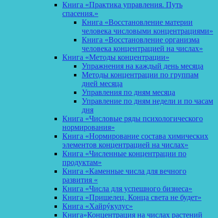
Книга «Практика управления. Путь
спасения.»
Книга «Восстановление материи
человека числовыми концентрациями»
Книга «Восстановление организма
человека концентрацией на числах»
Книга «Методы концентрации»
Упражнения на каждый день месяца
Методы концентрации по группам
дней месяца
Управления по дням месяца
Управление по дням недели и по часам
дня
Книга «Числовые ряды психологического
нормирования»
Книга «Нормирование состава химических
элементов концентрацией на числах»
Книга «Численные концентрации по
продуктам»
Книга «Каменные числа для вечного
развития «
Книга «Числа для успешного бизнеса»
Книга «Пришелец. Конца света не будет»
Книга «Хайрýкулус»
Книга»Концентрация на числах растений