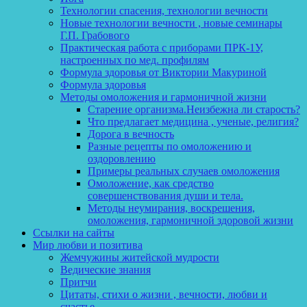
Технологии спасения, технологии вечности
Новые технологии вечности , новые семинары
Г.П. Грабового
Практическая работа с приборами ПРК-1У,
настроенных по мед. профилям
Формула здоровья от Виктории Макуриной
Формула здоровья
Методы омоложения и гармоничной жизни
Старение организма.Неизбежна ли старость?
Что предлагает медицина , ученые, религия?
Дорога в вечность
Разные рецепты по омоложению и
оздоровлению
Примеры реальных случаев омоложения
Омоложение, как средство
совершенствования души и тела.
Методы неумирания, воскрешения,
омоложения, гармоничной здоровой жизни
Ссылки на сайты
Мир любви и позитива
Жемчужины житейской мудрости
Ведические знания
Притчи
Цитаты, стихи о жизни , вечности, любви и
счастье