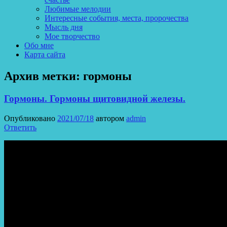
Любимые мелодии
Интересные события, места, пророчества
Мысль дня
Мое творчество
Обо мне
Карта сайта
Архив метки:
гормоны
Гормоны. Гормоны щитовидной железы.
Опубликовано
2021/07/18
автором
admin
Ответить