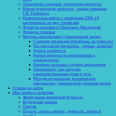
Технологии спасения, технологии вечности
Новые технологии вечности , новые семинары
Г.П. Грабового
Практическая работа с приборами ПРК-1У,
настроенных по мед. профилям
Формула здоровья от Виктории Макуриной
Формула здоровья
Методы омоложения и гармоничной жизни
Старение организма.Неизбежна ли старость?
Что предлагает медицина , ученые, религия?
Дорога в вечность
Разные рецепты по омоложению и
оздоровлению
Примеры реальных случаев омоложения
Омоложение, как средство
совершенствования души и тела.
Методы неумирания, воскрешения,
омоложения, гармоничной здоровой жизни
Ссылки на сайты
Мир любви и позитива
Жемчужины житейской мудрости
Ведические знания
Притчи
Цитаты, стихи о жизни , вечности, любви и
счастье