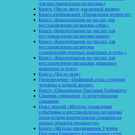
для восстановления организма.»
Книга «Числа звезд для вечной жизни»
Книга изображений «Проявление вечности»
Книга «Концентрация на числах для
восстановления организма собак»
Книга «Концентрации на числах для
восстановления организма кошек»
Книга «Концентрации на числах для
восстановления организма
сельскохозяйственных животных и птиц.»
Книга «Концентрации на числах для
восстановления организма домашних
животных и птиц»
Книга «Числа снов»
Произведение «Цифровой атлас создания
человека и вечной жизни»
Книга «Образование Григория Грабового»
Сборник семинаров «Структуризация
сознания»
Цикл лекций «Методы управления
событиями и восстановления организма
посредством концентрации сознания на
разных объектах реальности»
Книга «Методы продвижения Учения
Григория Грабового в социальных сетях