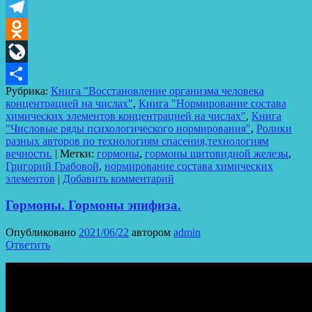
VK
Telegram
Odnoklassniki
LiveJournal
Рубрика:
Книга "Восстановление организма человека
Отправить
концентрацией на числах"
,
Книга "Нормирование состава
химических элементов концентрацией на числах"
,
Книга
"Числовые ряды психологического нормирования"
,
Ролики
разных авторов по технологиям спасения,технологиям
вечности.
|
Метки:
гормоны
,
гормоны щитовидной железы
,
Григорий Грабовой
,
нормирование состава химических
элементов
|
Добавить комментарий
Гормоны. Гормоны эпифиза.
Опубликовано
2021/06/22
автором
admin
Ответить