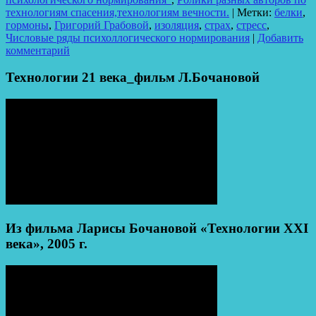
технологиям спасения,технологиям вечности.
|
Метки:
белки
,
гормоны
,
Григорий Грабовой
,
изоляция
,
страх
,
стресс
,
Числовые ряды психоллогического нормирования
|
Добавить
комментарий
Технологии 21 века_фильм Л.Бочановой
Из фильма Ларисы Бочановой «Технологии XXI
века», 2005 г.