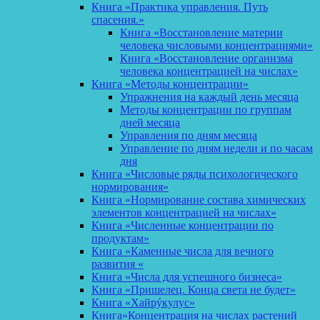
Книга «Практика управления. Путь
спасения.»
Книга «Восстановление материи
человека числовыми концентрациями»
Книга «Восстановление организма
человека концентрацией на числах»
Книга «Методы концентрации»
Упражнения на каждый день месяца
Методы концентрации по группам
дней месяца
Управления по дням месяца
Управление по дням недели и по часам
дня
Книга «Числовые ряды психологического
нормирования»
Книга «Нормирование состава химических
элементов концентрацией на числах»
Книга «Численные концентрации по
продуктам»
Книга «Каменные числа для вечного
развития «
Книга «Числа для успешного бизнеса»
Книга «Пришелец. Конца света не будет»
Книга «Хайрýкулус»
Книга»Концентрация на числах растений