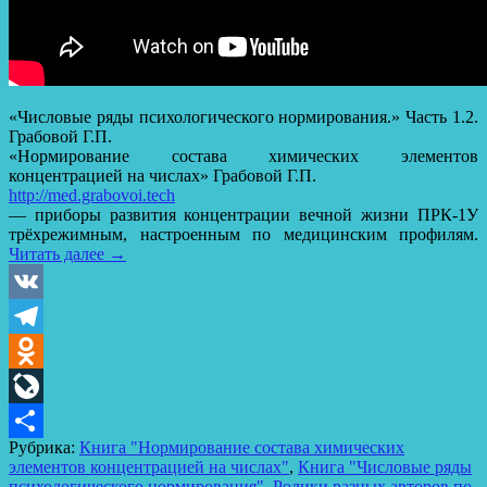
«Числовые ряды психологического нормирования.» Часть 1.2.
Грабовой Г.П.
«Нормирование состава химических элементов
концентрацией на числах» Грабовой Г.П.
http://med.grabovoi.tech
— приборы развития концентрации вечной жизни ПРК-1У
трёхрежимным, настроенным по медицинским профилям.
Читать далее
→
VK
Telegram
Odnoklassniki
LiveJournal
Рубрика:
Книга "Нормирование состава химических
Отправить
элементов концентрацией на числах"
,
Книга "Числовые ряды
психологического нормирования"
,
Ролики разных авторов по