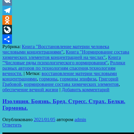
VK
Telegram
Odnoklassniki
LiveJournal
Рубрика:
Книга "Восстановление материи человека
Отправить
числовыми концентрациями"
,
Книга "Нормирование состава
химических элементов концентрацией на числах"
,
Книга
"Числовые ряды психологического нормирования"
,
Ролики
разных авторов по технологиям спасения,технологиям
вечности.
|
Метки:
восстановление материи числовыми
концентрациями
,
гормоны
,
гормоны эпифиза
,
Григорий
Грабовой
,
нормирование состава химических элементов
,
обеспечение вечной жизни
|
Добавить комментарий
Изоляция. Боязнь. Бред. Стресс. Страх. Белки.
Гормоны.
Опубликовано
2021/01/05
автором
admin
Ответить