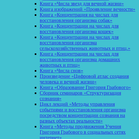
Книга «Числа звезд для вечной жизни»
Книга изображений «Проявление вечности»
Книга «Концентрация на числах для
восстановления организма собак»
Книга «Концентрации на числах для
восстановления организма кошек»
Книга «Концентрации на числах для
восстановления организма
сельскохозяйственных животных и птиц.»
Книга «Концентрации на числах для
восстановления организма домашних
животных и птиц»
Книга «Числа снов»
Произведение «Цифровой атлас создания
человека и вечной жизни»
Книга «Образование Григория Грабового»
Сборник семинаров «Структуризация
сознания»
Цикл лекций «Методы управления
событиями и восстановления организма
посредством концентрации сознания на
разных объектах реальности»
Книга «Методы продвижения Учения
Григория Грабового в социальных сетях
интернет»