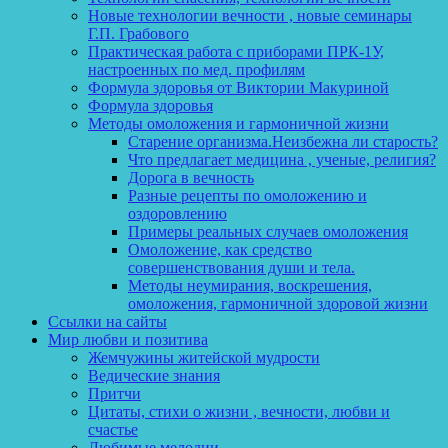
Новые технологии вечности , новые семинары
Г.П. Грабового
Практическая работа с приборами ПРК-1У,
настроенных по мед. профилям
Формула здоровья от Виктории Макуриной
Формула здоровья
Методы омоложения и гармоничной жизни
Старение организма.Неизбежна ли старость?
Что предлагает медицина , ученые, религия?
Дорога в вечность
Разные рецепты по омоложению и
оздоровлению
Примеры реальных случаев омоложения
Омоложение, как средство
совершенствования души и тела.
Методы неумирания, воскрешения,
омоложения, гармоничной здоровой жизни
Ссылки на сайты
Мир любви и позитива
Жемчужины житейской мудрости
Ведические знания
Притчи
Цитаты, стихи о жизни , вечности, любви и
счастье
Любимые мелодии