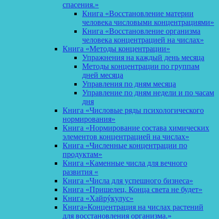
спасения.»
Книга «Восстановление материи
человека числовыми концентрациями»
Книга «Восстановление организма
человека концентрацией на числах»
Книга «Методы концентрации»
Упражнения на каждый день месяца
Методы концентрации по группам
дней месяца
Управления по дням месяца
Управление по дням недели и по часам
дня
Книга «Числовые ряды психологического
нормирования»
Книга «Нормирование состава химических
элементов концентрацией на числах»
Книга «Численные концентрации по
продуктам»
Книга «Каменные числа для вечного
развития «
Книга «Числа для успешного бизнеса»
Книга «Пришелец. Конца света не будет»
Книга «Хайрýкулус»
Книга»Концентрация на числах растений
для восстановления организма.»