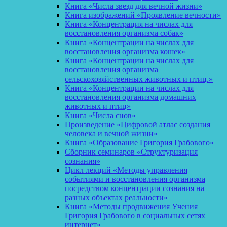
Книга «Числа звезд для вечной жизни»
Книга изображений «Проявление вечности»
Книга «Концентрация на числах для
восстановления организма собак»
Книга «Концентрации на числах для
восстановления организма кошек»
Книга «Концентрации на числах для
восстановления организма
сельскохозяйственных животных и птиц.»
Книга «Концентрации на числах для
восстановления организма домашних
животных и птиц»
Книга «Числа снов»
Произведение «Цифровой атлас создания
человека и вечной жизни»
Книга «Образование Григория Грабового»
Сборник семинаров «Структуризация
сознания»
Цикл лекций «Методы управления
событиями и восстановления организма
посредством концентрации сознания на
разных объектах реальности»
Книга «Методы продвижения Учения
Григория Грабового в социальных сетях
интернет»