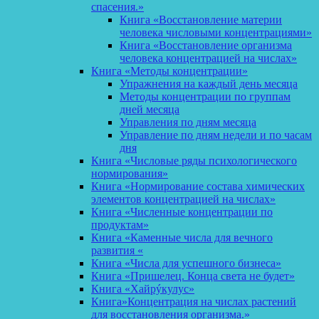
спасения.»
Книга «Восстановление материи
человека числовыми концентрациями»
Книга «Восстановление организма
человека концентрацией на числах»
Книга «Методы концентрации»
Упражнения на каждый день месяца
Методы концентрации по группам
дней месяца
Управления по дням месяца
Управление по дням недели и по часам
дня
Книга «Числовые ряды психологического
нормирования»
Книга «Нормирование состава химических
элементов концентрацией на числах»
Книга «Численные концентрации по
продуктам»
Книга «Каменные числа для вечного
развития «
Книга «Числа для успешного бизнеса»
Книга «Пришелец. Конца света не будет»
Книга «Хайрýкулус»
Книга»Концентрация на числах растений
для восстановления организма.»