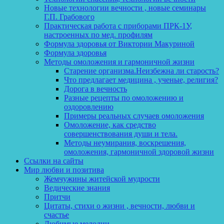
Новые технологии вечности , новые семинары
Г.П. Грабового
Практическая работа с приборами ПРК-1У,
настроенных по мед. профилям
Формула здоровья от Виктории Макуриной
Формула здоровья
Методы омоложения и гармоничной жизни
Старение организма.Неизбежна ли старость?
Что предлагает медицина , ученые, религия?
Дорога в вечность
Разные рецепты по омоложению и
оздоровлению
Примеры реальных случаев омоложения
Омоложение, как средство
совершенствования души и тела.
Методы неумирания, воскрешения,
омоложения, гармоничной здоровой жизни
Ссылки на сайты
Мир любви и позитива
Жемчужины житейской мудрости
Ведические знания
Притчи
Цитаты, стихи о жизни , вечности, любви и
счастье
Любимые мелодии