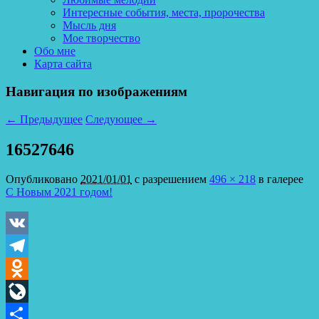
Интересные события, места, пророчества
Мысль дня
Мое творчество
Обо мне
Карта сайта
Навигация по изображениям
← Предыдущее
Следующее →
16527646
Опубликовано
2021/01/01
с разрешением
496 × 218
в галерее
С Новым 2021 годом!
VK
Telegram
Odnoklassniki
LiveJournal