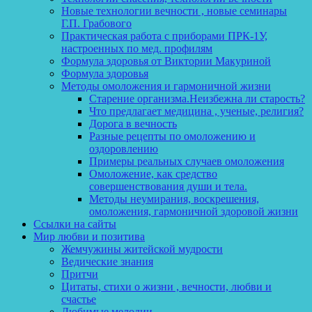
Новые технологии вечности , новые семинары
Г.П. Грабового
Практическая работа с приборами ПРК-1У,
настроенных по мед. профилям
Формула здоровья от Виктории Макуриной
Формула здоровья
Методы омоложения и гармоничной жизни
Старение организма.Неизбежна ли старость?
Что предлагает медицина , ученые, религия?
Дорога в вечность
Разные рецепты по омоложению и
оздоровлению
Примеры реальных случаев омоложения
Омоложение, как средство
совершенствования души и тела.
Методы неумирания, воскрешения,
омоложения, гармоничной здоровой жизни
Ссылки на сайты
Мир любви и позитива
Жемчужины житейской мудрости
Ведические знания
Притчи
Цитаты, стихи о жизни , вечности, любви и
счастье
Любимые мелодии