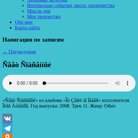
Интересные события, места, пророчества
Мысль дня
Мое творчество
Обо мне
Карта сайта
Навигация по записям
←
Предыдущая
Ñâåò Ñïàñåííûé
«Ñâåò Ñïàñåííûé» из альбома «Îò Çåìëè äî Íåáåñ» исполнителя
Îëåã Àòàìàíîâ. Год выпуска: 2008. Трек 11. Жанр: Other.
VK