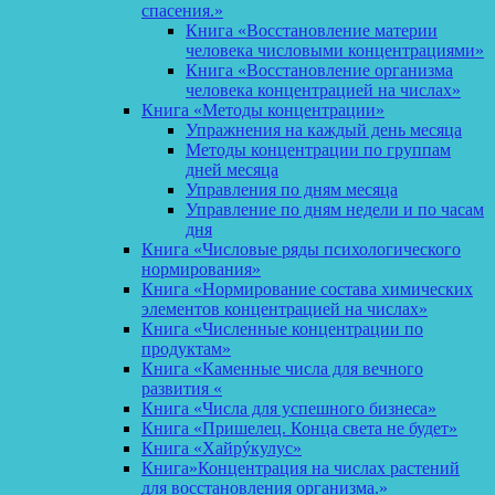
спасения.»
Книга «Восстановление материи
человека числовыми концентрациями»
Книга «Восстановление организма
человека концентрацией на числах»
Книга «Методы концентрации»
Упражнения на каждый день месяца
Методы концентрации по группам
дней месяца
Управления по дням месяца
Управление по дням недели и по часам
дня
Книга «Числовые ряды психологического
нормирования»
Книга «Нормирование состава химических
элементов концентрацией на числах»
Книга «Численные концентрации по
продуктам»
Книга «Каменные числа для вечного
развития «
Книга «Числа для успешного бизнеса»
Книга «Пришелец. Конца света не будет»
Книга «Хайрýкулус»
Книга»Концентрация на числах растений
для восстановления организма.»