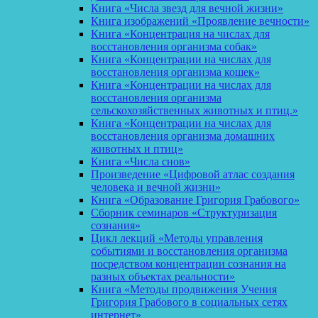
Книга «Числа звезд для вечной жизни»
Книга изображений «Проявление вечности»
Книга «Концентрация на числах для
восстановления организма собак»
Книга «Концентрации на числах для
восстановления организма кошек»
Книга «Концентрации на числах для
восстановления организма
сельскохозяйственных животных и птиц.»
Книга «Концентрации на числах для
восстановления организма домашних
животных и птиц»
Книга «Числа снов»
Произведение «Цифровой атлас создания
человека и вечной жизни»
Книга «Образование Григория Грабового»
Сборник семинаров «Структуризация
сознания»
Цикл лекций «Методы управления
событиями и восстановления организма
посредством концентрации сознания на
разных объектах реальности»
Книга «Методы продвижения Учения
Григория Грабового в социальных сетях
интернет»