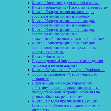
Книга «Числа звезд для вечной жизни»
Книга изображений «Проявление вечности»
Книга «Концентрация на числах для
восстановления организма собак»
Книга «Концентрации на числах для
восстановления организма кошек»
Книга «Концентрации на числах для
восстановления организма
сельскохозяйственных животных и птиц.»
Книга «Концентрации на числах для
восстановления организма домашних
животных и птиц»
Книга «Числа снов»
Произведение «Цифровой атлас создания
человека и вечной жизни»
Книга «Образование Григория Грабового»
Сборник семинаров «Структуризация
сознания»
Цикл лекций «Методы управления
событиями и восстановления организма
посредством концентрации сознания на
разных объектах реальности»
Книга «Методы продвижения Учения
Григория Грабового в социальных сетях
интернет»