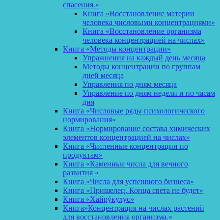
спасения.»
Книга «Восстановление материи
человека числовыми концентрациями»
Книга «Восстановление организма
человека концентрацией на числах»
Книга «Методы концентрации»
Упражнения на каждый день месяца
Методы концентрации по группам
дней месяца
Управления по дням месяца
Управление по дням недели и по часам
дня
Книга «Числовые ряды психологического
нормирования»
Книга «Нормирование состава химических
элементов концентрацией на числах»
Книга «Численные концентрации по
продуктам»
Книга «Каменные числа для вечного
развития «
Книга «Числа для успешного бизнеса»
Книга «Пришелец. Конца света не будет»
Книга «Хайрýкулус»
Книга»Концентрация на числах растений
для восстановления организма.»