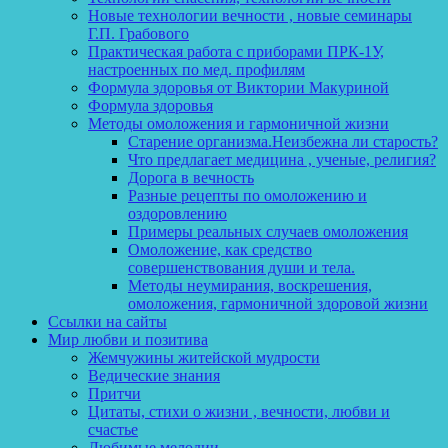
Новые технологии вечности , новые семинары
Г.П. Грабового
Практическая работа с приборами ПРК-1У,
настроенных по мед. профилям
Формула здоровья от Виктории Макуриной
Формула здоровья
Методы омоложения и гармоничной жизни
Старение организма.Неизбежна ли старость?
Что предлагает медицина , ученые, религия?
Дорога в вечность
Разные рецепты по омоложению и
оздоровлению
Примеры реальных случаев омоложения
Омоложение, как средство
совершенствования души и тела.
Методы неумирания, воскрешения,
омоложения, гармоничной здоровой жизни
Ссылки на сайты
Мир любви и позитива
Жемчужины житейской мудрости
Ведические знания
Притчи
Цитаты, стихи о жизни , вечности, любви и
счастье
Любимые мелодии