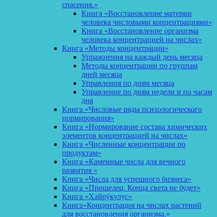
спасения.»
Книга «Восстановление материи
человека числовыми концентрациями»
Книга «Восстановление организма
человека концентрацией на числах»
Книга «Методы концентрации»
Упражнения на каждый день месяца
Методы концентрации по группам
дней месяца
Управления по дням месяца
Управление по дням недели и по часам
дня
Книга «Числовые ряды психологического
нормирования»
Книга «Нормирование состава химических
элементов концентрацией на числах»
Книга «Численные концентрации по
продуктам»
Книга «Каменные числа для вечного
развития «
Книга «Числа для успешного бизнеса»
Книга «Пришелец. Конца света не будет»
Книга «Хайрýкулус»
Книга»Концентрация на числах растений
для восстановления организма.»