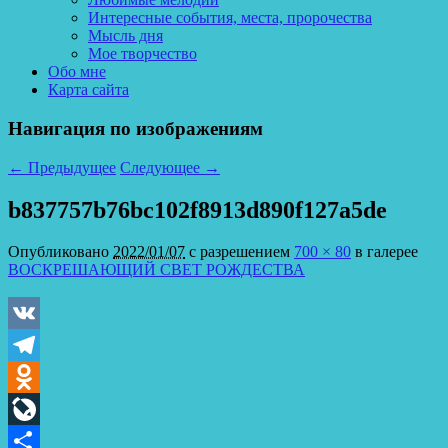
Интересные события, места, пророчества
Мысль дня
Мое творчество
Обо мне
Карта сайта
Навигация по изображениям
← Предыдущее
Следующее →
b837757b76bc102f8913d890f127a5de
Опубликовано
2022/01/07
с разрешением
700 × 80
в галерее
ВОСКРЕШАЮЩИЙ СВЕТ РОЖДЕСТВА
VK
Telegram
Odnoklassniki
LiveJournal