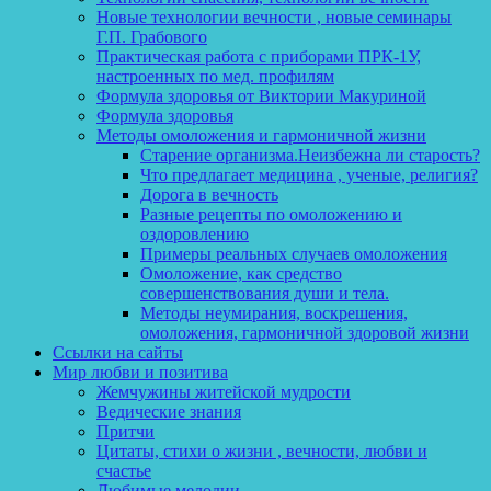
Новые технологии вечности , новые семинары
Г.П. Грабового
Практическая работа с приборами ПРК-1У,
настроенных по мед. профилям
Формула здоровья от Виктории Макуриной
Формула здоровья
Методы омоложения и гармоничной жизни
Старение организма.Неизбежна ли старость?
Что предлагает медицина , ученые, религия?
Дорога в вечность
Разные рецепты по омоложению и
оздоровлению
Примеры реальных случаев омоложения
Омоложение, как средство
совершенствования души и тела.
Методы неумирания, воскрешения,
омоложения, гармоничной здоровой жизни
Ссылки на сайты
Мир любви и позитива
Жемчужины житейской мудрости
Ведические знания
Притчи
Цитаты, стихи о жизни , вечности, любви и
счастье
Любимые мелодии