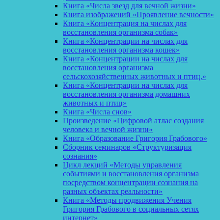
Книга «Числа звезд для вечной жизни»
Книга изображений «Проявление вечности»
Книга «Концентрация на числах для
восстановления организма собак»
Книга «Концентрации на числах для
восстановления организма кошек»
Книга «Концентрации на числах для
восстановления организма
сельскохозяйственных животных и птиц.»
Книга «Концентрации на числах для
восстановления организма домашних
животных и птиц»
Книга «Числа снов»
Произведение «Цифровой атлас создания
человека и вечной жизни»
Книга «Образование Григория Грабового»
Сборник семинаров «Структуризация
сознания»
Цикл лекций «Методы управления
событиями и восстановления организма
посредством концентрации сознания на
разных объектах реальности»
Книга «Методы продвижения Учения
Григория Грабового в социальных сетях
интернет»