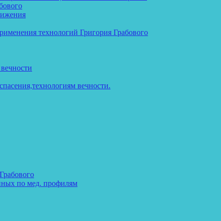
бового
тижения
применения технологий Григория Грабового
 вечности
спасения,технологиям вечности.
 Грабового
нных по мед. профилям