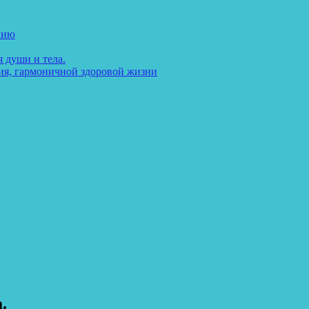
нию
 души и тела.
ия, гармоничной здоровой жизни
.