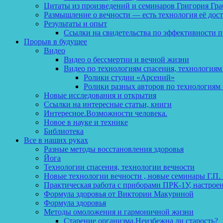
Цитаты из произведений и семинаров Григория Гра
Размышление о вечности — есть технология её дос
Результаты и опыт
Ссылки на свидетельства по эффективности 
Прорыв в будущее
Видео
Видео о бессмертии и вечной жизни
Видео по технологиям спасения, технологиям
Ролики студии «Арсений»
Ролики разных авторов по технологиям 
Новые исследования и открытия
Ссылки на интересные статьи, книги
Интересное.Возможности человека.
Новое в науке и технике
Библиотека
Все в наших руках
Разные методы восстановления здоровья
Йога
Технологии спасения, технологии вечности
Новые технологии вечности , новые семинары Г.П.
Практическая работа с приборами ПРК-1У, настрое
Формула здоровья от Виктории Макуриной
Формула здоровья
Методы омоложения и гармоничной жизни
Старение организма.Неизбежна ли старость?