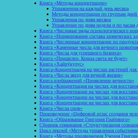
Книга «Методы концентрации»
Упражнения на каждый день месяца
Методы концентрации по группам дней
Управления по дням месяца
Управление по дням недели и по часам 
Книга «Числовые ряды психологического но
Книга «Нормирование состава химических эл
Книга «Численные концентрации по продукт
Книга «Каменные числа для вечного развития
Книга «Числа для успешного бизнеса»
Книга «Пришелец. Конца света не будет»
Книга «Хайрýкулус»
Книга»Концентрация на числах растений для 
Книга «Числа звезд для вечной жизни»
Книга изображений «Проявление вечности»
Книга «Концентрация на числах для восстано
Книга «Концентрации на числах для восстан
Книга «Концентрации на числах для восстано
Книга «Концентрации на числах для восстан
Книга «Числа снов»
Произведение «Цифровой атлас создания чел
Книга «Образование Григория Грабового»
Сборник семинаров «Структуризация сознан
Цикл лекций «Методы управления событиями 
Книга «Методы продвижения Учения Григория