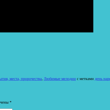
тия, места, пророчества
,
Любимые мелодии
с метками
день нар
ечены
*