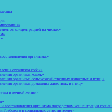
 месяца
дня
рмирования»
ементов концентрацией на числах»
ам»
 «
восстановления организма.»
вления организма собак»
овления организма кошек»
вления организма сельскохозяйственных животных и птиц.»
овления организма домашних животных и птиц»
овека и вечной жизни»
ия»
и восстановления организма посредством концентрации сознани
 Грабового в социальных сетях интернет»