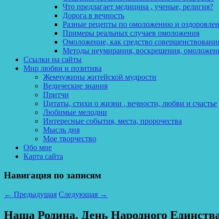
Что предлагает медицина , ученые, религия?
Дорога в вечность
Разные рецепты по омоложению и оздоровле
Примеры реальных случаев омоложения
Омоложение, как средство совершенствования
Методы неумирания, воскрешения, омоложен
Ссылки на сайты
Мир любви и позитива
Жемчужины житейской мудрости
Ведические знания
Притчи
Цитаты, стихи о жизни , вечности, любви и счастье
Любимые мелодии
Интересные события, места, пророчества
Мысль дня
Мое творчество
Обо мне
Карта сайта
Навигация по записям
←
Предыдущая
Следующая
→
Наша Родина. День Народного Единства