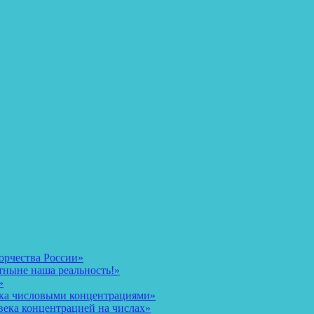
орчества России»
тныне наша реальность!»
»
ека числовыми концентрациями»
века концентрацией на числах»