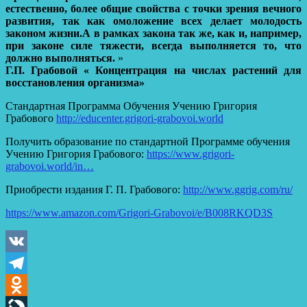
естественно, более общие свойства с точки зрения вечного
развития, так как омоложение всех делает молодость
законом жизни.А в рамках закона так же, как и, например,
при законе силе тяжести, всегда выполняется то, что
должно выполняться.
»
Г.П. Грабовой « Концентрация на числах растений для
восстановления организма»
Стандартная Программа Обучения Учению Григория
Грабового
http://educenter.grigori-grabovoi.world
Получить образование по стандартной Программе обучения
Учению Григория Грабового:
https://www.grigori-
grabovoi.world/in…
Приобрести издания Г. П. Грабового:
http://www.ggrig.com/ru/
https://www.amazon.com/Grigori-Grabovoi/e/B008RKQD3S
VK
Telegram
Odnoklassniki