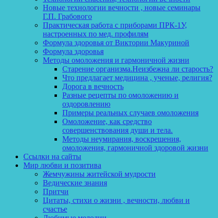
Новые технологии вечности , новые семинары
Г.П. Грабового
Практическая работа с приборами ПРК-1У,
настроенных по мед. профилям
Формула здоровья от Виктории Макуриной
Формула здоровья
Методы омоложения и гармоничной жизни
Старение организма.Неизбежна ли старость?
Что предлагает медицина , ученые, религия?
Дорога в вечность
Разные рецепты по омоложению и
оздоровлению
Примеры реальных случаев омоложения
Омоложение, как средство
совершенствования души и тела.
Методы неумирания, воскрешения,
омоложения, гармоничной здоровой жизни
Ссылки на сайты
Мир любви и позитива
Жемчужины житейской мудрости
Ведические знания
Притчи
Цитаты, стихи о жизни , вечности, любви и
счастье
Любимые мелодии