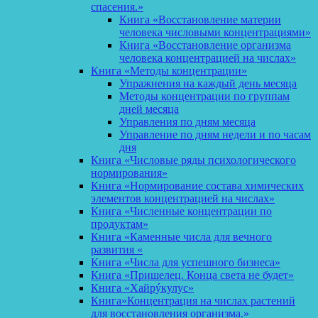
спасения.»
Книга «Восстановление материи
человека числовыми концентрациями»
Книга «Восстановление организма
человека концентрацией на числах»
Книга «Методы концентрации»
Упражнения на каждый день месяца
Методы концентрации по группам
дней месяца
Управления по дням месяца
Управление по дням недели и по часам
дня
Книга «Числовые ряды психологического
нормирования»
Книга «Нормирование состава химических
элементов концентрацией на числах»
Книга «Численные концентрации по
продуктам»
Книга «Каменные числа для вечного
развития «
Книга «Числа для успешного бизнеса»
Книга «Пришелец. Конца света не будет»
Книга «Хайрýкулус»
Книга»Концентрация на числах растений
для восстановления организма.»