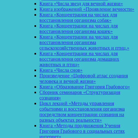
Книга «Числа звезд для вечной жизни»
Книга изображений «Проявление вечности»
Книга «Концентрация на числах для
восстановления организма собак»
Книга «Концентрации на числах для
восстановления организма кошек»
Книга «Концентрации на числах для
восстановления организма
сельскохозяйственных животных и птиц.»
Книга «Концентрации на числах для
восстановления организма домашних
животных и птиц»
Книга «Числа снов»
Произведение «Цифровой атлас создания
человека и вечной жизни»
Книга «Образование Григория Грабового»
Сборник семинаров «Структуризация
сознания»
Цикл лекций «Методы управления
событиями и восстановления организма
посредством концентрации сознания на
разных объектах реальности»
Книга «Методы продвижения Учения
Григория Грабового в социальных сетях
интернет»