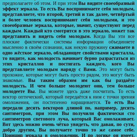
предполагаете об этом. И при этом
Вы видите своеобразный
эффект зеркала.
То есть Вы воспринимаете себя молодым,
представляете, что второй, третий и так далее, четвёртый
и более человек воспринимают себя молодыми, и это
своеобразные зеркала, которые, значит, существуют перед
каждым
.
Каждый кто смотрится в это зеркало, может так
представить и видеть себя молодым.
Когда Вы эти все
плоские фактически системы информации объединяете
мысленно в своём сознании, как некую пружину
сжимаете в
одно жёсткое зеркало, обладающее свойствами кристалла,
то видите, как молодость начинает бурно разрастаться из
этих кристаллов и постигать каждого, кого Вы
представляете молодым наряду с Вами.
Это могут быть
прохожие, которые могут быть просто рядом, это могут быть
знакомые.
Вы таким образом им как бы раздаёте
молодость. И чем больше молодеют они, тем больше
молодеете Вы
. Вы можете здесь даже посчитать. То есть
вектор оптический, который передаётся к ним с точки зрения
омоложения, он постепенно наращивается.
То есть Вы
передали десять векторов длиной по, например, десять
сантиметров, при этом Вы получили фактически сто
сантиметров светового луча, который Вас омолаживает.
Вот здесь можно очень чётко увидеть, что давая, по сути,
добро другим, Вы получаете точно то же самое себе.
Принцип зеркала в омоложении.
И по логике он имеет,