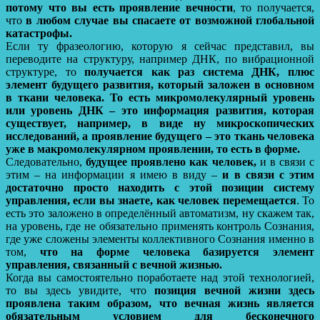
потому что вы есть проявление вечности
, то получается,
что
в любом случае вы спасаете от возможной глобальной
катастрофы.
Если ту фразеологию, которую я сейчас представил, вы
переводите на структуру, например ДНК, по вибрационной
структуре, то
получается как раз система ДНК, плюс
элемент будущего развития, который заложен в основном
в ткани человека.
То есть микромолекулярный уровень
или уровень ДНК – это информация развития, которая
существует, например, в виде ну микроскопических
исследований, а проявление будущего – это ткань человека
уже в макромолекулярном проявлении, то есть в форме.
Следовательно,
будущее проявлено как человек,
и в связи с
этим – на информации я имею в виду –
и в связи с этим
достаточно просто находить с этой позиции систему
управления, если вы знаете, как человек перемещается
. То
есть это заложено в определённый автоматизм, ну скажем так,
на уровень, где не обязательно применять контроль Сознания,
где уже сложены элементы коллективного Сознания именно в
том,
что на форме человека базируется элемент
управления, связанный с вечной жизнью.
Когда вы самостоятельно поработаете над этой технологией,
то вы здесь увидите, что
позиция вечной жизни здесь
проявлена таким образом, что вечная жизнь является
обязательным условием для бесконечного