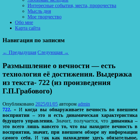
Интересные события, места, пророчества
Мысль дня
Мое творчество
Обо мне
Карта сайта
Навигация по записям
←
Предыдущая
Следующая
→
Размышление о вечности — есть
технология её достижения. Выдержка
из текста- 722 (из произведения
Г.П.Грабового)
Опубликовано
2025/01/05
автором
admin
722.
« И
когда вы обнаруживаете вечность во внешнем
восприятии – это и есть динамическая характеристика
будущего управления.
Значит, получается, что
динамика –
это всего лишь навсего то, что вы находите вечность в
восприятии, значит, при внешнем обзоре ну информации
самого себя.
И т
ак как нахождение здесь обязательное,