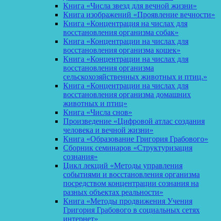
Книга «Числа звезд для вечной жизни»
Книга изображений «Проявление вечности»
Книга «Концентрация на числах для
восстановления организма собак»
Книга «Концентрации на числах для
восстановления организма кошек»
Книга «Концентрации на числах для
восстановления организма
сельскохозяйственных животных и птиц.»
Книга «Концентрации на числах для
восстановления организма домашних
животных и птиц»
Книга «Числа снов»
Произведение «Цифровой атлас создания
человека и вечной жизни»
Книга «Образование Григория Грабового»
Сборник семинаров «Структуризация
сознания»
Цикл лекций «Методы управления
событиями и восстановления организма
посредством концентрации сознания на
разных объектах реальности»
Книга «Методы продвижения Учения
Григория Грабового в социальных сетях
интернет»