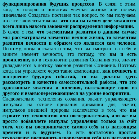
функционирования будущих процессов
. В связи с этим,
когда я говорю о понятиях «вечная жизнь» или почему
изначально Создатель поставил так вопрос, то мы получаем,
что эти элементы таковы,
что они на самом деле являются
всего лишь навсего законами распределения информации.
В связи с тем,
что элементами развития в данном случае
мы рассматриваем элементы вечной жизни, то элементом
развития вечности и образом его является сам человек.
Поэтому, когда я сказал о том, что вы смотрите на себя и
видите элемент вечности, это потому, что
вы и есть
проявление,
но в технологии развития Сознания это, значит,
укладывается в логику законов развития Сознания. Поэтому
когда вы управляете через такие композиции,
как вечность и
построение будущих событий, то вы должны здесь
рассмотреть в качестве самостоятельной работы, что это
однотипные явления и явления, вытекающие одно из
другого и взаимопересекающиеся на уровне восприятия.
Следовательно, технология создания, значит, управляющего
импульса на основе придания динамики для, значит,
импульсов внешней природы заключается в том, что
вы
строите эту технологию или последовательно, или же вы
просто добавляете импульс управления только за счёт
того, что вы воспринимаете самого себя и в настоящем
времени и в будущем
. То есть
достаточно простая
технология: воспринять одновременно себя и в настоящем