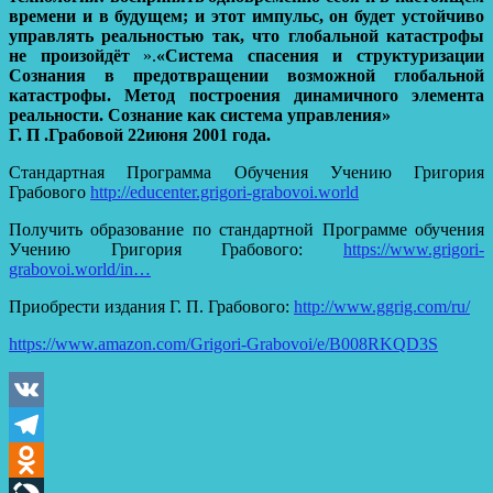
времени и в будущем; и этот импульс, он будет устойчиво
управлять реальностью так, что глобальной катастрофы
не произойдёт
».
«Система спасения и структуризации
Сознания в предотвращении возможной глобальной
катастрофы. Метод построения динамичного элемента
реальности. Сознание как система управления»
Г. П .Грабовой 22июня 2001 года.
Стандартная Программа Обучения Учению Григория
Грабового
http://educenter.grigori-grabovoi.world
Получить образование по стандартной Программе обучения
Учению Григория Грабового:
https://www.grigori-
grabovoi.world/in…
Приобрести издания Г. П. Грабового:
http://www.ggrig.com/ru/
https://www.amazon.com/Grigori-Grabovoi/e/B008RKQD3S
VK
Telegram