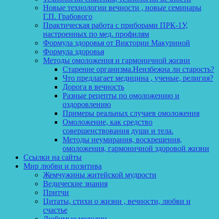
Новые технологии вечности , новые семинары
Г.П. Грабового
Практическая работа с приборами ПРК-1У,
настроенных по мед. профилям
Формула здоровья от Виктории Макуриной
Формула здоровья
Методы омоложения и гармоничной жизни
Старение организма.Неизбежна ли старость?
Что предлагает медицина , ученые, религия?
Дорога в вечность
Разные рецепты по омоложению и
оздоровлению
Примеры реальных случаев омоложения
Омоложение, как средство
совершенствования души и тела.
Методы неумирания, воскрешения,
омоложения, гармоничной здоровой жизни
Ссылки на сайты
Мир любви и позитива
Жемчужины житейской мудрости
Ведические знания
Притчи
Цитаты, стихи о жизни , вечности, любви и
счастье
Любимые мелодии