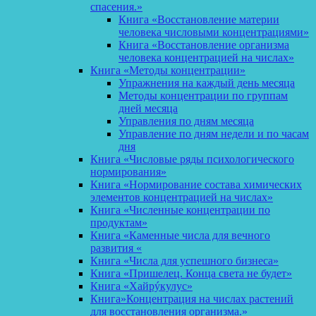
спасения.»
Книга «Восстановление материи
человека числовыми концентрациями»
Книга «Восстановление организма
человека концентрацией на числах»
Книга «Методы концентрации»
Упражнения на каждый день месяца
Методы концентрации по группам
дней месяца
Управления по дням месяца
Управление по дням недели и по часам
дня
Книга «Числовые ряды психологического
нормирования»
Книга «Нормирование состава химических
элементов концентрацией на числах»
Книга «Численные концентрации по
продуктам»
Книга «Каменные числа для вечного
развития «
Книга «Числа для успешного бизнеса»
Книга «Пришелец. Конца света не будет»
Книга «Хайрýкулус»
Книга»Концентрация на числах растений
для восстановления организма.»