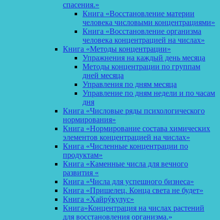
спасения.»
Книга «Восстановление материи
человека числовыми концентрациями»
Книга «Восстановление организма
человека концентрацией на числах»
Книга «Методы концентрации»
Упражнения на каждый день месяца
Методы концентрации по группам
дней месяца
Управления по дням месяца
Управление по дням недели и по часам
дня
Книга «Числовые ряды психологического
нормирования»
Книга «Нормирование состава химических
элементов концентрацией на числах»
Книга «Численные концентрации по
продуктам»
Книга «Каменные числа для вечного
развития «
Книга «Числа для успешного бизнеса»
Книга «Пришелец. Конца света не будет»
Книга «Хайрýкулус»
Книга»Концентрация на числах растений
для восстановления организма.»