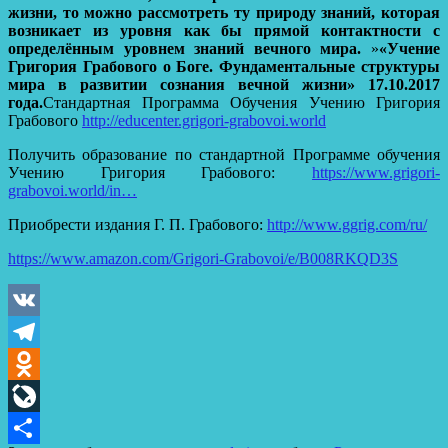
жизни, то можно рассмотреть ту природу знаний, которая
возникает из уровня как бы прямой контактности с
определённым уровнем знаний вечного мира.
»
«Учение
Григория Грабового о Боге. Фундаментальные структуры
мира в развитии сознания вечной жизни» 17.10.2017
года.
Стандартная Программа Обучения Учению Григория
Грабового
http://educenter.grigori-grabovoi.world
Получить образование по стандартной Программе обучения
Учению Григория Грабового:
https://www.grigori-
grabovoi.world/in…
Приобрести издания Г. П. Грабового:
http://www.ggrig.com/ru/
https://www.amazon.com/Grigori-Grabovoi/e/B008RKQD3S
VK
Telegram
Odnoklassniki
LiveJournal