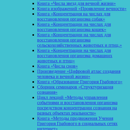
Книга «Числа звезд для вечной жизни»
Книга изображений «Проявление вечности»
Книга «Концентрация на числах для
восстановления организма собак»
Книга «Концентрации на числах для
восстановления организма кошек»
Книга «Концентрации на числах для
восстановления организма
сельскохозяйственных животных и птиц.»
Книга «Концентрации на числах для
восстановления организма домашних
животных и птиц»
Книга «Числа снов»
Произведение «Цифровой атлас создания
человека и вечной жизни»
Книга «Образование Григория Грабового»
Сборник семинаров «Структуризация
сознания»
Цикл лекций «Методы управления
событиями и восстановления организма
посредством концентрации сознания на
разных объектах реальности»
Книга «Методы продвижения Учения
Григория Грабового в социальных сетях
интернет»