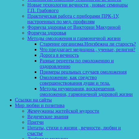
Новые технологии вечности , новые семинары
Г.П. Грабового
Практическая работа с приборами ПРК-1У,
настроенных по мед. профилям
Формула здоровья от Виктории Макуриной
Формула здоровья
Методы омоложения и гармоничной жизни
Старение организма.Неизбежна ли старость?
Что предлагает медицина , ученые, религия?
Дорога в вечность
Разные рецепты по омоложению и
оздоровлению
Примеры реальных случаев омоложения
Омоложение, как средство
совершенствования души и тела.
Методы неумирания, воскрешения,
омоложения, гармоничной здоровой жизни
Ссылки на сайты
Мир любви и позитива
Жемчужины житейской мудрости
Ведические знания
Притчи
Цитаты, стихи о жизни , вечности, любви и
счастье
Любимые мелодии