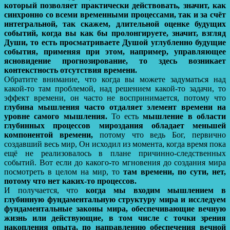
который позволяет практически действовать, значит, как
синхронно со всеми временными процессами, так и за счёт
интегральной, так скажем, длительной оценке будущих
событий, когда вы как бы пролонгируете, значит, взгляд
Души, то есть просматриваете Душой углубленно будущие
события, применяя при этом, например, управляющее
ясновидение прогнозирование, то здесь возникает
контекстность отсутствия времени.
Обратите внимание, что когда вы можете задуматься над
какой-то там проблемой, над решением какой-то задачи, то
эффект времени, он часто не воспринимается, потому что
глубина мышления часто отдаляет элемент времени на
уровне самого мышления.
То есть
мышление в области
глубинных процессов мироздания обладает меньшей
компонентой времени,
потому что ведь Бог, первично
создавший весь мир, Он исходил из момента, когда время пока
ещё не реализовалось в плане причинно-следственных
событий. Вот если до какого-то мгновения до создания мира
посмотреть в целом на мир, то
там времени, по сути, нет,
потому что нет каких-то процессов.
И получается, что
когда мы входим мышлением в
глубинную фундаментальную структуру мира и исследуем
фундаментальные законы мира, обеспечивающие вечную
жизнь или действующие, в том числе с точки зрения
накопления опыта, по направлению обеспечения вечной