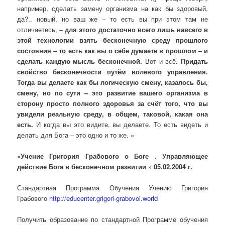
например, сделать замену организма на как бы здоровый,
да?.. новый, но ваш же – то есть вы при этом там не
отличаетесь, –
для этого достаточно всего лишь навсего в
этой технологии взять бесконечную среду прошлого
состояния – то есть как вы о себе думаете в прошлом – и
сделать каждую мысль бесконечной.
Вот и всё.
Придать
свойство бесконечности путём волевого управления.
Тогда вы делаете как бы логическую смену, казалось бы,
смену, но по сути – это развитие вашего организма в
сторону просто полного здоровья за счёт того, что вы
увидели реальную среду, в общем, таковой, какая она
есть.
И когда вы это видите, вы делаете. То есть видеть и
делать для Бога – это одно и то же. »
«Учение Григория Грабового о Боге . Управляющее
действие Бога в бесконечном развитии » 05.02.2004 г.
Стандартная Программа Обучения Учению Григория
Грабового
http://educenter.grigori-grabovoi.world
Получить образование по стандартной Программе обучения