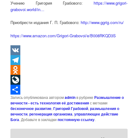
Учению Григория Грабового:
https://www.grigori-
grabovoi.world/in…
Приобрести издания Г. П. Грабового:
http://www.ggrig.com/ru/
https://www.amazon.com/Grigori-Grabovoi/e/B008RKQD3S
VK
Telegram
Odnoklassniki
LiveJournal
Запись опубликована автором
admin
в рубрике
Размышление о
Отправить
вечности - есть технология её достижения
с метками
бесконечное развитие
,
Григорий Грабовой
,
размышления о
вечности
,
регенерация организма
,
управляющее действие
Бога
. Добавьте в закладки
постоянную ссылку
.