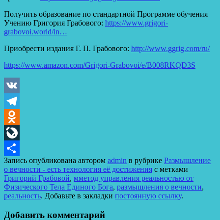
Получить образование по стандартной Программе обучения
Учению Григория Грабового:
https://www.grigori-
grabovoi.world/in…
Приобрести издания Г. П. Грабового:
http://www.ggrig.com/ru/
https://www.amazon.com/Grigori-Grabovoi/e/B008RKQD3S
VK
Telegram
Odnoklassniki
LiveJournal
Запись опубликована автором
admin
в рубрике
Размышление
Отправить
о вечности - есть технология её достижения
с метками
Григорий Грабовой
,
мметод управления реальностью от
Физического Тела Единого Бога
,
размышления о вечности
,
реальность
. Добавьте в закладки
постоянную ссылку
.
Добавить комментарий