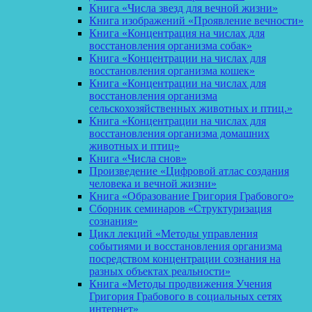
Книга «Числа звезд для вечной жизни»
Книга изображений «Проявление вечности»
Книга «Концентрация на числах для
восстановления организма собак»
Книга «Концентрации на числах для
восстановления организма кошек»
Книга «Концентрации на числах для
восстановления организма
сельскохозяйственных животных и птиц.»
Книга «Концентрации на числах для
восстановления организма домашних
животных и птиц»
Книга «Числа снов»
Произведение «Цифровой атлас создания
человека и вечной жизни»
Книга «Образование Григория Грабового»
Сборник семинаров «Структуризация
сознания»
Цикл лекций «Методы управления
событиями и восстановления организма
посредством концентрации сознания на
разных объектах реальности»
Книга «Методы продвижения Учения
Григория Грабового в социальных сетях
интернет»