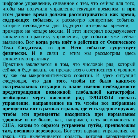
цифровое управление, связанное с тем, что сейчас для того,
чтобы мы получили управление текущим временем, и
при
этом данное время должно рассматриваться как время,
содержащее события
, я рассмотрю конкретные события,
которые необходимы для будущего интервала времени, –
примерно на четыре месяца. И этот интервал подразумевает
конкретную практику управления, где событие уже сейчас
выявлено. Вот
когда речь идёт о действии от Физического
Тела Создателя, то для Него событие существует
физически.
И в связи с этим мы рассмотрим здесь
конкретную практику.
Практика заключается в том, что числовой ряд, который
сейчас я буду давать, он прежде всего соотносится с уровнем
ну как бы макрополитических событий. И здесь ситуация
следующая, что
для того, чтобы не было каких-то
экстремальных ситуаций в плане именно необходимости
предотвращения возможной глобальной катастрофы,
необходимо через числовой ряд 1891418514 сделать
управление, направленное на то, чтобы все избранные
президенты вот в разных странах, где есть ядерное оружие,
чтобы эти президенты находились при нормальном
здоровье и не были
, как, например, есть возможность в
США,
каким-то образом устранены путём, предположим
там, военного переворота.
Вот этот вариант управления, он
такой, что вычерчивается область, которая характеризует