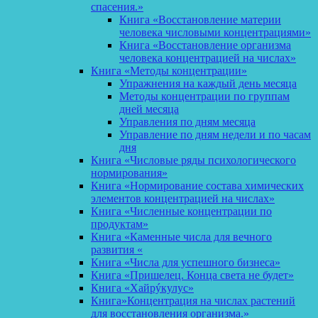
спасения.»
Книга «Восстановление материи
человека числовыми концентрациями»
Книга «Восстановление организма
человека концентрацией на числах»
Книга «Методы концентрации»
Упражнения на каждый день месяца
Методы концентрации по группам
дней месяца
Управления по дням месяца
Управление по дням недели и по часам
дня
Книга «Числовые ряды психологического
нормирования»
Книга «Нормирование состава химических
элементов концентрацией на числах»
Книга «Численные концентрации по
продуктам»
Книга «Каменные числа для вечного
развития «
Книга «Числа для успешного бизнеса»
Книга «Пришелец. Конца света не будет»
Книга «Хайрýкулус»
Книга»Концентрация на числах растений
для восстановления организма.»