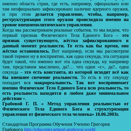
именно область стран, где есть, например, официально или
там неофициально зафиксировано наличие ядерного оружия,
и при этом
делается управление, чтобы, например,
реструктуризация этого оружия происходила именно на
уровне внешнеполитического управления
.
Когда мы рассматриваем реальные события, то мы видим, что
первый признак Физического Тела Единого Бога –
это
признак существующего, жёстко зафиксированного в
данный момент реальности.
То есть как бы время, оно
жёстко остановилось.
Вот например, если мы рассмотрим
такой термин ну в восприятии, как одна секунда, эта ситуация
будет такой, что именно вот эта одна секунда, ну например
там, представим мысленно, да?… что один «с», да?.. одна
секунда –
это есть константа, из которой исходит всё как
бы внешнее свечение реальности.
То есть в эту секунду
попадает вся
макрореальность. Так вот воспринимает
именно Физическое Тело Единого Бога всю реальность, то
есть реальность находится в любом даже минимальном
действии
».
Грабовой Г. П. « Метод управления реальностью от
Физического Тела Единого Бога и структуризация
управления от физического тела человека» 18.06.2003г.
Стандартная Программа Обучения Учению Григория
Грабового
http://educenter.grigori-grabovoi.world