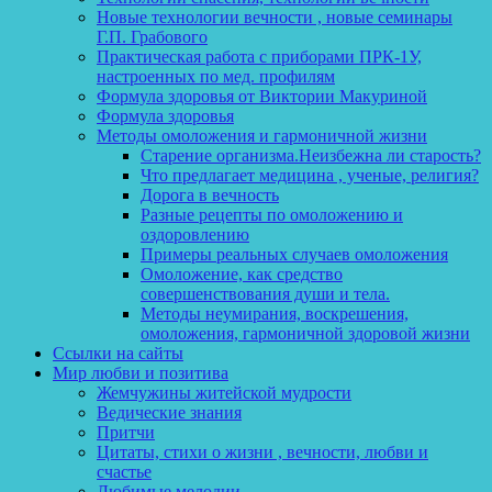
Новые технологии вечности , новые семинары
Г.П. Грабового
Практическая работа с приборами ПРК-1У,
настроенных по мед. профилям
Формула здоровья от Виктории Макуриной
Формула здоровья
Методы омоложения и гармоничной жизни
Старение организма.Неизбежна ли старость?
Что предлагает медицина , ученые, религия?
Дорога в вечность
Разные рецепты по омоложению и
оздоровлению
Примеры реальных случаев омоложения
Омоложение, как средство
совершенствования души и тела.
Методы неумирания, воскрешения,
омоложения, гармоничной здоровой жизни
Ссылки на сайты
Мир любви и позитива
Жемчужины житейской мудрости
Ведические знания
Притчи
Цитаты, стихи о жизни , вечности, любви и
счастье
Любимые мелодии